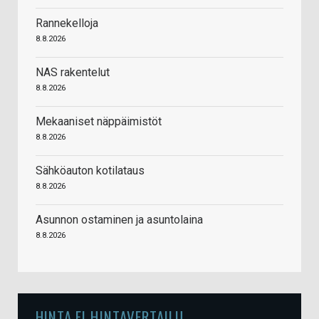
Rannekelloja
8.8.2026
NAS rakentelut
8.8.2026
Mekaaniset näppäimistöt
8.8.2026
Sähköauton kotilataus
8.8.2026
Asunnon ostaminen ja asuntolaina
8.8.2026
HINTA.FI HINTAVERTAILU