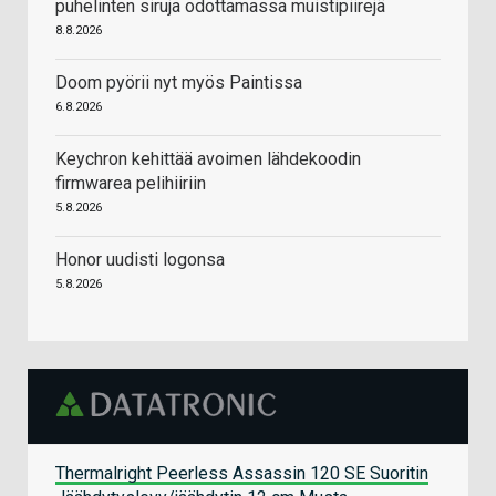
puhelinten siruja odottamassa muistipiirejä
8.8.2026
Doom pyörii nyt myös Paintissa
6.8.2026
Keychron kehittää avoimen lähdekoodin
firmwarea pelihiiriin
5.8.2026
Honor uudisti logonsa
5.8.2026
Thermalright Peerless Assassin 120 SE Suoritin