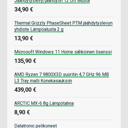
Jäähdytyslevy/jäähdytin 12 cm Musta
34,90 €
Thermal Grizzly PhaseSheet PTM jäähdytyslevyn
yhdiste Lämpöalusta 2 g
13,90 €
Microsoft Windows 11 Home sähköinen lisenssi
135,90 €
AMD Ryzen 7 9800X3D suoritin 4,7 GHz 96 MB
L3 Tray malli Konekasauksiin
439,00 €
ARCTIC MX-6 8g Lämpötahna
8,90 €
Datatronic pelikoneet