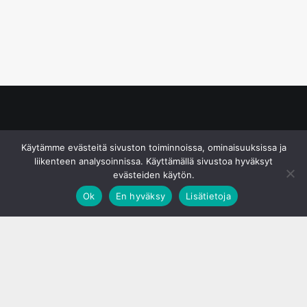
© S&J Media Oy
Käytämme evästeitä sivuston toiminnoissa, ominaisuuksissa ja
liikenteen analysoinnissa. Käyttämällä sivustoa hyväksyt
evästeiden käytön.
Ok
En hyväksy
Lisätietoja
;