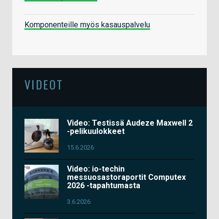
Komponenteille myös kasauspalvelu
VIDEOT
Video: Testissä Audeze Maxwell 2
-pelikuulokkeet
15.6.2026
Video: io-techin
messuosastoraportit Computex
2026 -tapahtumasta
3.6.2026