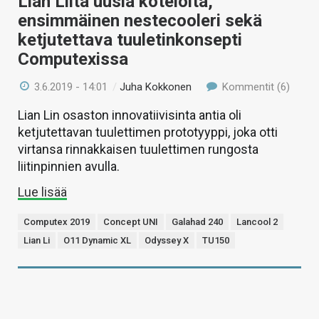
Lian Liltä uusia koteloita,
ensimmäinen nestecooleri sekä
ketjutettava tuuletinkonsepti
Computexissa
3.6.2019 - 14:01
/
Juha Kokkonen
Kommentit (6)
Lian Lin osaston innovatiivisinta antia oli
ketjutettavan tuulettimen prototyyppi, joka otti
virtansa rinnakkaisen tuulettimen rungosta
liitinpinnien avulla.
Lue lisää
Computex 2019
Concept UNI
Galahad 240
Lancool 2
Lian Li
O11 Dynamic XL
Odyssey X
TU150