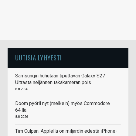
UUTISIA LYHYESTI
Samsungin huhutaan tiputtavan Galaxy S27
Ultrasta neljännen takakameran pois
8.8.2026
Doom pyörii nyt (melkein) myös Commodore
64:llä
8.8.2026
Tim Culpan: Applella on miljardin edestä iPhone-