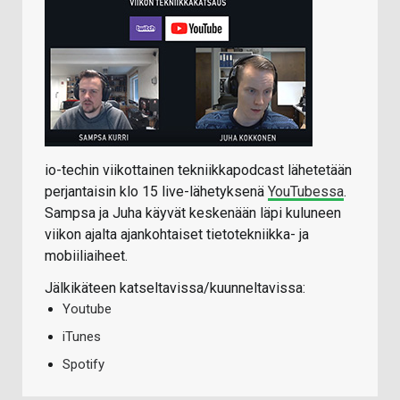
io-techin viikottainen tekniikkapodcast lähetetään
perjantaisin klo 15 live-lähetyksenä
YouTubessa
.
Sampsa ja Juha käyvät keskenään läpi kuluneen
viikon ajalta ajankohtaiset tietotekniikka- ja
mobiiliaiheet.
Jälkikäteen katseltavissa/kuunneltavissa:
Youtube
iTunes
Spotify