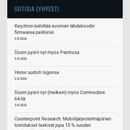
UUTISIA LYHYESTI
Keychron kehittää avoimen lähdekoodin
firmwarea pelihiiriin
5.8.2026
Doom pyörii nyt myös Paintissa
5.8.2026
Honor uudisti logonsa
5.8.2026
Doom pyörii nyt (melkein) myös Commodore
64:llä
3.8.2026
Counterpoint Research: Mobiilijärjestelmäpiirien
toimitukset laskivat jopa 15 % vuoden