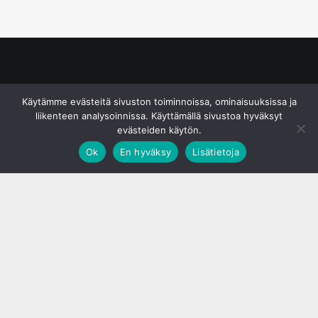
© S&J Media Oy
Käytämme evästeitä sivuston toiminnoissa, ominaisuuksissa ja
liikenteen analysoinnissa. Käyttämällä sivustoa hyväksyt
evästeiden käytön.
Ok
En hyväksy
Lisätietoja
;