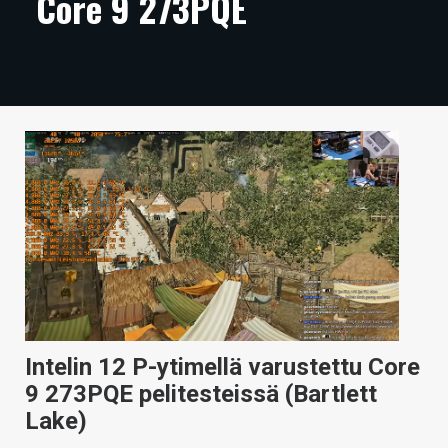
Core 9 273PQE
ARTIKKELIT
VIDEOT
TECHBBS
TIETOA
HINTA.FI
KAUPPA
VAIHDA TEEMA
Intelin 12 P-ytimellä varustettu Core
HAKU
9 273PQE pelitesteissä (Bartlett
Lake)