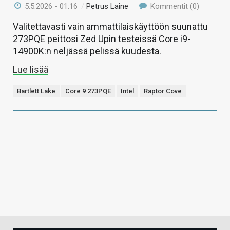
5.5.2026 - 01:16
/
Petrus Laine
Kommentit (0)
Valitettavasti vain ammattilaiskäyttöön suunattu
273PQE peittosi Zed Upin testeissä Core i9-
14900K:n neljässä pelissä kuudesta.
Lue lisää
Bartlett Lake
Core 9 273PQE
Intel
Raptor Cove