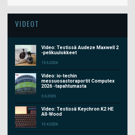
VIDEOT
Video: Testissä Audeze Maxwell 2
-pelikuulokkeet
15.6.2026
Video: io-techin
messuosastoraportit Computex
2026 -tapahtumasta
3.6.2026
Video: Testissä Keychron K2 HE
All-Wood
13.4.2026