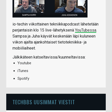
io-techin viikottainen tekniikkapodcast lähetetään
perjantaisin klo 15 live-lähetyksenä
YouTubessa
.
Sampsa ja Juha käyvät keskenään läpi kuluneen
viikon ajalta ajankohtaiset tietotekniikka- ja
mobiiliaiheet.
Jälkikäteen katseltavissa/kuunneltavissa:
Youtube
iTunes
Spotify
TECHBBS UUSIMMAT VIESTIT