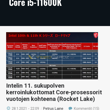
Core i5-11600K
ARTIKKELIT
VIDEOT
TECHBBS
TIETOA
HINTA.FI
KAUPPA
VAIHDA TEEMA
Intelin 11. sukupolven
kerroinlukottomat Core-prosessorit
HAKU
vuotojen kohteena (Rocket Lake)
28.1.2021 - 22:09
/
Petrus Laine
Kommentit (15)