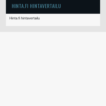
HINTA.FI HINTAVERTAILU
Hinta.fi hintavertailu