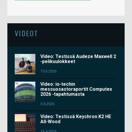
VIDEOT
Video: Testissä Audeze Maxwell 2
-pelikuulokkeet
15.6.2026
Video: io-techin
messuosastoraportit Computex
2026 -tapahtumasta
3.6.2026
Video: Testissä Keychron K2 HE
All-Wood
13.4.2026