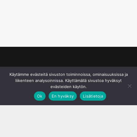
© S&J Media Oy
Käytämme evästeitä sivuston toiminnoissa, ominaisuuksissa ja
liikenteen analysoinnissa. Käyttämällä sivustoa hyväksyt
evästeiden käytön.
Ok
En hyväksy
Lisätietoja
;