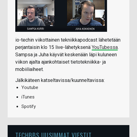
io-techin viikottainen tekniikkapodcast lähetetään
perjantaisin klo 15 live-lähetyksenä
YouTubessa
.
Sampsa ja Juha käyvät keskenään läpi kuluneen
viikon ajalta ajankohtaiset tietotekniikka- ja
mobiiliaiheet.
Jälkikäteen katseltavissa/kuunneltavissa:
Youtube
iTunes
Spotify
TECHBBS UUSIMMAT VIESTIT