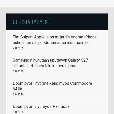
UUTISIA LYHYESTI
Tim Culpan: Applella on miljardin edestä iPhone-
puhelinten siruja odottamassa muistipiirejä
7.8.2026
Samsungin huhutaan tiputtavan Galaxy S27
Ultrasta neljännen takakameran pois
6.8.2026
Doom pyörii nyt (melkein) myös Commodore
64:llä
6.8.2026
Doom pyörii nyt myös Paintissa
6.8.2026