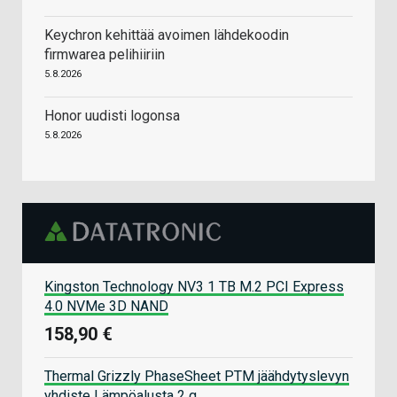
Keychron kehittää avoimen lähdekoodin
firmwarea pelihiiriin
5.8.2026
Honor uudisti logonsa
5.8.2026
Kingston Technology NV3 1 TB M.2 PCI Express
4.0 NVMe 3D NAND
158,90 €
Thermal Grizzly PhaseSheet PTM jäähdytyslevyn
yhdiste Lämpöalusta 2 g