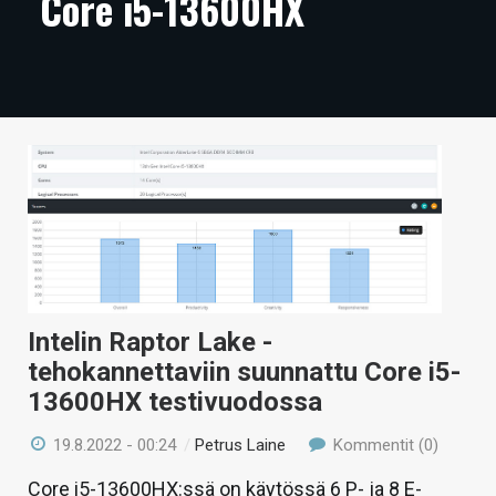
Core i5-13600HX
ARTIKKELIT
VIDEOT
TECHBBS
TIETOA
HINTA.FI
KAUPPA
VAIHDA TEEMA
Intelin Raptor Lake -
tehokannettaviin suunnattu Core i5-
13600HX testivuodossa
HAKU
19.8.2022 - 00:24
/
Petrus Laine
Kommentit (0)
Core i5-13600HX:ssä on käytössä 6 P- ja 8 E-