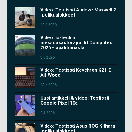
Video: Testissä Audeze Maxwell 2
-pelikuulokkeet
15.6.2026
Video: io-techin
messuosastoraportit Computex
2026 -tapahtumasta
3.6.2026
Video: Testissä Keychron K2 HE
All-Wood
13.4.2026
Uusi artikkeli & video: Testissä
Google Pixel 10a
9.3.2026
Video: Testissä Asus ROG Kithara
-pelikuulokkeet