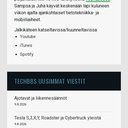
Sampsa ja Juha käyvät keskenään läpi kuluneen
viikon ajalta ajankohtaiset tietotekniikka- ja
mobiiliaiheet.
Jälkikäteen katseltavissa/kuunneltavissa:
Youtube
iTunes
Spotify
TECHBBS UUSIMMAT VIESTIT
Ajotavat ja liikennesäännöt
9.8.2026
Tesla S,3,X,Y, Roadster ja Cybertruck yleistä
9.8.2026