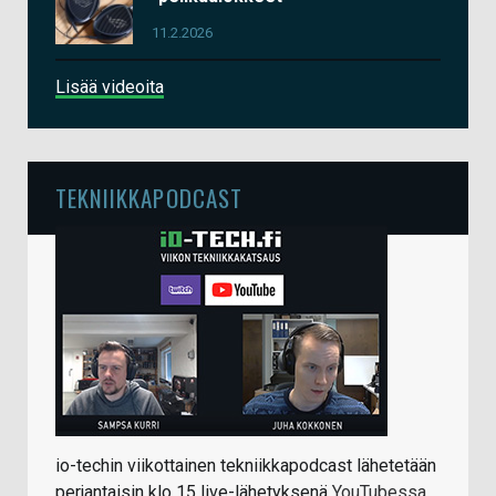
11.2.2026
Lisää videoita
TEKNIIKKAPODCAST
io-techin viikottainen tekniikkapodcast lähetetään
perjantaisin klo 15 live-lähetyksenä
YouTubessa
.