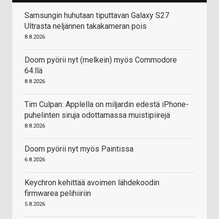
Samsungin huhutaan tiputtavan Galaxy S27
Ultrasta neljännen takakameran pois
8.8.2026
Doom pyörii nyt (melkein) myös Commodore
64:llä
8.8.2026
Tim Culpan: Applella on miljardin edestä iPhone-
puhelinten siruja odottamassa muistipiirejä
8.8.2026
Doom pyörii nyt myös Paintissa
6.8.2026
Keychron kehittää avoimen lähdekoodin
firmwarea pelihiiriin
5.8.2026