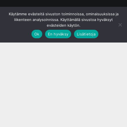
© S&J Media Oy
Käytämme evästeitä sivuston toiminnoissa, ominaisuuksissa ja
liikenteen analysoinnissa. Käyttämällä sivustoa hyväksyt
evästeiden käytön.
Ok
En hyväksy
Lisätietoja
;