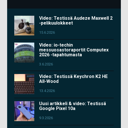
Video: Testissä Audeze Maxwell 2
-pelikuulokkeet
15.6.2026
Video: io-techin
messuosastoraportit Computex
2026 -tapahtumasta
3.6.2026
Video: Testissä Keychron K2 HE
All-Wood
13.4.2026
Uusi artikkeli & video: Testissä
Google Pixel 10a
9.3.2026