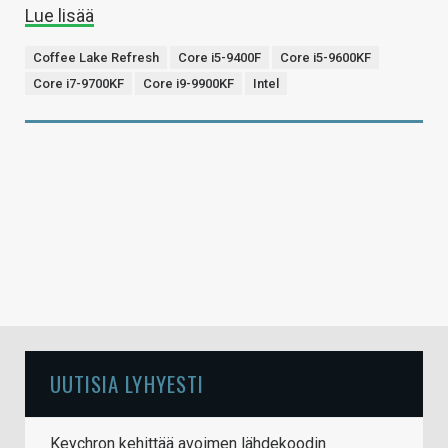
Lue lisää
Coffee Lake Refresh
Core i5-9400F
Core i5-9600KF
Core i7-9700KF
Core i9-9900KF
Intel
UUTISIA LYHYESTI
Keychron kehittää avoimen lähdekoodin