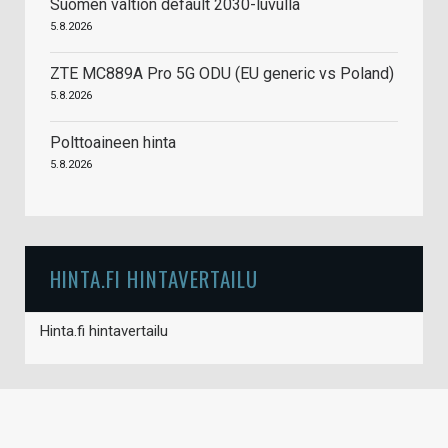
Suomen valtion default 2030-luvulla
5.8.2026
ZTE MC889A Pro 5G ODU (EU generic vs Poland)
5.8.2026
Polttoaineen hinta
5.8.2026
HINTA.FI HINTAVERTAILU
Hinta.fi hintavertailu