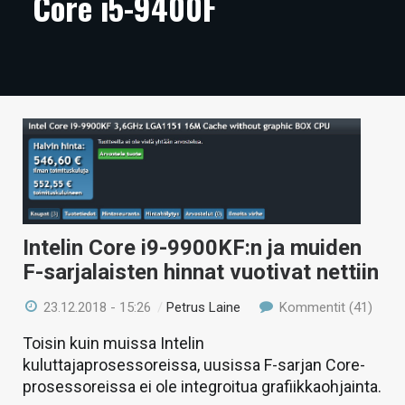
Core i5-9400F
ARTIKKELIT
VIDEOT
TECHBBS
TIETOA
HINTA.FI
KAUPPA
Intelin Core i9-9900KF:n ja muiden
VAIHDA TEEMA
F-sarjalaisten hinnat vuotivat nettiin
23.12.2018 - 15:26
/
Petrus Laine
Kommentit (41)
HAKU
Toisin kuin muissa Intelin
kuluttajaprosessoreissa, uusissa F-sarjan Core-
prosessoreissa ei ole integroitua grafiikkaohjainta.