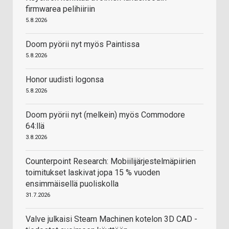
firmwarea pelihiiriin
5.8.2026
Doom pyörii nyt myös Paintissa
5.8.2026
Honor uudisti logonsa
5.8.2026
Doom pyörii nyt (melkein) myös Commodore
64:llä
3.8.2026
Counterpoint Research: Mobiilijärjestelmäpiirien
toimitukset laskivat jopa 15 % vuoden
ensimmäisellä puoliskolla
31.7.2026
Valve julkaisi Steam Machinen kotelon 3D CAD -