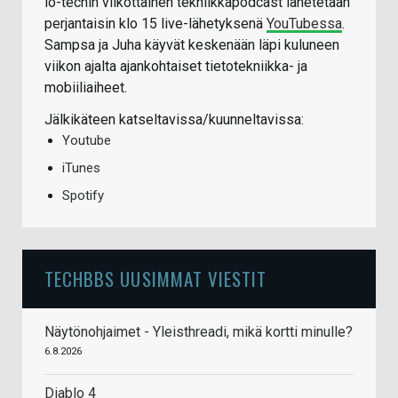
io-techin viikottainen tekniikkapodcast lähetetään
perjantaisin klo 15 live-lähetyksenä
YouTubessa
.
Sampsa ja Juha käyvät keskenään läpi kuluneen
viikon ajalta ajankohtaiset tietotekniikka- ja
mobiiliaiheet.
Jälkikäteen katseltavissa/kuunneltavissa:
Youtube
iTunes
Spotify
TECHBBS UUSIMMAT VIESTIT
Näytönohjaimet - Yleisthreadi, mikä kortti minulle?
6.8.2026
Diablo 4