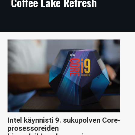
Coffee Lake Refresh
ARTIKKELIT
VIDEOT
TECHBBS
TIETOA
HINTA.FI
KAUPPA
VAIHDA TEEMA
HAKU
Intel käynnisti 9. sukupolven Core-
prosessoreiden