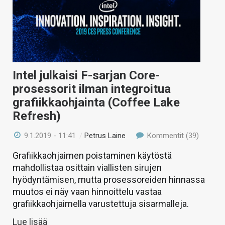
Intel julkaisi F-sarjan Core-
prosessorit ilman integroitua
grafiikkaohjainta (Coffee Lake
Refresh)
9.1.2019 - 11:41
/
Petrus Laine
Kommentit (39)
Grafiikkaohjaimen poistaminen käytöstä
mahdollistaa osittain viallisten sirujen
hyödyntämisen, mutta prosessoreiden hinnassa
muutos ei näy vaan hinnoittelu vastaa
grafiikkaohjaimella varustettuja sisarmalleja.
Lue lisää