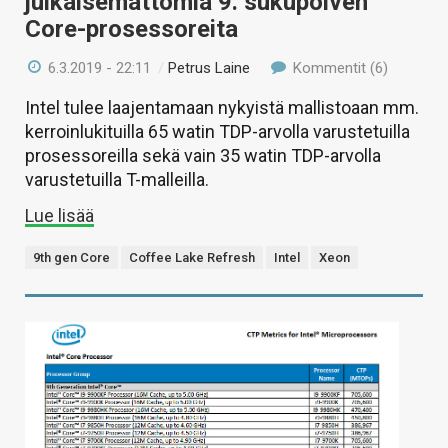
julkaisemattomia 9. sukupolven
Core-prosessoreita
6.3.2019 - 22:11
/
Petrus Laine
Kommentit (6)
Intel tulee laajentamaan nykyistä mallistoaan mm.
kerroinlukituilla 65 watin TDP-arvolla varustetuilla
prosessoreilla sekä vain 35 watin TDP-arvolla
varustetuilla T-malleilla.
Lue lisää
9th gen Core
Coffee Lake Refresh
Intel
Xeon