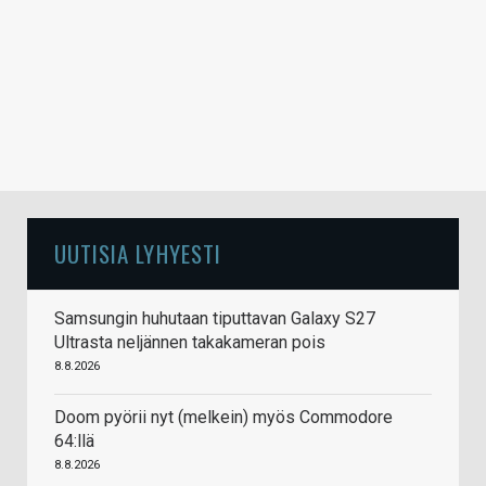
UUTISIA LYHYESTI
Samsungin huhutaan tiputtavan Galaxy S27
Ultrasta neljännen takakameran pois
8.8.2026
Doom pyörii nyt (melkein) myös Commodore
64:llä
8.8.2026