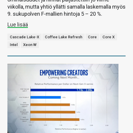
viikolla, mutta yhtiö yllätti samalla laskemalla myös
9. sukupolven F-mallien hintoja 5 – 20 %.
Lue lisää
Cascade Lake-X
Coffee Lake Refresh
Core
Core X
Intel
Xeon W