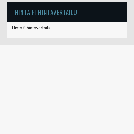
HINTA.FI HINTAVERTAILU
Hinta.fi hintavertailu