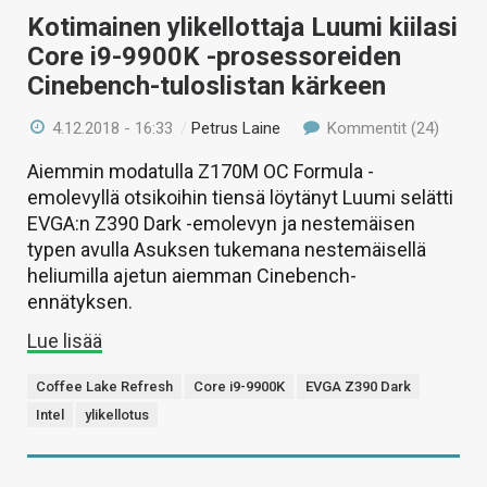
Kotimainen ylikellottaja Luumi kiilasi
Core i9-9900K -prosessoreiden
Cinebench-tuloslistan kärkeen
4.12.2018 - 16:33
/
Petrus Laine
Kommentit (24)
Aiemmin modatulla Z170M OC Formula -
emolevyllä otsikoihin tiensä löytänyt Luumi selätti
EVGA:n Z390 Dark -emolevyn ja nestemäisen
typen avulla Asuksen tukemana nestemäisellä
heliumilla ajetun aiemman Cinebench-
ennätyksen.
Lue lisää
Coffee Lake Refresh
Core i9-9900K
EVGA Z390 Dark
Intel
ylikellotus