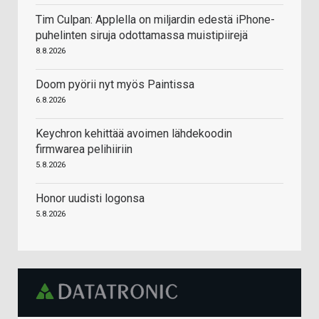
Tim Culpan: Applella on miljardin edestä iPhone-
puhelinten siruja odottamassa muistipiirejä
8.8.2026
Doom pyörii nyt myös Paintissa
6.8.2026
Keychron kehittää avoimen lähdekoodin
firmwarea pelihiiriin
5.8.2026
Honor uudisti logonsa
5.8.2026