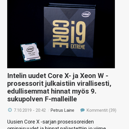
Intelin uudet Core X- ja Xeon W -
prosessorit julkaistiin virallisesti,
edullisemmat hinnat myös 9.
sukupolven F-malleille
7.10.2019 - 20:42
/
Petrus Laine
Kommentit (39)
Uusien Core X -sarjan prosessoreiden
ominaisuudet ja hinnat paljastettiin jo viime