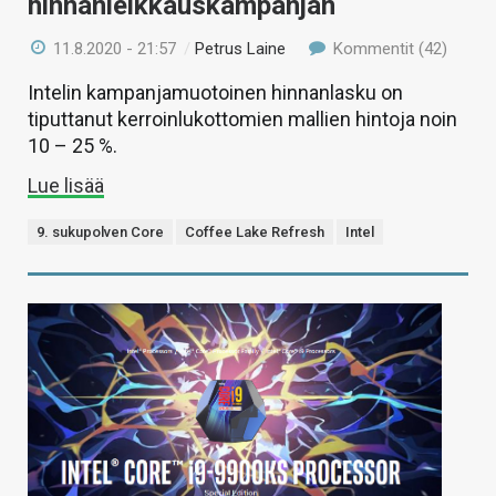
hinnanleikkauskampanjan
11.8.2020 - 21:57
/
Petrus Laine
Kommentit (42)
Intelin kampanjamuotoinen hinnanlasku on
tiputtanut kerroinlukottomien mallien hintoja noin
10 – 25 %.
Lue lisää
9. sukupolven Core
Coffee Lake Refresh
Intel