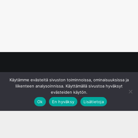
© S&J Media Oy
Käytämme evästeitä sivuston toiminnoissa, ominaisuuksissa ja
liikenteen analysoinnissa. Käyttämällä sivustoa hyväksyt
evästeiden käytön.
Ok
En hyväksy
Lisätietoja
;