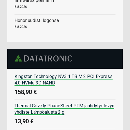
firmwarea pelihiiriin
5.8.2026
Honor uudisti logonsa
5.8.2026
Kingston Technology NV3 1 TB M.2 PCI Express
4.0 NVMe 3D NAND
158,90 €
Thermal Grizzly PhaseSheet PTM jäähdytyslevyn
yhdiste Lämpöalusta 2 g
13,90 €