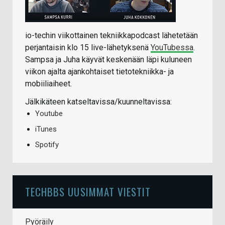
io-techin viikottainen tekniikkapodcast lähetetään
perjantaisin klo 15 live-lähetyksenä
YouTubessa
.
Sampsa ja Juha käyvät keskenään läpi kuluneen
viikon ajalta ajankohtaiset tietotekniikka- ja
mobiiliaiheet.
Jälkikäteen katseltavissa/kuunneltavissa:
Youtube
iTunes
Spotify
TECHBBS UUSIMMAT VIESTIT
Pyöräily