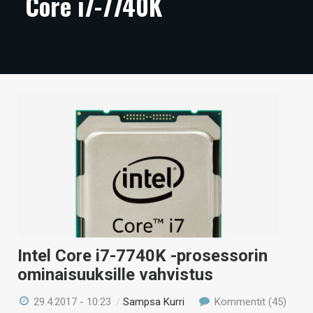
Core i7-7740K
ARTIKKELIT
VIDEOT
TECHBBS
TIETOA
HINTA.FI
KAUPPA
VAIHDA TEEMA
Intel Core i7-7740K -prosessorin
HAKU
ominaisuuksille vahvistus
29.4.2017 - 10:23
/
Sampsa Kurri
Kommentit (45)