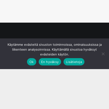
© S&J Media Oy
Käytämme evästeitä sivuston toiminnoissa, ominaisuuksissa ja
liikenteen analysoinnissa. Käyttämällä sivustoa hyväksyt
evästeiden käytön.
Ok
En hyväksy
Lisätietoja
;