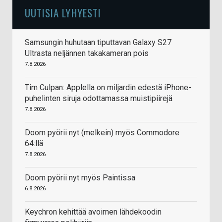
UUTISIA LYHYESTI
Samsungin huhutaan tiputtavan Galaxy S27
Ultrasta neljännen takakameran pois
7.8.2026
Tim Culpan: Applella on miljardin edestä iPhone-
puhelinten siruja odottamassa muistipiirejä
7.8.2026
Doom pyörii nyt (melkein) myös Commodore
64:llä
7.8.2026
Doom pyörii nyt myös Paintissa
6.8.2026
Keychron kehittää avoimen lähdekoodin