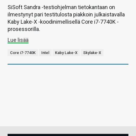
SiSoft Sandra -testiohjelman tietokantaan on
ilmestynyt pari testitulosta piakkoin julkaistavalla
Kaby Lake-X -koodinimellisellä Core i7-7740K -
prosessorilla.
Lue lisää
Core i7-7740K
Intel
Kaby Lake-X
Skylake-X