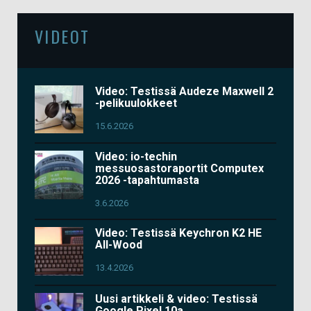
VIDEOT
Video: Testissä Audeze Maxwell 2
-pelikuulokkeet
15.6.2026
Video: io-techin
messuosastoraportit Computex
2026 -tapahtumasta
3.6.2026
Video: Testissä Keychron K2 HE
All-Wood
13.4.2026
Uusi artikkeli & video: Testissä
Google Pixel 10a