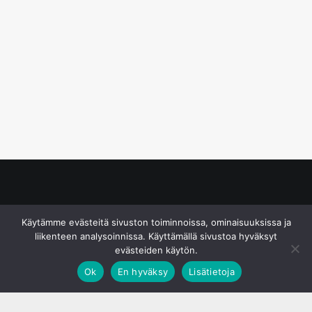
© S&J Media Oy
Käytämme evästeitä sivuston toiminnoissa, ominaisuuksissa ja
liikenteen analysoinnissa. Käyttämällä sivustoa hyväksyt
evästeiden käytön.
Ok
En hyväksy
Lisätietoja
;