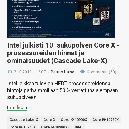
KAUPPA
VAIHDA TEEMA
Intel julkisti 10. sukupolven Core X -
HAKU
prosessoreiden hinnat ja
ominaisuudet (Cascade Lake-X)
2.10.2019 - 12:07
/
Petrus Laine
Kommentit (60)
Intel leikkaa tulevien HEDT-prosessoreidensa
hintoja parhaimmillaan 50 % verrattuna aiempaan
sukupolveen.
Lue lisää
Cascade Lake-X
Core X
Core i9-10900X
Core i9-10920X
Core i9-10940X
Core i9-10980XE
Intel