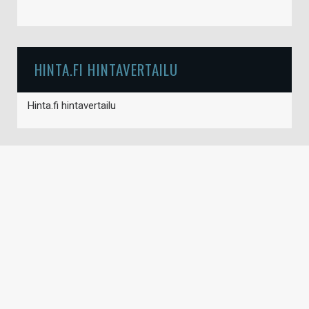
HINTA.FI HINTAVERTAILU
Hinta.fi hintavertailu