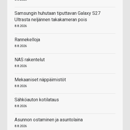
Samsungin huhutaan tiputtavan Galaxy S27
Ultrasta neljännen takakameran pois
8.8.2026
Rannekelloja
8.8.2026
NAS rakentelut
8.8.2026
Mekaaniset näppäimistöt
8.8.2026
Sähköauton kotilataus
8.8.2026
Asunnon ostaminen ja asuntolaina
8.8.2026