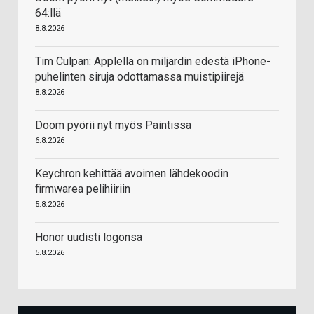
64:llä
8.8.2026
Tim Culpan: Applella on miljardin edestä iPhone-
puhelinten siruja odottamassa muistipiirejä
8.8.2026
Doom pyörii nyt myös Paintissa
6.8.2026
Keychron kehittää avoimen lähdekoodin
firmwarea pelihiiriin
5.8.2026
Honor uudisti logonsa
5.8.2026