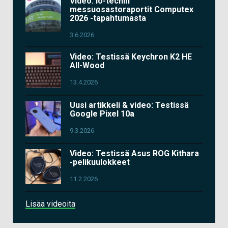
Video: io-techin
messuosastoraportit Computex
2026 -tapahtumasta
3.6.2026
Video: Testissä Keychron K2 HE
All-Wood
13.4.2026
Uusi artikkeli & video: Testissä
Google Pixel 10a
9.3.2026
Video: Testissä Asus ROG Kithara
-pelikuulokkeet
11.2.2026
Lisää videoita