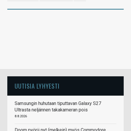
UUTISIA LYHYESTI
Samsungin huhutaan tiputtavan Galaxy S27
Ultrasta neljännen takakameran pois
8.8.2026
Doom pyörii nyt (melkein) myös Commodore