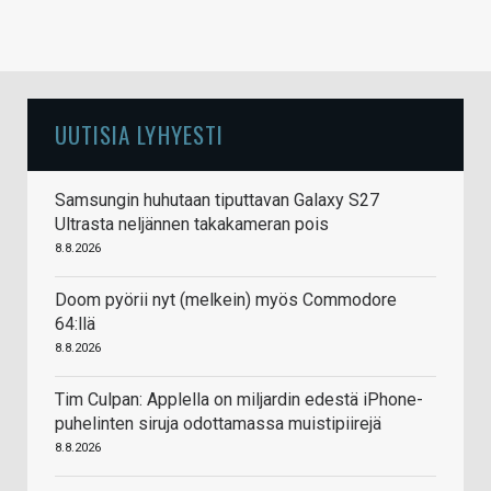
UUTISIA LYHYESTI
Samsungin huhutaan tiputtavan Galaxy S27
Ultrasta neljännen takakameran pois
8.8.2026
Doom pyörii nyt (melkein) myös Commodore
64:llä
8.8.2026
Tim Culpan: Applella on miljardin edestä iPhone-
puhelinten siruja odottamassa muistipiirejä
8.8.2026