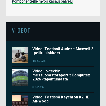
Komponenteille myös kasauspalvelu
VIDEOT
Video: Testissä Audeze Maxwell 2
-pelikuulokkeet
15.6.2026
Video: io-techin
messuosastoraportit Computex
2026 -tapahtumasta
3.6.2026
Video: Testissä Keychron K2 HE
All-Wood