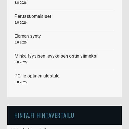
8.8.2026
Perussuomalaiset
8.8.2026
Elämän synty
8.8.2026
Minkä fyysisen levykäisen ostin viimeksi
8.8.2026
PC:lle optinen ulostulo
8.8.2026
HINTA.FI HINTAVERTAILU