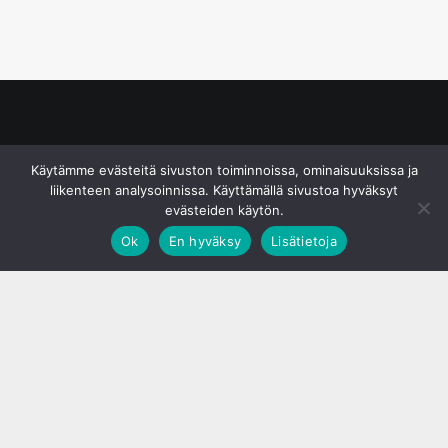
© S&J Media Oy
Käytämme evästeitä sivuston toiminnoissa, ominaisuuksissa ja
liikenteen analysoinnissa. Käyttämällä sivustoa hyväksyt
evästeiden käytön.
Ok
En hyväksy
Lisätietoja
;