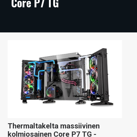
Core P7 TG
ARTIKKELIT
VIDEOT
TECHBBS
TIETOA
HINTA.FI
KAUPPA
VAIHDA TEEMA
HAKU
Thermaltakelta massiivinen
kolmiosainen Core P7 TG -