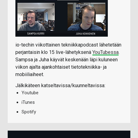
io-techin viikottainen tekniikkapodcast lähetetään
perjantaisin klo 15 live-lähetyksenä
YouTubessa
.
Sampsa ja Juha käyvät keskenään läpi kuluneen
viikon ajalta ajankohtaiset tietotekniikka- ja
mobiiliaiheet.
Jälkikäteen katseltavissa/kuunneltavissa:
Youtube
iTunes
Spotify