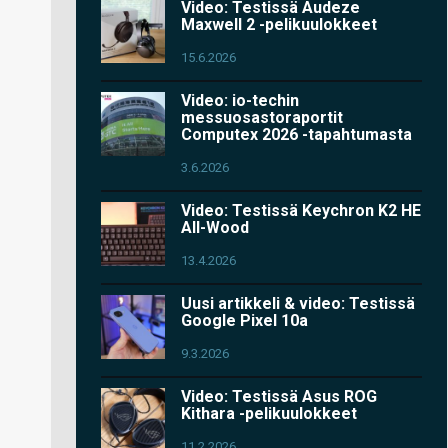
Video: Testissä Audeze
Maxwell 2 -pelikuulokkeet
15.6.2026
Video: io-techin
messuosastoraportit
Computex 2026 -tapahtumasta
3.6.2026
Video: Testissä Keychron K2 HE
All-Wood
13.4.2026
Uusi artikkeli & video: Testissä
Google Pixel 10a
9.3.2026
Video: Testissä Asus ROG
Kithara -pelikuulokkeet
11.2.2026