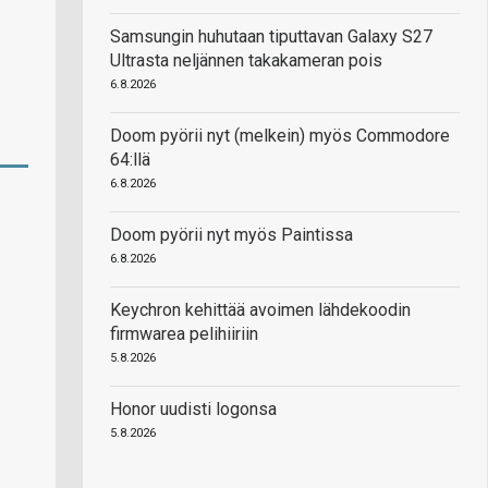
Samsungin huhutaan tiputtavan Galaxy S27
Ultrasta neljännen takakameran pois
6.8.2026
Doom pyörii nyt (melkein) myös Commodore
64:llä
6.8.2026
Doom pyörii nyt myös Paintissa
6.8.2026
Keychron kehittää avoimen lähdekoodin
firmwarea pelihiiriin
5.8.2026
Honor uudisti logonsa
5.8.2026