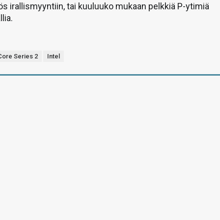
ös irallismyyntiin, tai kuuluuko mukaan pelkkiä P-ytimiä
lia.
Core Series 2
Intel