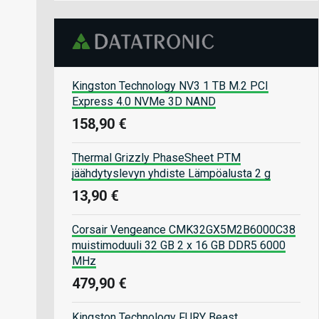
Kingston Technology NV3 1 TB M.2 PCI
Express 4.0 NVMe 3D NAND
158,90 €
Thermal Grizzly PhaseSheet PTM
jäähdytyslevyn yhdiste Lämpöalusta 2 g
13,90 €
Corsair Vengeance CMK32GX5M2B6000C38
muistimoduuli 32 GB 2 x 16 GB DDR5 6000
MHz
479,90 €
Kingston Technology FURY Beast