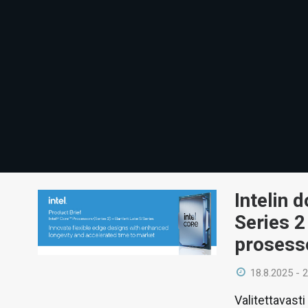
Intelin 
Series 2
prosess
18.8.2025 - 
Valitettavast