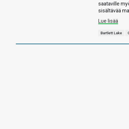
saataville my
sisältävää mal
Lue lisää
Bartlett Lake