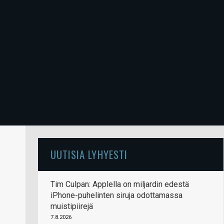
UUTISIA LYHYESTI
Tim Culpan: Applella on miljardin edestä
iPhone-puhelinten siruja odottamassa
muistipiirejä
7.8.2026