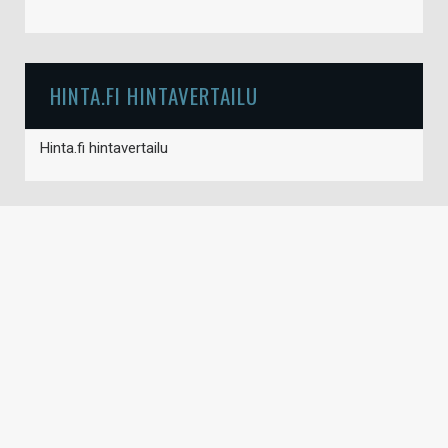
HINTA.FI HINTAVERTAILU
Hinta.fi hintavertailu