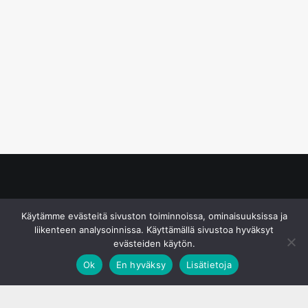
© S&J Media Oy
Käytämme evästeitä sivuston toiminnoissa, ominaisuuksissa ja
liikenteen analysoinnissa. Käyttämällä sivustoa hyväksyt
evästeiden käytön.
Ok
En hyväksy
Lisätietoja
;