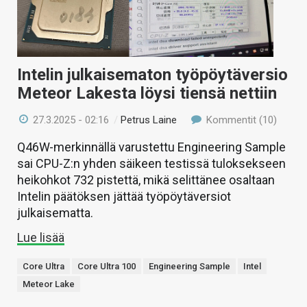
KAUPPA
VAIHDA TEEMA
Intelin julkaisematon työpöytäversio
Meteor Lakesta löysi tiensä nettiin
HAKU
27.3.2025 - 02:16
/
Petrus Laine
Kommentit (10)
Q46W-merkinnällä varustettu Engineering Sample
sai CPU-Z:n yhden säikeen testissä tuloksekseen
heikohkot 732 pistettä, mikä selittänee osaltaan
Intelin päätöksen jättää työpöytäversiot
julkaisematta.
Lue lisää
Core Ultra
Core Ultra 100
Engineering Sample
Intel
Meteor Lake