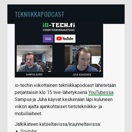
TEKNIIKKAPODCAST
io-techin viikottainen tekniikkapodcast lähetetään
perjantaisin klo 15 live-lähetyksenä
YouTubessa
.
Sampsa ja Juha käyvät keskenään läpi kuluneen
viikon ajalta ajankohtaiset tietotekniikka- ja
mobiiliaiheet.
Jälkikäteen katseltavissa/kuunneltavissa:
Youtube