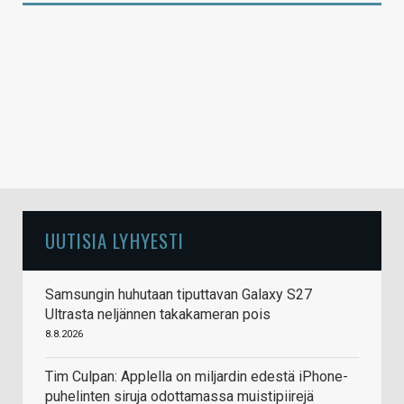
UUTISIA LYHYESTI
Samsungin huhutaan tiputtavan Galaxy S27
Ultrasta neljännen takakameran pois
8.8.2026
Tim Culpan: Applella on miljardin edestä iPhone-
puhelinten siruja odottamassa muistipiirejä