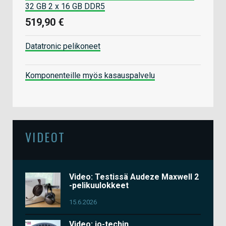
32 GB 2 x 16 GB DDR5
519,90 €
Datatronic pelikoneet
Komponenteille myös kasauspalvelu
VIDEOT
Video: Testissä Audeze Maxwell 2
-pelikuulokkeet
15.6.2026
Video: io-techin