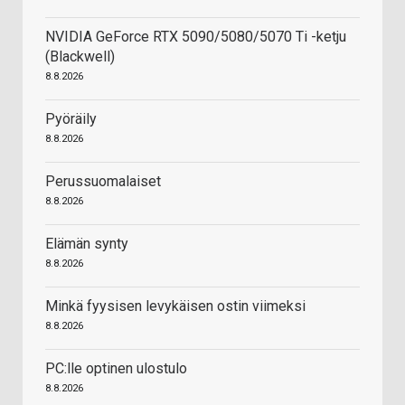
NVIDIA GeForce RTX 5090/5080/5070 Ti -ketju
(Blackwell)
8.8.2026
Pyöräily
8.8.2026
Perussuomalaiset
8.8.2026
Elämän synty
8.8.2026
Minkä fyysisen levykäisen ostin viimeksi
8.8.2026
PC:lle optinen ulostulo
8.8.2026