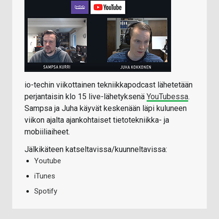
io-techin viikottainen tekniikkapodcast lähetetään
perjantaisin klo 15 live-lähetyksenä
YouTubessa
.
Sampsa ja Juha käyvät keskenään läpi kuluneen
viikon ajalta ajankohtaiset tietotekniikka- ja
mobiiliaiheet.
Jälkikäteen katseltavissa/kuunneltavissa:
Youtube
iTunes
Spotify