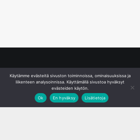
© S&J Media Oy
Käytämme evästeitä sivuston toiminnoissa, ominaisuuksissa ja
liikenteen analysoinnissa. Käyttämällä sivustoa hyväksyt
evästeiden käytön.
Ok
En hyväksy
Lisätietoja
;