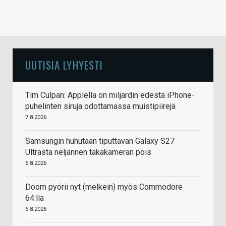
UUTISIA LYHYESTI
Tim Culpan: Applella on miljardin edestä iPhone-
puhelinten siruja odottamassa muistipiirejä
7.8.2026
Samsungin huhutaan tiputtavan Galaxy S27
Ultrasta neljännen takakameran pois
6.8.2026
Doom pyörii nyt (melkein) myös Commodore
64:llä
6.8.2026