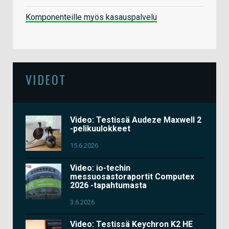
Komponenteille myös kasauspalvelu
VIDEOT
Video: Testissä Audeze Maxwell 2
-pelikuulokkeet
15.6.2026
Video: io-techin
messuosastoraportit Computex
2026 -tapahtumasta
3.6.2026
Video: Testissä Keychron K2 HE