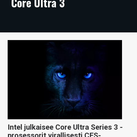
Core Ultra 3
ARTIKKELIT
VIDEOT
TECHBBS
TIETOA
HINTA.FI
KAUPPA
VAIHDA TEEMA
HAKU
Intel julkaisee Core Ultra Series 3 -
prosessorit virallisesti CES-