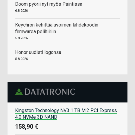
Doom pyörii nyt myös Paintissa
6.8.2026
Keychron kehittää avoimen lähdekoodin
firmwarea pelihiiriin
5.8.2026
Honor uudisti logonsa
5.8.2026
Kingston Technology NV3 1 TB M.2 PCI Express
4.0 NVMe 3D NAND
158,90 €