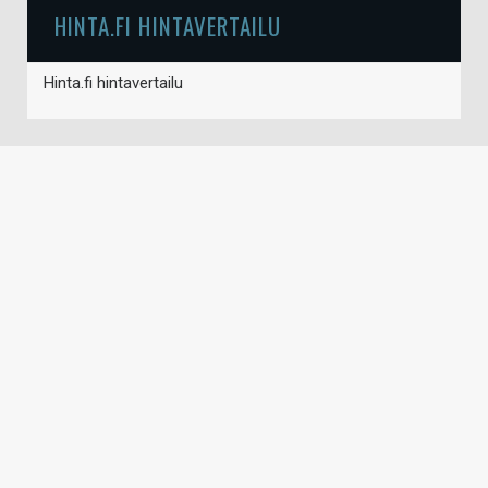
HINTA.FI HINTAVERTAILU
Hinta.fi hintavertailu