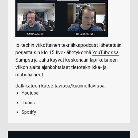
io-techin viikottainen tekniikkapodcast lähetetään
perjantaisin klo 15 live-lähetyksenä
YouTubessa
.
Sampsa ja Juha käyvät keskenään läpi kuluneen
viikon ajalta ajankohtaiset tietotekniikka- ja
mobiiliaiheet.
Jälkikäteen katseltavissa/kuunneltavissa:
Youtube
iTunes
Spotify