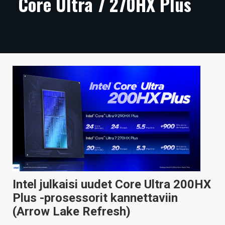
Core Ultra 7 270HX Plus
ARTIKKELIT
VIDEOT
TECHBBS
TIETOA
HINTA.FI
KAUPPA
VAIHDA TEEMA
Intel julkaisi uudet Core Ultra 200HX
HAKU
Plus -prosessorit kannettaviin
(Arrow Lake Refresh)