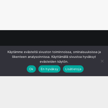
© S&J Media Oy
Käytämme evästeitä sivuston toiminnoissa, ominaisuuksissa ja
liikenteen analysoinnissa. Käyttämällä sivustoa hyväksyt
evästeiden käytön.
Ok
En hyväksy
Lisätietoja
;