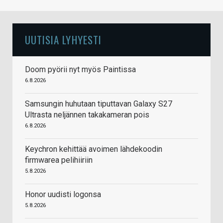
UUTISIA LYHYESTI
Doom pyörii nyt myös Paintissa
6.8.2026
Samsungin huhutaan tiputtavan Galaxy S27
Ultrasta neljännen takakameran pois
6.8.2026
Keychron kehittää avoimen lähdekoodin
firmwarea pelihiiriin
5.8.2026
Honor uudisti logonsa
5.8.2026