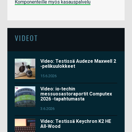
Komponenteille myös kasauspalvelu
VIDEOT
Video: Testissä Audeze Maxwell 2
-pelikuulokkeet
15.6.2026
Video: io-techin
messuosastoraportit Computex
2026 -tapahtumasta
3.6.2026
Video: Testissä Keychron K2 HE
All-Wood