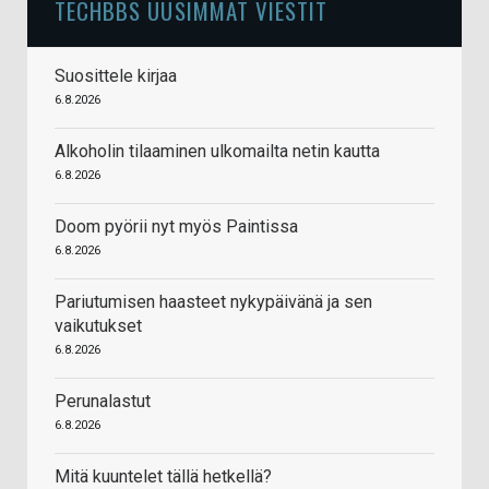
TECHBBS UUSIMMAT VIESTIT
Suosittele kirjaa
6.8.2026
Alkoholin tilaaminen ulkomailta netin kautta
6.8.2026
Doom pyörii nyt myös Paintissa
6.8.2026
Pariutumisen haasteet nykypäivänä ja sen
vaikutukset
6.8.2026
Perunalastut
6.8.2026
Mitä kuuntelet tällä hetkellä?