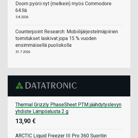
Doom pyörii nyt (melkein) myös Commodore
64:llä
3.8.2026
Counterpoint Research: Mobiilijärjestelmäpiirien
toimitukset laskivat jopa 15 % vuoden
ensimmäisellä puoliskolla
31.7.2026
Thermal Grizzly PhaseSheet PTM jäähdytyslevyn
yhdiste Lämpöalusta 2 g
13,90 €
ARCTIC Liquid Freezer III Pro 360 Suoritin