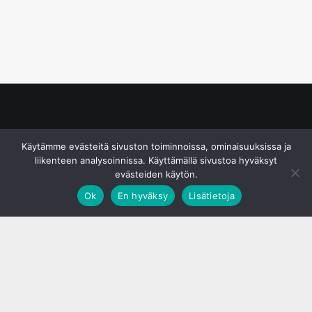
© S&J Media Oy
Käytämme evästeitä sivuston toiminnoissa, ominaisuuksissa ja
liikenteen analysoinnissa. Käyttämällä sivustoa hyväksyt
evästeiden käytön.
Ok
En hyväksy
Lisätietoja
;