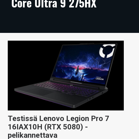
Core Ultra 9 275HX
ARTIKKELIT
VIDEOT
TECHBBS
TIETOA
HINTA.FI
KAUPPA
VAIHDA TEEMA
HAKU
Testissä Lenovo Legion Pro 7
16IAX10H (RTX 5080) -
pelikannettava