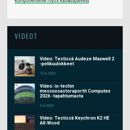
Komponenteille myös kasauspalvelu
VIDEOT
Video: Testissä Audeze Maxwell 2
-pelikuulokkeet
15.6.2026
Video: io-techin
messuosastoraportit Computex
2026 -tapahtumasta
3.6.2026
Video: Testissä Keychron K2 HE
All-Wood