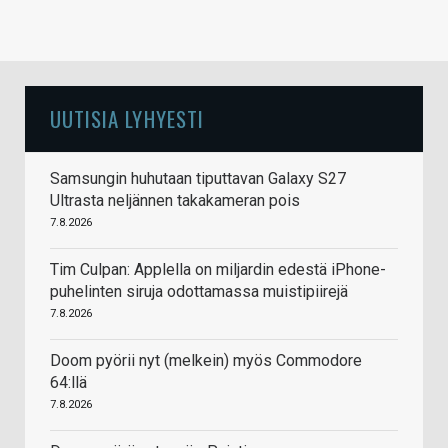
UUTISIA LYHYESTI
Samsungin huhutaan tiputtavan Galaxy S27
Ultrasta neljännen takakameran pois
7.8.2026
Tim Culpan: Applella on miljardin edestä iPhone-
puhelinten siruja odottamassa muistipiirejä
7.8.2026
Doom pyörii nyt (melkein) myös Commodore
64:llä
7.8.2026