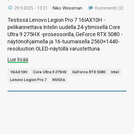
29.9.2025 - 13:21
/
Niko Wessman
Kommentit (2)
Testissä Lenovo Legion Pro 7 16IAX10H -
pelikannettava Intelin uudella 24-ytimisellä Core
Ultra 9 275HX -prosessorilla, GeForce RTX 5080 -
näytönohjaimella ja 16-tuumaisella 2560×1440-
resoluution OLED-näytöllä varustettuna.
Lue lisää
16IAX10H
Core Ultra 9 275HX
GeForce RTX 5080
Intel
Lenovo Legion Pro 7
NVIDIA