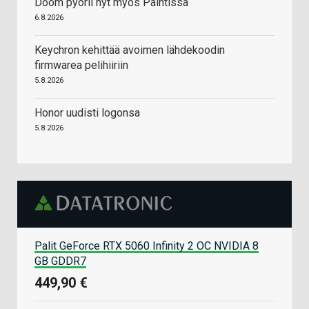
Doom pyörii nyt myös Paintissa
6.8.2026
Keychron kehittää avoimen lähdekoodin
firmwarea pelihiiriin
5.8.2026
Honor uudisti logonsa
5.8.2026
Palit GeForce RTX 5060 Infinity 2 OC NVIDIA 8
GB GDDR7
449,90 €