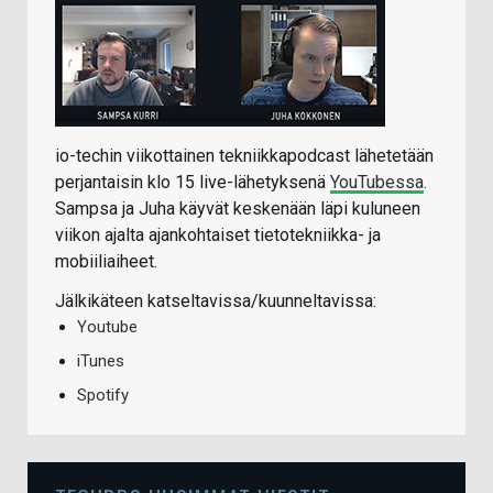
io-techin viikottainen tekniikkapodcast lähetetään
perjantaisin klo 15 live-lähetyksenä
YouTubessa
.
Sampsa ja Juha käyvät keskenään läpi kuluneen
viikon ajalta ajankohtaiset tietotekniikka- ja
mobiiliaiheet.
Jälkikäteen katseltavissa/kuunneltavissa:
Youtube
iTunes
Spotify