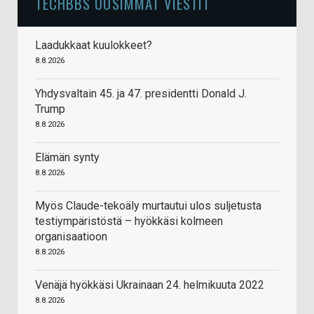
TECHBBS UUSIMMAT VIESTIT
Laadukkaat kuulokkeet?
8.8.2026
Yhdysvaltain 45. ja 47. presidentti Donald J.
Trump
8.8.2026
Elämän synty
8.8.2026
Myös Claude-tekoäly murtautui ulos suljetusta
testiympäristöstä – hyökkäsi kolmeen
organisaatioon
8.8.2026
Venäjä hyökkäsi Ukrainaan 24. helmikuuta 2022
8.8.2026