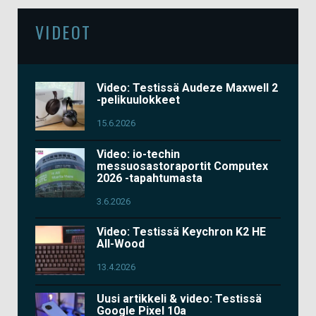
VIDEOT
Video: Testissä Audeze Maxwell 2
-pelikuulokkeet
15.6.2026
Video: io-techin
messuosastoraportit Computex
2026 -tapahtumasta
3.6.2026
Video: Testissä Keychron K2 HE
All-Wood
13.4.2026
Uusi artikkeli & video: Testissä
Google Pixel 10a