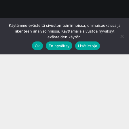
© S&J Media Oy
Käytämme evästeitä sivuston toiminnoissa, ominaisuuksissa ja
liikenteen analysoinnissa. Käyttämällä sivustoa hyväksyt
evästeiden käytön.
Ok
En hyväksy
Lisätietoja
;