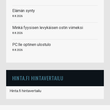
Elämän synty
8.8.2026
Minkä fyysisen levykäisen ostin viimeksi
8.8.2026
PC:lle optinen ulostulo
8.8.2026
HINTA.FI HINTAVERTAILU
Hinta.fi hintavertailu