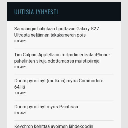
UUTISIA LYHYESTI
Samsungin huhutaan tiputtavan Galaxy S27
Ultrasta neljännen takakameran pois
8.8.2026
Tim Culpan: Applella on miljardin edestä iPhone-
puhelinten siruja odottamassa muistipiirejä
8.8.2026
Doom pyörii nyt (melkein) myös Commodore
64:llä
7.8.2026
Doom pyörii nyt myös Paintissa
6.8.2026
Keychron kehittää avoimen lähdekoodin