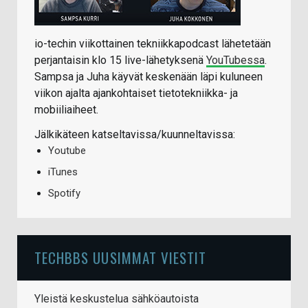
io-techin viikottainen tekniikkapodcast lähetetään
perjantaisin klo 15 live-lähetyksenä
YouTubessa
.
Sampsa ja Juha käyvät keskenään läpi kuluneen
viikon ajalta ajankohtaiset tietotekniikka- ja
mobiiliaiheet.
Jälkikäteen katseltavissa/kuunneltavissa:
Youtube
iTunes
Spotify
TECHBBS UUSIMMAT VIESTIT
Yleistä keskustelua sähköautoista