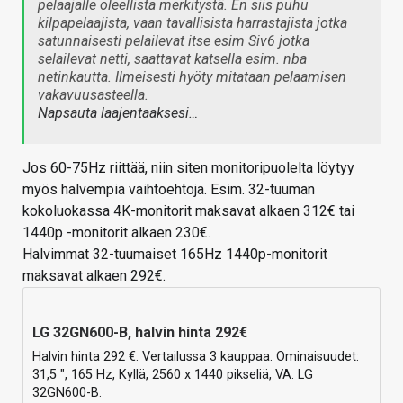
pelaajalle oleellista merkitystä. En siis puhu
kilpapelaajista, vaan tavallisista harrastajista jotka
satunnaisesti pelailevat itse esim Siv6 jotka
selailevat netti, saattavat katsella esim. nba
netinkautta. Ilmeisesti hyöty mitataan pelaamisen
vakavuusasteella.
Napsauta laajentaaksesi…
Jos 60-75Hz riittää, niin siten monitoripuolelta löytyy
myös halvempia vaihtoehtoja. Esim. 32-tuuman
kokoluokassa 4K-monitorit maksavat alkaen 312€ tai
1440p -monitorit alkaen 230€.
Halvimmat 32-tuumaiset 165Hz 1440p-monitorit
maksavat alkaen 292€.
LG 32GN600-B, halvin hinta 292€
Halvin hinta 292 €. Vertailussa 3 kauppaa. Ominaisuudet:
31,5 ", 165 Hz, Kyllä, 2560 x 1440 pikseliä, VA. LG
32GN600-B.