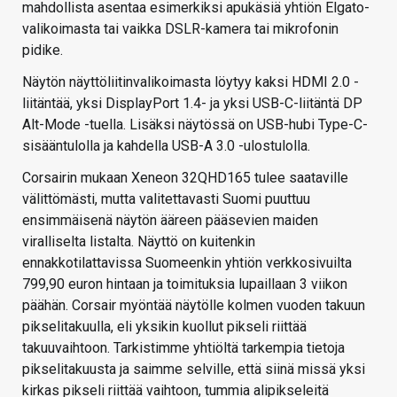
mahdollista asentaa esimerkiksi apukäsiä yhtiön Elgato-
valikoimasta tai vaikka DSLR-kamera tai mikrofonin
pidike.
Näytön näyttöliitinvalikoimasta löytyy kaksi HDMI 2.0 -
liitäntää, yksi DisplayPort 1.4- ja yksi USB-C-liitäntä DP
Alt-Mode -tuella. Lisäksi näytössä on USB-hubi Type-C-
sisääntulolla ja kahdella USB-A 3.0 -ulostulolla.
Corsairin mukaan Xeneon 32QHD165 tulee saataville
välittömästi, mutta valitettavasti Suomi puuttuu
ensimmäisenä näytön ääreen pääsevien maiden
viralliselta listalta. Näyttö on kuitenkin
ennakkotilattavissa Suomeenkin yhtiön verkkosivuilta
799,90 euron hintaan ja toimituksia lupaillaan 3 viikon
päähän. Corsair myöntää näytölle kolmen vuoden takuun
pikselitakuulla, eli yksikin kuollut pikseli riittää
takuuvaihtoon. Tarkistimme yhtiöltä tarkempia tietoja
pikselitakuusta ja saimme selville, että siinä missä yksi
kirkas pikseli riittää vaihtoon, tummia alipikseleitä