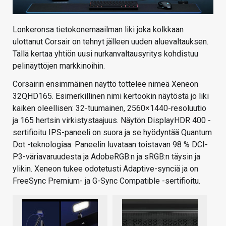
Lonkeronsa tietokonemaailman liki joka kolkkaan
ulottanut Corsair on tehnyt jälleen uuden aluevaltauksen.
Tällä kertaa yhtiön uusi nurkanvaltausyritys kohdistuu
pelinäyttöjen markkinoihin.
Corsairin ensimmäinen näyttö tottelee nimeä Xeneon
32QHD165. Esimerkillinen nimi kertookin näytöstä jo liki
kaiken oleellisen: 32-tuumainen, 2560×1440-resoluutio
ja 165 hertsin virkistystaajuus. Näytön DisplayHDR 400 -
sertifioitu IPS-paneeli on suora ja se hyödyntää Quantum
Dot -teknologiaa. Paneelin luvataan toistavan 98 % DCI-
P3-väriavaruudesta ja AdobeRGB:n ja sRGB:n täysin ja
ylikin. Xeneon tukee odotetusti Adaptive-synciä ja on
FreeSync Premium- ja G-Sync Compatible -sertifioitu.