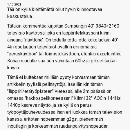
1.10.2021
Tää on kyllä kieltämättä ollut hyvin kiinnostavaa
keskustelua.
Tätäkin kommenttia kirjoitan Samsungin 40" 3840×2160
televisio käytössä, joka on läppäritelakassani kiinni
ainoana "näyttönä". On todella totta, että kokoluokan 40"
4k resoluution televisiot ovatkin erinomaisia
"peruskäytöön" tai toimistokäyttöön, etenkin excelöintiin.
Kohan ruudulle saa sen vähintään 60hz ja pikselitarkan
kuvan.
Tämä ei kuitekaan millään pysty korvaamaan tämän
artikkelin tyylisiä pelinäyttöjä, itsellänikin tämän
"läppäri/etätyöpisteen" vieressä, alle 2m päässä on
omassa "kakkospelikoneessani" kiinni 32" AOC:n 144Hz
1440p kaareva näyttö, ja se kyllä on perus
työpöytäjouhevuudessa ihan eri luokkaa tämän television
kanssa, eritoten nopeamman g2g:n, pienemmän
inputlagin ja korkeamman ruudunpäivitysnopeuden