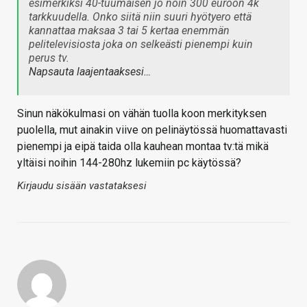
esimerkiksi 40-tuumaisen jo noin 300 euroon 4k
tarkkuudella. Onko siitä niin suuri hyötyero että
kannattaa maksaa 3 tai 5 kertaa enemmän
pelitelevisiosta joka on selkeästi pienempi kuin
perus tv.
Napsauta laajentaaksesi…
Sinun näkökulmasi on vähän tuolla koon merkityksen
puolella, mut ainakin viive on pelinäytössä huomattavasti
pienempi ja eipä taida olla kauhean montaa tv:tä mikä
yltäisi noihin 144-280hz lukemiin pc käytössä?
Kirjaudu sisään vastataksesi