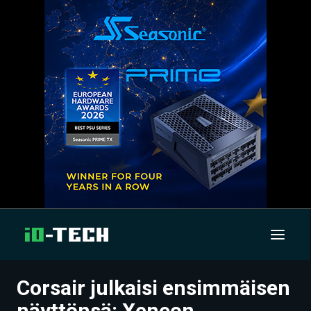
Corsair julkaisi ensimmäisen
UUTISET
näyttönsä: Xeneon