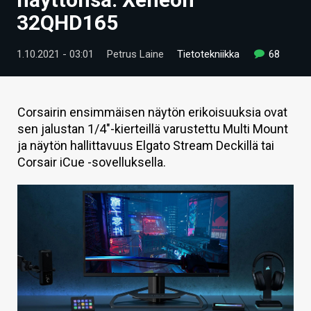
ARTIKKELIT
32QHD165
VIDEOT
1.10.2021 - 03:01
Petrus Laine
Tietotekniikka
68
TECHBBS
TIETOA
Corsairin ensimmäisen näytön erikoisuuksia ovat
sen jalustan 1/4"-kierteillä varustettu Multi Mount
HINTA.FI
ja näytön hallittavuus Elgato Stream Deckillä tai
Corsair iCue -sovelluksella.
KAUPPA
VAIHDA TEEMA
HAKU