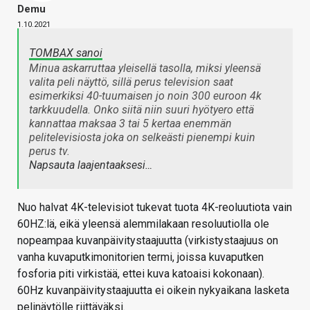
Demu
1.10.2021
TOMBAX sanoi
Minua askarruttaa yleisellä tasolla, miksi yleensä
valita peli näyttö, sillä perus television saat
esimerkiksi 40-tuumaisen jo noin 300 euroon 4k
tarkkuudella. Onko siitä niin suuri hyötyero että
kannattaa maksaa 3 tai 5 kertaa enemmän
pelitelevisiosta joka on selkeästi pienempi kuin
perus tv.
Napsauta laajentaaksesi…
Nuo halvat 4K-televisiot tukevat tuota 4K-reoluutiota vain
60HZ:lä, eikä yleensä alemmilakaan resoluutiolla ole
nopeampaa kuvanpäivitystaajuutta (virkistystaajuus on
vanha kuvaputkimonitorien termi, joissa kuvaputken
fosforia piti virkistää, ettei kuva katoaisi kokonaan).
60Hz kuvanpäivitystaajuutta ei oikein nykyaikana lasketa
pelinäytölle riittäväksi.