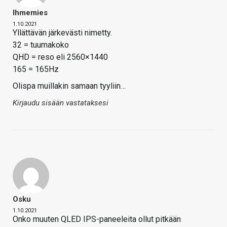
Ihmemies
1.10.2021
Yllättävän järkevästi nimetty.
32 = tuumakoko
QHD = reso eli 2560×1440
165 = 165Hz
Olispa muillakin samaan tyyliin…
Kirjaudu sisään vastataksesi
Osku
1.10.2021
Onko muuten QLED IPS-paneeleita ollut pitkään