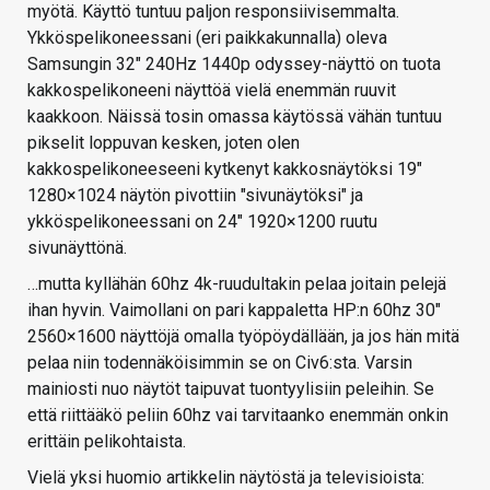
myötä. Käyttö tuntuu paljon responsiivisemmalta.
Ykköspelikoneessani (eri paikkakunnalla) oleva
Samsungin 32" 240Hz 1440p odyssey-näyttö on tuota
kakkospelikoneeni näyttöä vielä enemmän ruuvit
kaakkoon. Näissä tosin omassa käytössä vähän tuntuu
pikselit loppuvan kesken, joten olen
kakkospelikoneeseeni kytkenyt kakkosnäytöksi 19"
1280×1024 näytön pivottiin "sivunäytöksi" ja
ykköspelikoneessani on 24" 1920×1200 ruutu
sivunäyttönä.
…mutta kyllähän 60hz 4k-ruudultakin pelaa joitain pelejä
ihan hyvin. Vaimollani on pari kappaletta HP:n 60hz 30"
2560×1600 näyttöjä omalla työpöydällään, ja jos hän mitä
pelaa niin todennäköisimmin se on Civ6:sta. Varsin
mainiosti nuo näytöt taipuvat tuontyylisiin peleihin. Se
että riittääkö peliin 60hz vai tarvitaanko enemmän onkin
erittäin pelikohtaista.
Vielä yksi huomio artikkelin näytöstä ja televisioista: