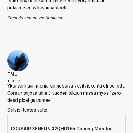
esim. nba netinkautta. Ilmeisesti hyöty mitataan
pelaamisen vakavuusasteella.
Kirjaudu sisään vastataksesi
TML
1.10.2021
Yksi varmaan monia kiinnostava yksityiskohta oli se, että
Corsair tarjoaa tälle 3 vuoden takuun missä myös "zero
dead pixel guarantee".
Selvisi tuotesivulta:
CORSAIR XENEON 32QHD165 Gaming Monitor