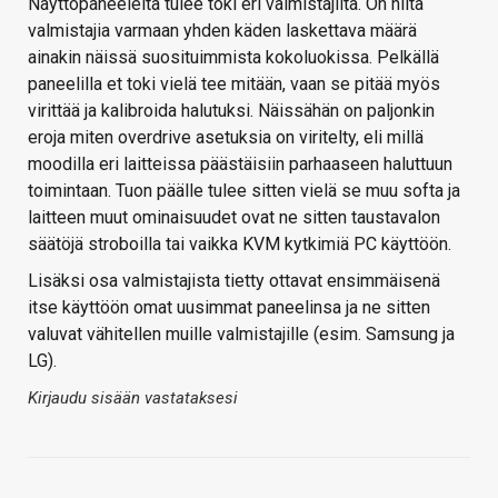
Näyttöpaneeleita tulee toki eri valmistajilta. On niitä
valmistajia varmaan yhden käden laskettava määrä
ainakin näissä suosituimmista kokoluokissa. Pelkällä
paneelilla et toki vielä tee mitään, vaan se pitää myös
virittää ja kalibroida halutuksi. Näissähän on paljonkin
eroja miten overdrive asetuksia on viritelty, eli millä
moodilla eri laitteissa päästäisiin parhaaseen haluttuun
toimintaan. Tuon päälle tulee sitten vielä se muu softa ja
laitteen muut ominaisuudet ovat ne sitten taustavalon
säätöjä stroboilla tai vaikka KVM kytkimiä PC käyttöön.
Lisäksi osa valmistajista tietty ottavat ensimmäisenä
itse käyttöön omat uusimmat paneelinsa ja ne sitten
valuvat vähitellen muille valmistajille (esim. Samsung ja
LG).
Kirjaudu sisään vastataksesi