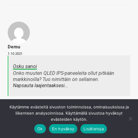
Demu
1.10.2021
Osku sanoi
Onko muuten QLED IPS-paneeleita ollut pitkään
markkinoilla? Tuo nimittäin on sellainen.
Napsauta laajentaaksesi…
LG:n Quantum Dot (jota käytetään mm. LG:n QNED IPS-
Käytämme evästeitä sivuston toiminnoissa, ominaisuuksissa ja
televisioissa ja joissakin näytöissä) vastine LG:n
liikenteen analysoinnissa. Käyttämällä sivustoa hyväksyt
QLED:lle.
evästeiden käytön.
Ok
En hyväksy
Lisätietoja
QLED On Samsungin ’vastaus’ OLED:lle, koska he eivät
ole kyenneet tuottamaan kaupallisesti kannattavia ja