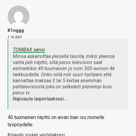
K1nggg
1.10.2021
TOMBAX sanoi
Minua askarruttaa yleisellä tasolla, miksi yleensä
valita peli näyttö, sillä perus television saat
esimerkiksi 40-tuumaisen jo noin 300 euroon 4k
tarkkuudella. Onko siitä niin suuri hyötyero että
kannattaa maksaa 3 tai 5 kertaa enemmän
pelitelevisiosta joka on selkeästi pienempi kuin
perus tv.
Napsauta laajentaaksesi…
40 tuumainen näyttö on aivan liian iso monelle
työpöydälle.
Kirjaudu sisään vastataksesi