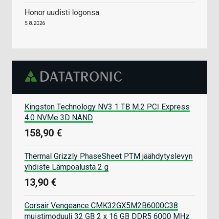
Honor uudisti logonsa
5.8.2026
Kingston Technology NV3 1 TB M.2 PCI Express
4.0 NVMe 3D NAND
158,90 €
Thermal Grizzly PhaseSheet PTM jäähdytyslevyn
yhdiste Lämpöalusta 2 g
13,90 €
Corsair Vengeance CMK32GX5M2B6000C38
muistimoduuli 32 GB 2 x 16 GB DDR5 6000 MHz