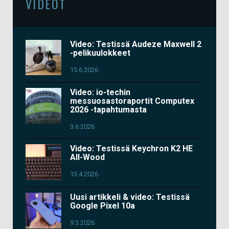
VIDEOT
Video: Testissä Audeze Maxwell 2
-pelikuulokkeet
15.6.2026
Video: io-techin
messuosastoraportit Computex
2026 -tapahtumasta
3.6.2026
Video: Testissä Keychron K2 HE
All-Wood
13.4.2026
Uusi artikkeli & video: Testissä
Google Pixel 10a
9.3.2026