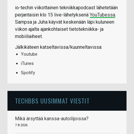
io-techin viikottainen tekniikkapodcast lähetetään
perjantaisin klo 15 live-lähetyksenä
YouTubessa
.
Sampsa ja Juha käyvät keskenään läpi kuluneen
viikon ajalta ajankohtaiset tietotekniikka- ja
mobiiliaiheet.
Jälkikäteen katseltavissa/kuunneltavissa:
Youtube
iTunes
Spotify
TECHBBS UUSIMMAT VIESTIT
Mikä ärsyttää kanssa-autoilijoissa?
7.8.2026