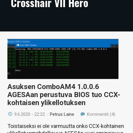
Crosshair VII Hero
ARTIKKELIT
VIDEOT
TECHBBS
TIETOA
HINTA.FI
KAUPPA
VAIHDA TEEMA
Asuksen ComboAM4 1.0.0.6
AGESAan perustuva BIOS tuo CCX-
kohtaisen ylikellotuksen
HAKU
9.6.2020 - 22:22
/
Petrus Laine
Kommentit (4)
Toistaiseksi ei ole varmuutta onko CCX-kohtainen