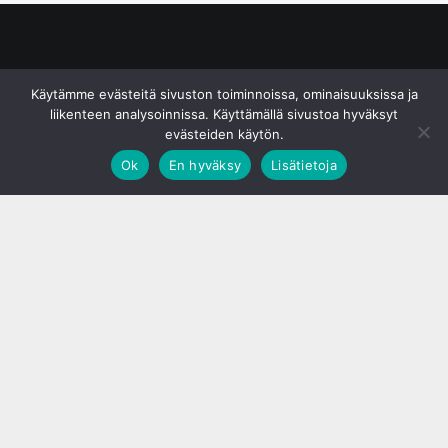
© S&J Media Oy
Käytämme evästeitä sivuston toiminnoissa, ominaisuuksissa ja
liikenteen analysoinnissa. Käyttämällä sivustoa hyväksyt
evästeiden käytön.
Ok
En hyväksy
Lisätietoja
;