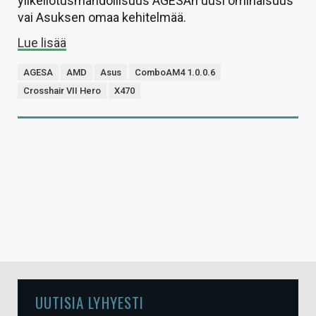
ylikellotusmahdollisuus AGESAn uusi ominaisuus
vai Asuksen omaa kehitelmää.
Lue lisää
AGESA
AMD
Asus
ComboAM4 1.0.0.6
Crosshair VII Hero
X470
UUTISIA LYHYESTI