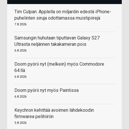
Tim Culpan: Applella on miljardin edestä iPhone-
puhelinten siruja odottamassa muistipiirejä
7.8.2026
Samsungin huhutaan tiputtavan Galaxy S27
Ultrasta neljännen takakameran pois
6.8.2026
Doom pyörii nyt (melkein) myös Commodore
64:llä
6.8.2026
Doom pyörii nyt myös Paintissa
6.8.2026
Keychron kehittää avoimen lähdekoodin
firmwarea pelihiiriin
5.8.2026