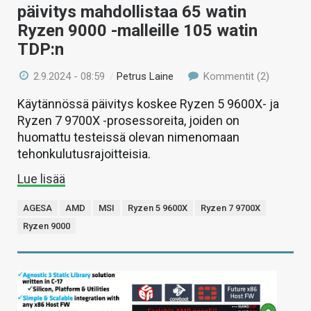
päivitys mahdollistaa 65 watin
Ryzen 9000 -malleille 105 watin
TDP:n
2.9.2024 - 08:59
/
Petrus Laine
Kommentit (2)
Käytännössä päivitys koskee Ryzen 5 9600X- ja
Ryzen 7 9700X -prosessoreita, joiden on
huomattu testeissä olevan nimenomaan
tehonkulutusrajoitteisia.
Lue lisää
AGESA
AMD
MSI
Ryzen 5 9600X
Ryzen 7 9700X
Ryzen 9000