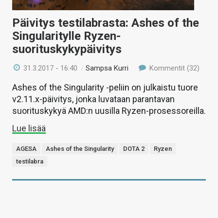
Päivitys testilabrasta: Ashes of the
Singularitylle Ryzen-
suorituskykypäivitys
31.3.2017 - 16:40
/
Sampsa Kurri
Kommentit (32)
Ashes of the Singularity -peliin on julkaistu tuore
v2.11.x-päivitys, jonka luvataan parantavan
suorituskykyä AMD:n uusilla Ryzen-prosessoreilla.
Lue lisää
AGESA
Ashes of the Singularity
DOTA 2
Ryzen
testilabra