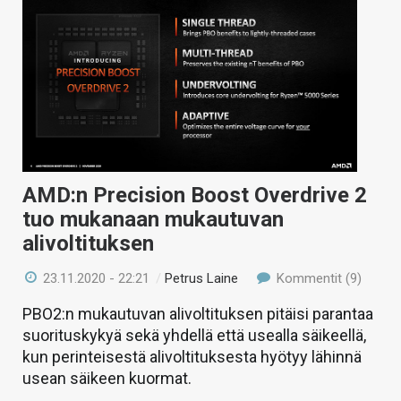
AMD:n Precision Boost Overdrive 2
tuo mukanaan mukautuvan
alivoltituksen
23.11.2020 - 22:21
/
Petrus Laine
Kommentit (9)
PBO2:n mukautuvan alivoltituksen pitäisi parantaa
suorituskykyä sekä yhdellä että usealla säikeellä,
kun perinteisestä alivoltituksesta hyötyy lähinnä
usean säikeen kuormat.