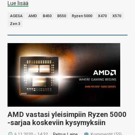
Lue lisää
AGESA
AMD
B450
B550
Ryzen 5000
X470
X570
Zen 3
AMD vastasi yleisimpiin Ryzen 5000
-sarjaa koskeviin kysymyksiin
6.11.2020 - 14:32
/
Petrus Laine
Kommentit (55)