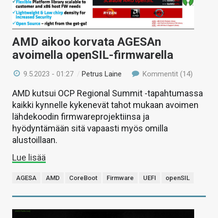
AMD aikoo korvata AGESAn
avoimella openSIL-firmwarella
9.5.2023 - 01:27
/
Petrus Laine
Kommentit (14)
AMD kutsui OCP Regional Summit -tapahtumassa
kaikki kynnelle kykenevät tahot mukaan avoimen
lähdekoodin firmwareprojektiinsa ja
hyödyntämään sitä vapaasti myös omilla
alustoillaan.
Lue lisää
AGESA
AMD
CoreBoot
Firmware
UEFI
openSIL