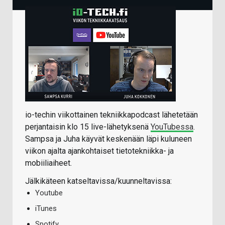
io-techin viikottainen tekniikkapodcast lähetetään
perjantaisin klo 15 live-lähetyksenä
YouTubessa
.
Sampsa ja Juha käyvät keskenään läpi kuluneen
viikon ajalta ajankohtaiset tietotekniikka- ja
mobiiliaiheet.
Jälkikäteen katseltavissa/kuunneltavissa:
Youtube
iTunes
Spotify