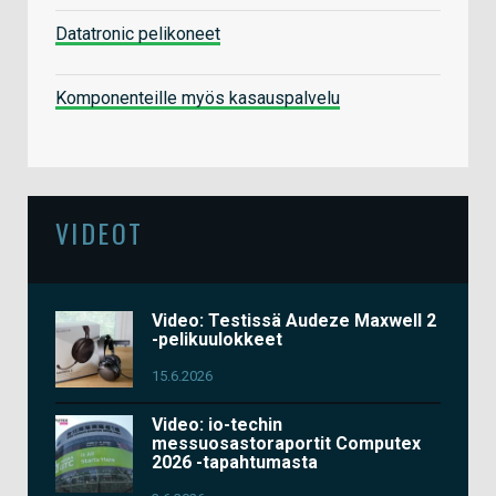
Datatronic pelikoneet
Komponenteille myös kasauspalvelu
VIDEOT
Video: Testissä Audeze Maxwell 2
-pelikuulokkeet
15.6.2026
Video: io-techin
messuosastoraportit Computex
2026 -tapahtumasta