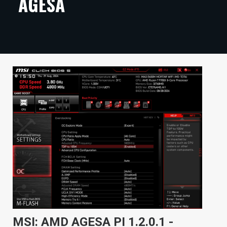
AGESA
ARTIKKELIT
VIDEOT
TECHBBS
TIETOA
HINTA.FI
KAUPPA
VAIHDA TEEMA
HAKU
MSI: AMD AGESA PI 1.2.0.1 -