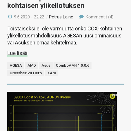
kohtaisen ylikellotuksen
9.6.2020 - 22:22
/
Petrus Laine
Kommentit (4)
Toistaiseksi ei ole varmuutta onko CCX-kohtainen
ylikellotusmahdollisuus AGESAn uusi ominaisuus
vai Asuksen omaa kehitelmää.
Lue lisää
AGESA
AMD
Asus
ComboAM4 1.0.0.6
Crosshair VII Hero
X470