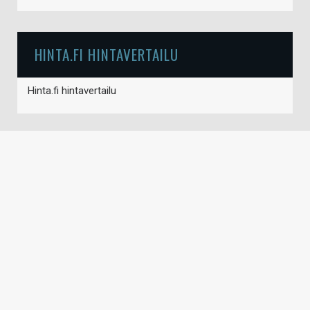
HINTA.FI HINTAVERTAILU
Hinta.fi hintavertailu