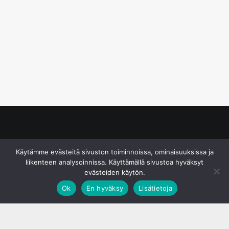
© S&J Media Oy
Käytämme evästeitä sivuston toiminnoissa, ominaisuuksissa ja
liikenteen analysoinnissa. Käyttämällä sivustoa hyväksyt
evästeiden käytön.
Ok
En hyväksy
Lisätietoja
;