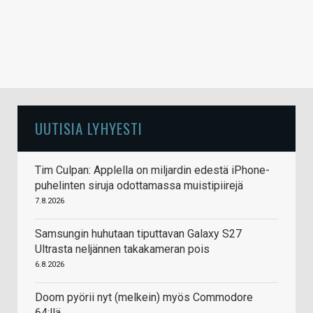
UUTISIA LYHYESTI
Tim Culpan: Applella on miljardin edestä iPhone-
puhelinten siruja odottamassa muistipiirejä
7.8.2026
Samsungin huhutaan tiputtavan Galaxy S27
Ultrasta neljännen takakameran pois
6.8.2026
Doom pyörii nyt (melkein) myös Commodore
64:llä