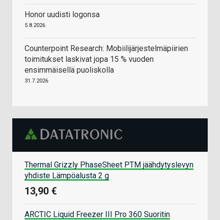
Honor uudisti logonsa
5.8.2026
Counterpoint Research: Mobiilijärjestelmäpiirien
toimitukset laskivat jopa 15 % vuoden
ensimmäisellä puoliskolla
31.7.2026
Thermal Grizzly PhaseSheet PTM jäähdytyslevyn
yhdiste Lämpöalusta 2 g
13,90 €
ARCTIC Liquid Freezer III Pro 360 Suoritin