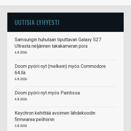
UUTISIA LYHYESTI
Samsungin huhutaan tiputtavan Galaxy S27
Ultrasta neljännen takakameran pois
6.8.2026
Doom pyörii nyt (melkein) myös Commodore
64:llä
6.8.2026
Doom pyörii nyt myös Paintissa
6.8.2026
Keychron kehittää avoimen lähdekoodin
firmwarea pelihiiriin
5.8.2026