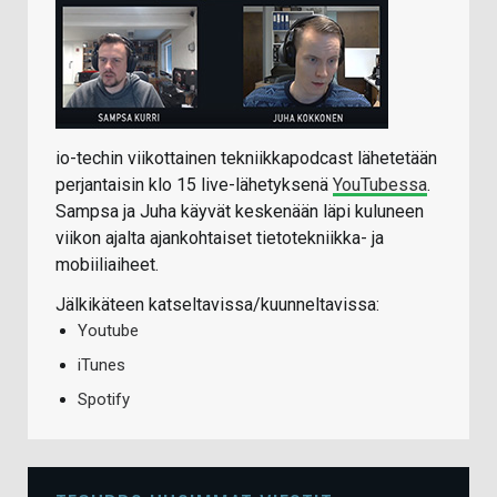
io-techin viikottainen tekniikkapodcast lähetetään
perjantaisin klo 15 live-lähetyksenä
YouTubessa
.
Sampsa ja Juha käyvät keskenään läpi kuluneen
viikon ajalta ajankohtaiset tietotekniikka- ja
mobiiliaiheet.
Jälkikäteen katseltavissa/kuunneltavissa:
Youtube
iTunes
Spotify