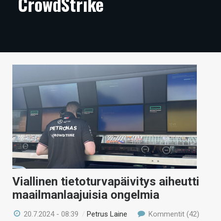
CrowdStrike
ARTIKKELIT
VIDEOT
TECHBBS
TIETOA
HINTA.FI
KAUPPA
VAIHDA TEEMA
Viallinen tietoturvapäivitys aiheutti
HAKU
maailmanlaajuisia ongelmia
20.7.2024 - 08:39
/
Petrus Laine
Kommentit (42)