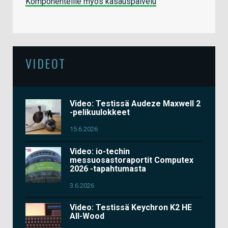
Komponenteille myös kasauspalvelu
VIDEOT
Video: Testissä Audeze Maxwell 2
-pelikuulokkeet
15.6.2026
Video: io-techin
messuosastoraportit Computex
2026 -tapahtumasta
3.6.2026
Video: Testissä Keychron K2 HE
All-Wood