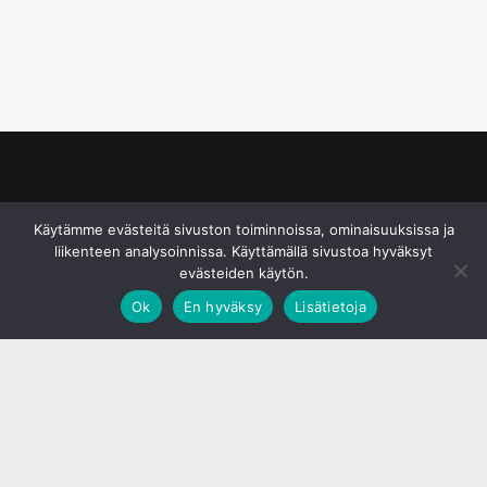
© S&J Media Oy
Käytämme evästeitä sivuston toiminnoissa, ominaisuuksissa ja
liikenteen analysoinnissa. Käyttämällä sivustoa hyväksyt
evästeiden käytön.
Ok
En hyväksy
Lisätietoja
;