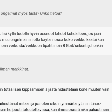
 ongelmat myös tästä? Onko tietoa?
 olisi kyllä todella hyvin osuneet tähdet kohdalleen, jos juuri
oku muu ongelma niin että käytännössä koko verkko kaatui kun
unean verkosta/verkkoon tipahti noin 8 Gbit/sekunti johonkin
ailman markkinat.
un totaalisen kippaamisen sijasta hidastetaan kone muuten vain
heuttanut mitään ja jos olen oikein ymmärtänyt, niin Linux-
i näin helposti toteutettavissa, kun ilmeisesesti aika pahasti saa