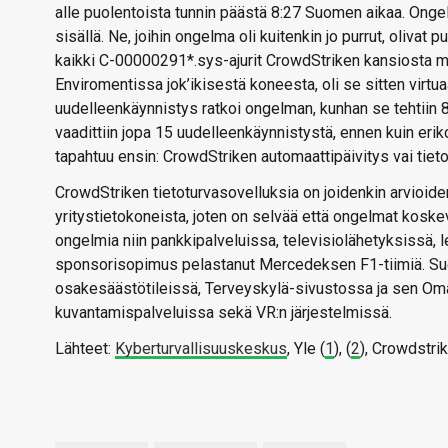
alle puolentoista tunnin päästä 8:27 Suomen aikaa. Ongel
sisällä. Ne, joihin ongelma oli kuitenkin jo purrut, olivat
kaikki C-00000291*.sys-ajurit CrowdStriken kansiosta
Enviromentissa jok’ikisestä koneesta, oli se sitten virtu
uudelleenkäynnistys ratkoi ongelman, kunhan se tehtiin 8
vaadittiin jopa 15 uudelleenkäynnistystä, ennen kuin erik
tapahtuu ensin: CrowdStriken automaattipäivitys vai tie
CrowdStriken tietoturvasovelluksia on joidenkin arvioid
yritystietokoneista, joten on selvää että ongelmat koske
ongelmia niin pankkipalveluissa, televisiolähetyksissä, l
sponsorisopimus pelastanut Mercedeksen F1-tiimiä. Suo
osakesäästötileissä, Terveyskylä-sivustossa ja sen Omap
kuvantamispalveluissa sekä VR:n järjestelmissä.
Lähteet:
Kyberturvallisuuskeskus
, Yle (
1
), (
2
), Crowdstrik