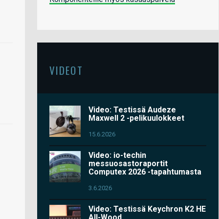
VIDEOT
Video: Testissä Audeze
Maxwell 2 -pelikuulokkeet
15.6.2026
Video: io-techin
messuosastoraportit
Computex 2026 -tapahtumasta
3.6.2026
Video: Testissä Keychron K2 HE
All-Wood