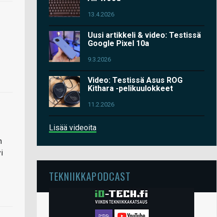
13.4.2026
Uusi artikkeli & video: Testissä
Google Pixel 10a
9.3.2026
Video: Testissä Asus ROG
Kithara -pelikuulokkeet
11.2.2026
Lisää videoita
n
i
TEKNIIKKAPODCAST