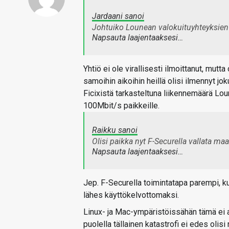
Jardaani sanoi
Johtuiko Lounean valokuituyhteyksien
Napsauta laajentaaksesi…
Yhtiö ei ole virallisesti ilmoittanut, mutta
samoihin aikoihin heillä olisi ilmennyt j
Ficixistä tarkasteltuna liikennemäärä Lo
100Mbit/s paikkeille.
Raikku sanoi
Olisi paikka nyt F-Securella vallata ma
Napsauta laajentaaksesi…
Jep. F-Securella toimintatapa parempi, k
lähes käyttökelvottomaksi.
Linux- ja Mac-ympäristöissähän tämä ei ai
puolella tällainen katastrofi ei edes olis