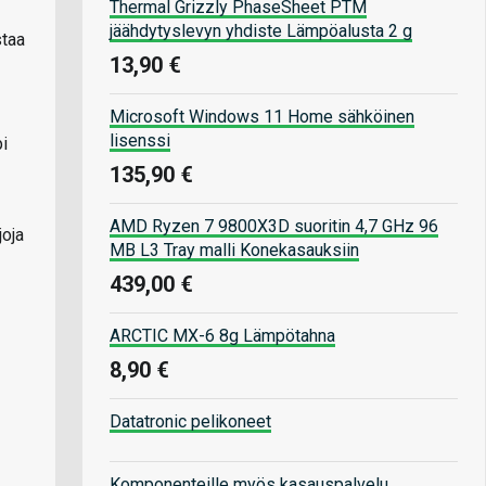
Thermal Grizzly PhaseSheet PTM
jäähdytyslevyn yhdiste Lämpöalusta 2 g
staa
13,90 €
Microsoft Windows 11 Home sähköinen
lisenssi
pi
135,90 €
AMD Ryzen 7 9800X3D suoritin 4,7 GHz 96
joja
MB L3 Tray malli Konekasauksiin
439,00 €
ARCTIC MX-6 8g Lämpötahna
8,90 €
Datatronic pelikoneet
Komponenteille myös kasauspalvelu