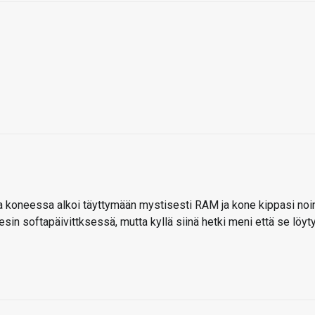
sa koneessa alkoi täyttymään mystisesti RAM ja kone kippasi noi
sin softapäivittksessä, mutta kyllä siinä hetki meni että se löyty