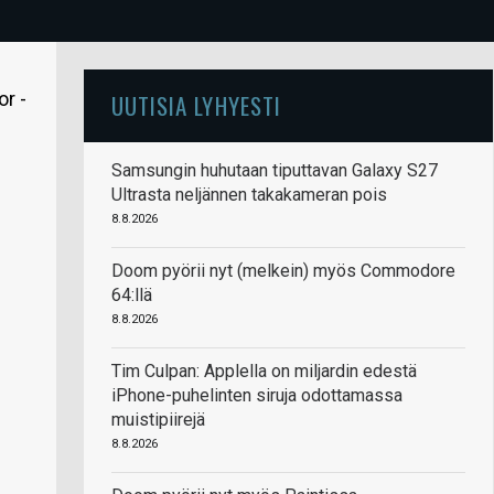
r -
UUTISIA LYHYESTI
Samsungin huhutaan tiputtavan Galaxy S27
Ultrasta neljännen takakameran pois
8.8.2026
Doom pyörii nyt (melkein) myös Commodore
64:llä
8.8.2026
Tim Culpan: Applella on miljardin edestä
iPhone-puhelinten siruja odottamassa
muistipiirejä
8.8.2026