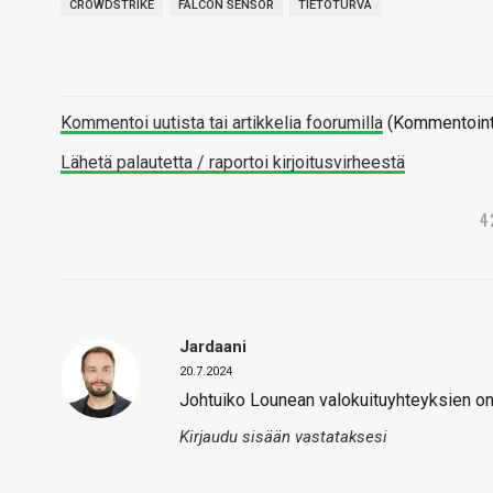
CROWDSTRIKE
FALCON SENSOR
TIETOTURVA
Kommentoi uutista tai artikkelia foorumilla
(Kommentointi 
Lähetä palautetta / raportoi kirjoitusvirheestä
4
Jardaani
20.7.2024
Johtuiko Lounean valokuituyhteyksien o
Kirjaudu sisään vastataksesi