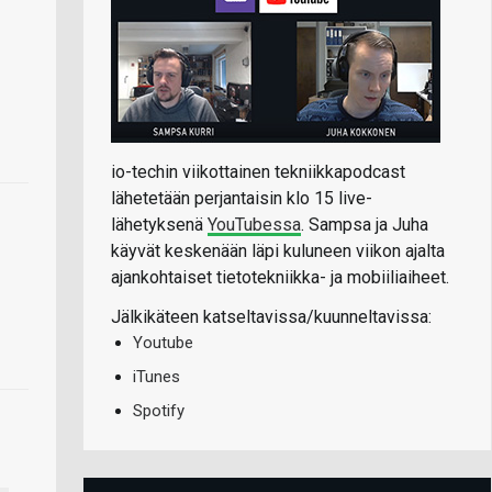
io-techin viikottainen tekniikkapodcast
lähetetään perjantaisin klo 15 live-
lähetyksenä
YouTubessa
. Sampsa ja Juha
käyvät keskenään läpi kuluneen viikon ajalta
ajankohtaiset tietotekniikka- ja mobiiliaiheet.
Jälkikäteen katseltavissa/kuunneltavissa:
Youtube
iTunes
Spotify