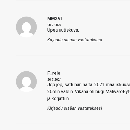
MMXVI
20.7.2024
Upea uutiskuva.
Kirjaudu sisään vastataksesi
F_rele
20.7.2024
Jep jep, sattuhan näitä. 2021 maaliskuu
20min välein. Vikana oli bugi MalwareByte
ja korjattiin.
Kirjaudu sisään vastataksesi