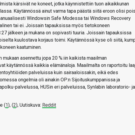
mista kärsivät ne koneet, jotka käynnistettiin tuon aikaikkunan
 pulassa. Käytännössä ainut varma tapa päästä siitä eroon olisi poi
 manuaalisesti Windowsin Safe Modessa tai Windows Recovery
aalinen tai ei. Joissain tapauksissa myös tietokoneen
:27 jälkeen ja mukana on sopivasti tuuria. Joissain tapauksissa
oiselta kuulostava korjaus toimi. Käytännössä kyse oli siitä, kum
tokoneen kaatuminen.
en mukaan asennettu jopa 20 %:iin kaikista maailman
vat käytännössä kaikkia elämänaloja. Maailmalta on raportoitu laa
entoyhtiöiden palveluissa kuin sairaaloissakin, eikä edes
messa ongelmia oli ainakin OP:n Sijoituskumppanissa ja
olku-palvelussa, HUSin eri palveluissa, Synlabin laboratorio- ja
e (
1
), (
2
), Uutiskuva:
Reddit