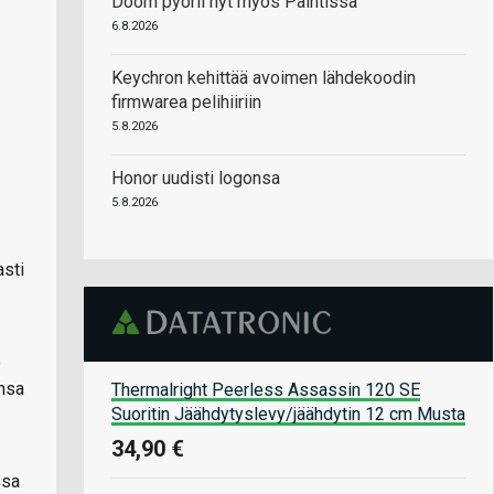
Doom pyörii nyt myös Paintissa
6.8.2026
Keychron kehittää avoimen lähdekoodin
firmwarea pelihiiriin
5.8.2026
Honor uudisti logonsa
5.8.2026
asti
e
ensa
Thermalright Peerless Assassin 120 SE
Suoritin Jäähdytyslevy/jäähdytin 12 cm Musta
34,90 €
ssa