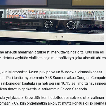
he aiheutti maailmanlaajuisesti merkittäviä häiriöitä lukuisilla eri
-tietoturvayhtiön viallinen ohjelmistopäivitys, joka aiheutti ahker
, kun Microsoftin Azure-pilvipalvelun Windows-virtuaalikoneet
lleen. Pari tuntia myöhemmin 9:48 Suomen aikaa Googlen Comput
aalikoneiden kaatuiluja ja heti perään 10:15 se ilmoitti havainne
iken tietoturvapakettia ja tarkemmin Falcon Sensoria.
ta yrityksistä. CrowdStriken tiedotteesta selviää, että viallinen
maan 7:09, kun ongelmatkin alkoivat, mutta korjaus oli jo olema