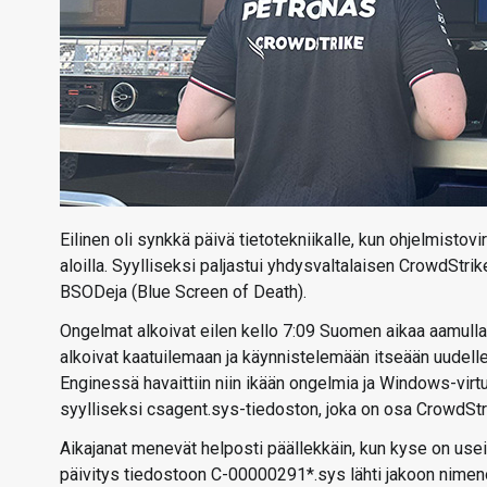
Eilinen oli synkkä päivä tietotekniikalle, kun ohjelmistovir
aloilla. Syylliseksi paljastui yhdysvaltalaisen CrowdStrike
BSODeja (Blue Screen of Death).
Ongelmat alkoivat eilen kello 7:09 Suomen aikaa aamulla
alkoivat kaatuilemaan ja käynnistelemään itseään uude
Enginessä havaittiin niin ikään ongelmia ja Windows-virtu
syylliseksi csagent.sys-tiedoston, joka on osa CrowdStr
Aikajanat menevät helposti päällekkäin, kun kyse on useis
päivitys tiedostoon C-00000291*.sys lähti jakoon nimeno