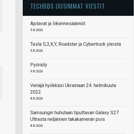
TECHBBS UUSIMMAT VIESTIT
Ajotavat ja liikennesäännöt
9.8.2026
Tesla S,3,X,Y, Roadster ja Cybertruck yleistä
9.8.2026
Pyöräily
9.8.2026
Venäjä hyökkäsi Ukrainaan 24. helmikuuta
2022
8.8.2026
Samsungin huhutaan tiputtavan Galaxy S27
Ultrasta neljännen takakameran pois
8.8.2026