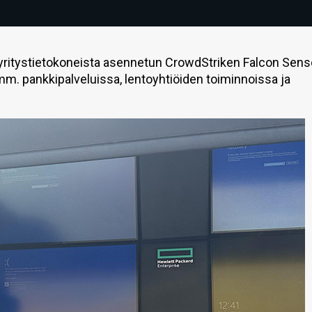
 yritystietokoneista asennetun CrowdStriken Falcon Senso
 mm. pankkipalveluissa, lentoyhtiöiden toiminnoissa ja