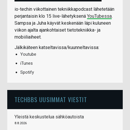
io-techin viikottainen tekniikkapodcast lähetetään
perjantaisin klo 15 live-lähetyksenä
YouTubessa
.
Sampsa ja Juha käyvät keskenään läpi kuluneen
viikon ajalta ajankohtaiset tietotekniikka- ja
mobiiliaiheet.
Jälkikäteen katseltavissa/kuunneltavissa:
Youtube
iTunes
Spotify
TECHBBS UUSIMMAT VIESTIT
Yleistä keskustelua sähköautoista
8.8.2026