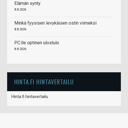
Elämän synty
8.8.2026
Minkä fyysisen levykäisen ostin viimeksi
8.8.2026
PC:lle optinen ulostulo
8.8.2026
HINTA.FI HINTAVERTAILU
Hinta.fi hintavertailu