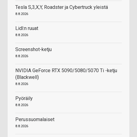
Tesla S,3,X,Y, Roadster ja Cybertruck yleistä
8.8.2026
Lidl:n ruuat
8.8.2026
Screenshot-ketju
8.8.2026
NVIDIA GeForce RTX 5090/5080/5070 Ti -ketju
(Blackwell)
8.8.2026
Pyöräily
8.8.2026
Perussuomalaiset
8.8.2026