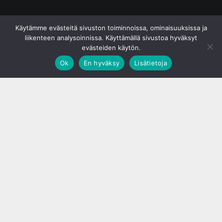
© S&J Media Oy
Käytämme evästeitä sivuston toiminnoissa, ominaisuuksissa ja
liikenteen analysoinnissa. Käyttämällä sivustoa hyväksyt
evästeiden käytön.
Ok
En hyväksy
Lisätietoja
;