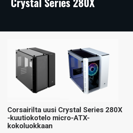
Crystal Series 280X
ARTIKKELIT
VIDEOT
TECHBBS
TIETOA
HINTA.FI
KAUPPA
VAIHDA TEEMA
Corsairilta uusi Crystal Series 280X
HAKU
-kuutiokotelo micro-ATX-
kokoluokkaan