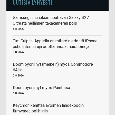
UUTISIA LYHYESTI
Samsungin huhutaan tiputtavan Galaxy S27
Ultrasta neljännen takakameran pois
8.8.2026
Tim Culpan: Applella on miljardin edestä iPhone-
puhelinten siruja odottamassa muistipiirejä
8.8.2026
Doom pyörii nyt (melkein) myös Commodore
64:llä
7.8.2026
Doom pyörii nyt myös Paintissa
6.8.2026
Keychron kehittää avoimen lähdekoodin
firmwarea pelihiiriin