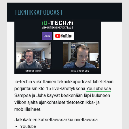
TEKNIIKKAPODCAST
io-techin viikottainen tekniikkapodcast lähetetään
perjantaisin klo 15 live-lähetyksenä
YouTubessa
.
Sampsa ja Juha käyvät keskenään läpi kuluneen
viikon ajalta ajankohtaiset tietotekniikka- ja
mobiiliaiheet.
Jälkikäteen katseltavissa/kuunneltavissa:
Youtube