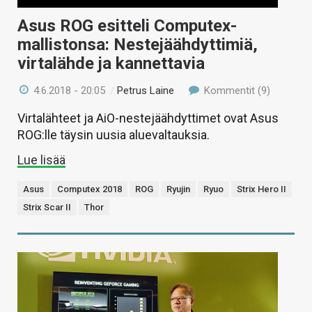
Asus ROG esitteli Computex-
mallistonsa: Nestejäähdyttimiä,
virtalähde ja kannettavia
4.6.2018 - 20:05
/
Petrus Laine
Kommentit (9)
Virtalähteet ja AiO-nestejäähdyttimet ovat Asus
ROG:lle täysin uusia aluevaltauksia.
Lue lisää
Asus
Computex 2018
ROG
Ryujin
Ryuo
Strix Hero II
Strix Scar II
Thor