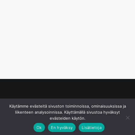
© S&J Media Oy
Käytämme evästeitä sivuston toiminnoissa, ominaisuuksissa ja
liikenteen analysoinnissa. Käyttämällä sivustoa hyväksyt
evästeiden käytön.
Ok
En hyväksy
Lisätietoja