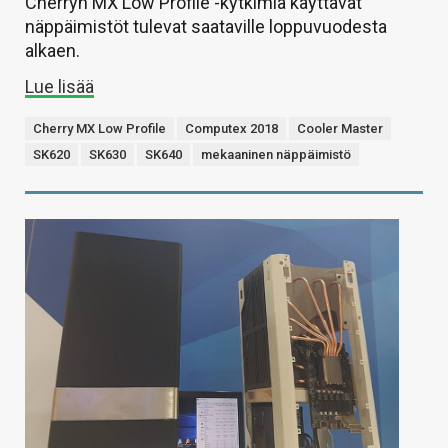
Cherryn MX Low Profile -kytkimiä käyttävät
näppäimistöt tulevat saataville loppuvuodesta
alkaen.
Lue lisää
Cherry MX Low Profile
Computex 2018
Cooler Master
SK620
SK630
SK640
mekaaninen näppäimistö