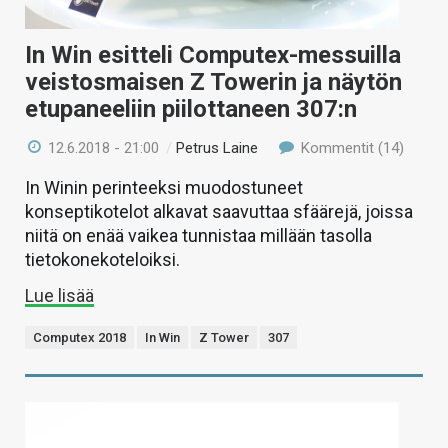
In Win esitteli Computex-messuilla
veistosmaisen Z Towerin ja näytön
etupaneeliin piilottaneen 307:n
12.6.2018 - 21:00
/
Petrus Laine
Kommentit (14)
In Winin perinteeksi muodostuneet
konseptikotelot alkavat saavuttaa sfäärejä, joissa
niitä on enää vaikea tunnistaa millään tasolla
tietokonekoteloiksi.
Lue lisää
Computex 2018
In Win
Z Tower
307