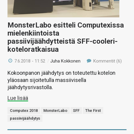
MonsterLabo esitteli Computexissa
mielenkiintoista
passiivijäähdytteistä SFF-cooleri-
koteloratkaisua
7.6.2018 - 11:52
/
Juha Kokkonen
Kommentit (6)
Kokoonpanon jäähdytys on toteutettu kotelon
yläosaan sijoitetulla massiivisella
jäähdytysrivastolla.
Lue lisää
Computex 2018
MonsterLabo
SFF
The First
passiivijäähdytys