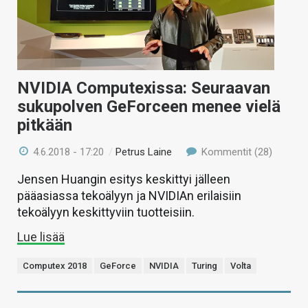
NVIDIA Computexissa: Seuraavan
sukupolven GeForceen menee vielä
pitkään
4.6.2018 - 17:20
/
Petrus Laine
Kommentit (28)
Jensen Huangin esitys keskittyi jälleen
pääasiassa tekoälyyn ja NVIDIAn erilaisiin
tekoälyyn keskittyviin tuotteisiin.
Lue lisää
Computex 2018
GeForce
NVIDIA
Turing
Volta