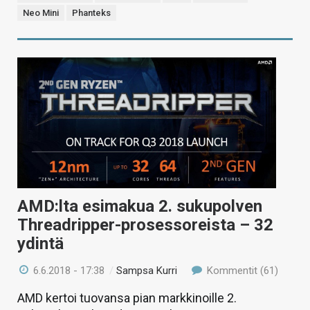
Neo Mini
Phanteks
AMD:lta esimakua 2. sukupolven
Threadripper-prosessoreista – 32
ydintä
6.6.2018 - 17:38
/
Sampsa Kurri
Kommentit (61)
AMD kertoi tuovansa pian markkinoille 2.