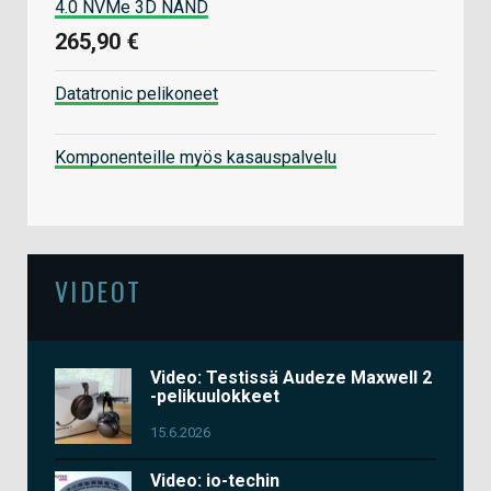
4.0 NVMe 3D NAND
265,90 €
Datatronic pelikoneet
Komponenteille myös kasauspalvelu
VIDEOT
Video: Testissä Audeze Maxwell 2
-pelikuulokkeet
15.6.2026
Video: io-techin