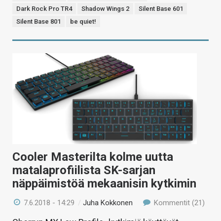
Dark Rock Pro TR4
Shadow Wings 2
Silent Base 601
Silent Base 801
be quiet!
Cooler Masterilta kolme uutta
matalaprofiilista SK-sarjan
näppäimistöä mekaanisin kytkimin
7.6.2018 - 14:29
/
Juha Kokkonen
Kommentit (21)