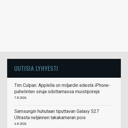
UUTISIA LYHYESTI
Tim Culpan: Applella on miljardin edestä iPhone-
puhelinten siruja odottamassa muistipiirejä
7.8.2026
Samsungin huhutaan tiputtavan Galaxy S27
Ultrasta neljännen takakameran pois
6.8.2026