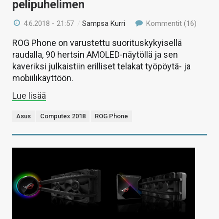
pelipuhelimen
4.6.2018 - 21:57
/
Sampsa Kurri
Kommentit (16)
ROG Phone on varustettu suorituskykyisellä
raudalla, 90 hertsin AMOLED-näytöllä ja sen
kaveriksi julkaistiin erilliset telakat työpöytä- ja
mobiilikäyttöön.
Lue lisää
Asus
Computex 2018
ROG Phone