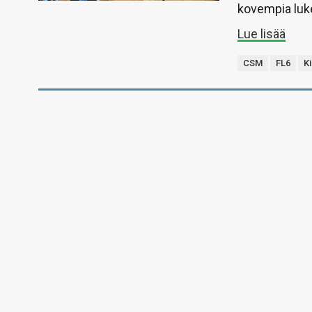
kovempia luk
Lue lisää
CSM
FL6
K