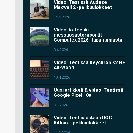
Video: Testissä Audeze
Maxwell 2 -pelikuulokkeet
15.6.2026
Video: io-techin
messuosastoraportit
Computex 2026 -tapahtumasta
3.6.2026
Video: Testissä Keychron K2 HE
All-Wood
13.4.2026
Uusi artikkeli & video: Testissä
Google Pixel 10a
9.3.2026
Video: Testissä Asus ROG
Kithara -pelikuulokkeet
11.2.2026