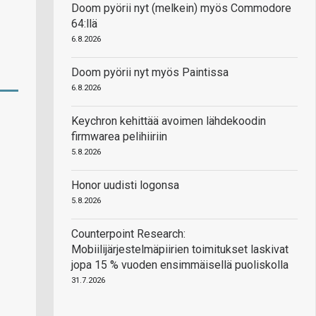
Doom pyörii nyt (melkein) myös Commodore
64:llä
6.8.2026
Doom pyörii nyt myös Paintissa
6.8.2026
Keychron kehittää avoimen lähdekoodin
firmwarea pelihiiriin
5.8.2026
Honor uudisti logonsa
5.8.2026
Counterpoint Research:
Mobiilijärjestelmäpiirien toimitukset laskivat
jopa 15 % vuoden ensimmäisellä puoliskolla
31.7.2026