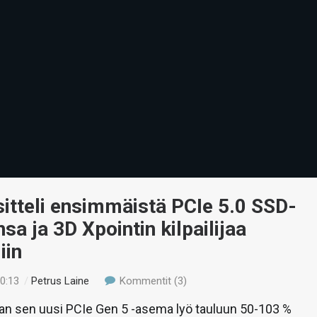
sitteli ensimmäistä PCIe 5.0 SSD-
a ja 3D Xpointin kilpailijaa
iin
00:13
/
Petrus Laine
Kommentit (3)
an sen uusi PCIe Gen 5 -asema lyö tauluun 50-103 %