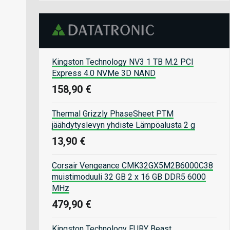
Kingston Technology NV3 1 TB M.2 PCI
Express 4.0 NVMe 3D NAND
158,90 €
Thermal Grizzly PhaseSheet PTM
jäähdytyslevyn yhdiste Lämpöalusta 2 g
13,90 €
Corsair Vengeance CMK32GX5M2B6000C38
muistimoduuli 32 GB 2 x 16 GB DDR5 6000
MHz
479,90 €
Kingston Technology FURY Beast