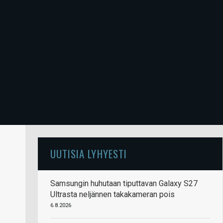
UUTISIA LYHYESTI
Samsungin huhutaan tiputtavan Galaxy S27
Ultrasta neljännen takakameran pois
6.8.2026