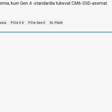
emia, kuin Gen 4 -standardia tukevat CM6-SSD-asemat.
ioxia
PCIe 5.0
PCIe Gen 5
XL-Flash