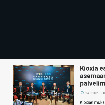
Kioxia e
asemaans
palvelim
24.9.2021 - 
Kioxian muka