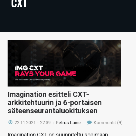
CXT
ARTIKKELIT
VIDEOT
TECHBBS
TIETOA
HINTA.FI
KAUPPA
VAIHDA TEEMA
Imagination esitteli CXT-
arkkitehtuurin ja 6-portaisen
säteenseurantaluokituksen
HAKU
22.11.2021 - 22:39
/
Petrus Laine
Kommentit (9)
Imagination CXT on suunniteltu sopimaan