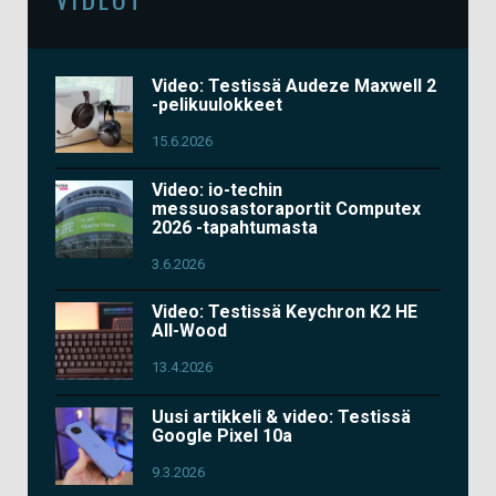
Video: Testissä Audeze Maxwell 2
-pelikuulokkeet
15.6.2026
Video: io-techin
messuosastoraportit Computex
2026 -tapahtumasta
3.6.2026
Video: Testissä Keychron K2 HE
All-Wood
13.4.2026
Uusi artikkeli & video: Testissä
Google Pixel 10a
9.3.2026