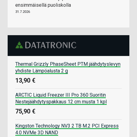
ensimmäisellä puoliskolla
31.7.2026
Thermal Grizzly PhaseSheet PTM jäähdytyslevyn
yhdiste Lämpöalusta 2 g
13,90 €
ARCTIC Liquid Freezer III Pro 360 Suoritin
Nestejäähdytyspakkaus 12 cm musta 1 kpl
75,90 €
Kingston Technology NV3 2 TB M.2 PCI Express
4.0 NVMe 3D NAND