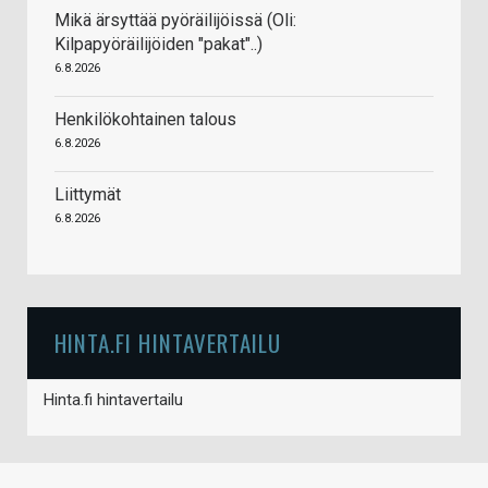
Mikä ärsyttää pyöräilijöissä (Oli:
Kilpapyöräilijöiden "pakat"..)
6.8.2026
Henkilökohtainen talous
6.8.2026
Liittymät
6.8.2026
HINTA.FI HINTAVERTAILU
Hinta.fi hintavertailu