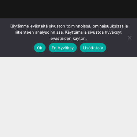
© S&J Media Oy
Käytämme evästeitä sivuston toiminnoissa, ominaisuuksissa ja
liikenteen analysoinnissa. Käyttämällä sivustoa hyväksyt
evästeiden käytön.
Ok
En hyväksy
Lisätietoja
;