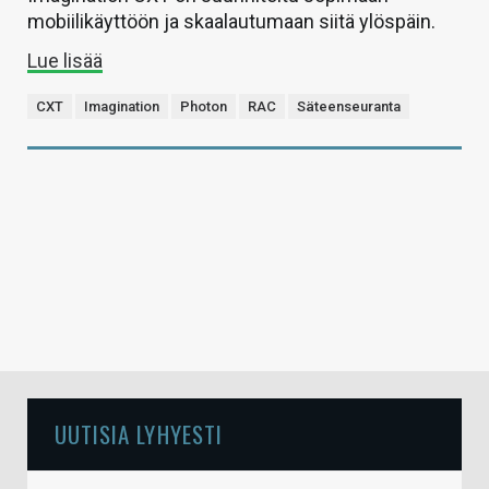
mobiilikäyttöön ja skaalautumaan siitä ylöspäin.
Lue lisää
CXT
Imagination
Photon
RAC
Säteenseuranta
UUTISIA LYHYESTI