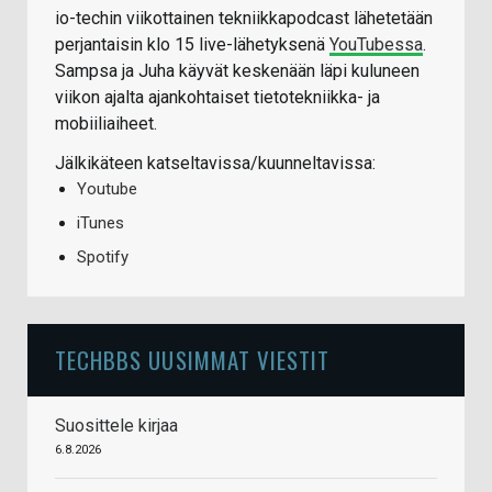
io-techin viikottainen tekniikkapodcast lähetetään
perjantaisin klo 15 live-lähetyksenä
YouTubessa
.
Sampsa ja Juha käyvät keskenään läpi kuluneen
viikon ajalta ajankohtaiset tietotekniikka- ja
mobiiliaiheet.
Jälkikäteen katseltavissa/kuunneltavissa:
Youtube
iTunes
Spotify
TECHBBS UUSIMMAT VIESTIT
Suosittele kirjaa
6.8.2026