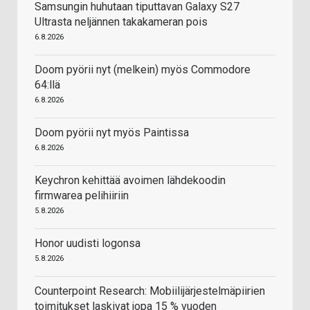
Samsungin huhutaan tiputtavan Galaxy S27
Ultrasta neljännen takakameran pois
6.8.2026
Doom pyörii nyt (melkein) myös Commodore
64:llä
6.8.2026
Doom pyörii nyt myös Paintissa
6.8.2026
Keychron kehittää avoimen lähdekoodin
firmwarea pelihiiriin
5.8.2026
Honor uudisti logonsa
5.8.2026
Counterpoint Research: Mobiilijärjestelmäpiirien
toimitukset laskivat jopa 15 % vuoden