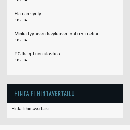
8.8.2026
Elämän synty
8.8.2026
Minkä fyysisen levykäisen ostin viimeksi
8.8.2026
PC:lle optinen ulostulo
8.8.2026
HINTA.FI HINTAVERTAILU
Hinta.fi hintavertailu