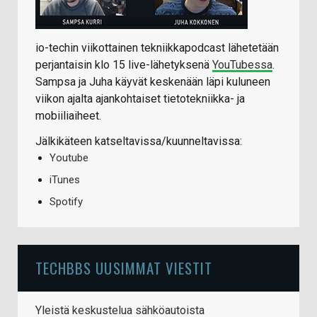
io-techin viikottainen tekniikkapodcast lähetetään
perjantaisin klo 15 live-lähetyksenä
YouTubessa
.
Sampsa ja Juha käyvät keskenään läpi kuluneen
viikon ajalta ajankohtaiset tietotekniikka- ja
mobiiliaiheet.
Jälkikäteen katseltavissa/kuunneltavissa:
Youtube
iTunes
Spotify
TECHBBS UUSIMMAT VIESTIT
Yleistä keskustelua sähköautoista