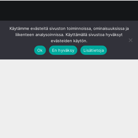
© S&J Media Oy
Käytämme evästeitä sivuston toiminnoissa, ominaisuuksissa ja
liikenteen analysoinnissa. Käyttämällä sivustoa hyväksyt
evästeiden käytön.
Ok
En hyväksy
Lisätietoja
;