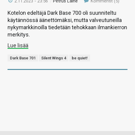
2.11.2023 - 23:56
/
Petrus Laine
Kommentit (5)
Kotelon edeltäjä Dark Base 700 oli suunniteltu
käytännössä äänettömäksi, mutta valveutuneilla
nykymarkkinoilla tiedetään tehokkaan ilmankierron
merkitys.
Lue lisää
Dark Base 701
Silent Wings 4
be quiet!