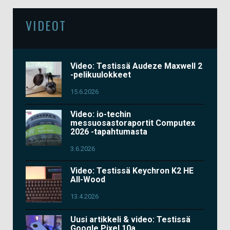
VIDEOT
Video: Testissä Audeze Maxwell 2
-pelikuulokkeet
15.6.2026
Video: io-techin
messuosastoraportit Computex
2026 -tapahtumasta
3.6.2026
Video: Testissä Keychron K2 HE
All-Wood
13.4.2026
Uusi artikkeli & video: Testissä
Google Pixel 10a