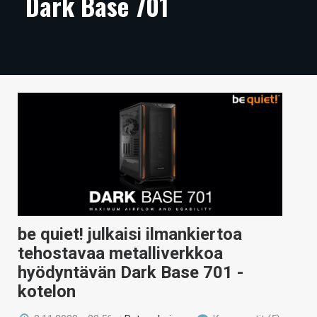
Dark Base 701
ARTIKKELIT
VIDEOT
TECHBBS
TIETOA
HINTA.FI
KAUPPA
VAIHDA TEEMA
be quiet! julkaisi ilmankiertoa
tehostavaa metalliverkkoa
HAKU
hyödyntävän Dark Base 701 -
kotelon