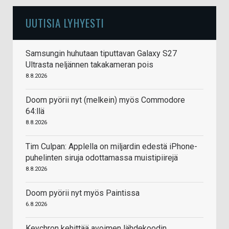
UUTISIA LYHYESTI
Samsungin huhutaan tiputtavan Galaxy S27
Ultrasta neljännen takakameran pois
8.8.2026
Doom pyörii nyt (melkein) myös Commodore
64:llä
8.8.2026
Tim Culpan: Applella on miljardin edestä iPhone-
puhelinten siruja odottamassa muistipiirejä
8.8.2026
Doom pyörii nyt myös Paintissa
6.8.2026
Keychron kehittää avoimen lähdekoodin