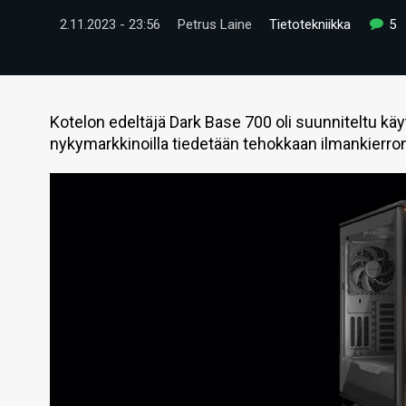
2.11.2023 - 23:56
Petrus Laine
Tietotekniikka
5
Kotelon edeltäjä Dark Base 700 oli suunniteltu kä
nykymarkkinoilla tiedetään tehokkaan ilmankierro