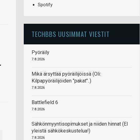
Spotify
TECHBBS UUSIMMAT VIESTIT
Pyöräily
7.8.2026
-
Mikä ärsyttää pyöräilijöissä (Oli:
Kilpapyöräilijöiden "pakat"..)
7.8.2026
Battlefield 6
7.8.2026
Sähkönmyyntisopimukset ja niiden hinnat (EI
yleistä sähkökeskustelua!)
7.8.2026