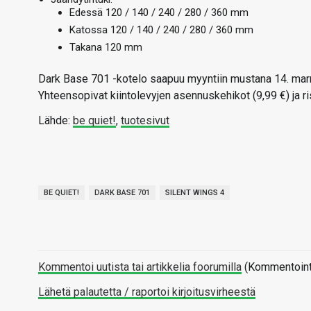
Edessä 120 / 140 / 240 / 280 / 360 mm
Katossa 120 / 140 / 240 / 280 / 360 mm
Takana 120 mm
Dark Base 701 -kotelo saapuu myyntiin mustana 14. marr
Yhteensopivat kiintolevyjen asennuskehikot (9,99 €) ja ri
Lähde:
be quiet!
,
tuotesivut
BE QUIET!
DARK BASE 701
SILENT WINGS 4
Kommentoi uutista tai artikkelia foorumilla
(Kommentointi 
Lähetä palautetta / raportoi kirjoitusvirheestä