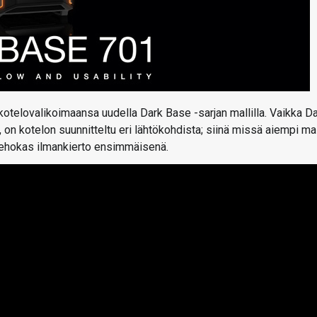
 kotelovalikoimaansa uudella Dark Base -sarjan mallilla. Vaikka D
 on kotelon suunnitteltu eri lähtökohdista; siinä missä aiempi mal
 tehokas ilmankierto ensimmäisenä.