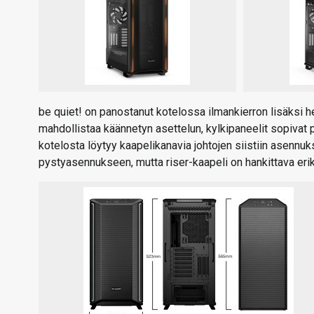
be quiet! on panostanut kotelossa ilmankierron lisäks
mahdollistaa käännetyn asettelun, kylkipaneelit sopivat 
kotelosta löytyy kaapelikanavia johtojen siistiin asenn
pystyasennukseen, mutta riser-kaapeli on hankittava eri