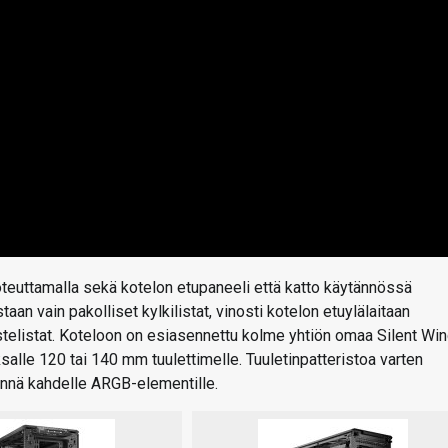
teuttamalla sekä kotelon etupaneeli että katto käytännössä
taan vain pakolliset kylkilistat, vinosti kotelon etuylälaitaan
istelistat. Koteloon on esiasennettu kolme yhtiön omaa Silent Wi
alle 120 tai 140 mm tuulettimelle. Tuuletinpatteristoa varten
ynnä kahdelle ARGB-elementille.