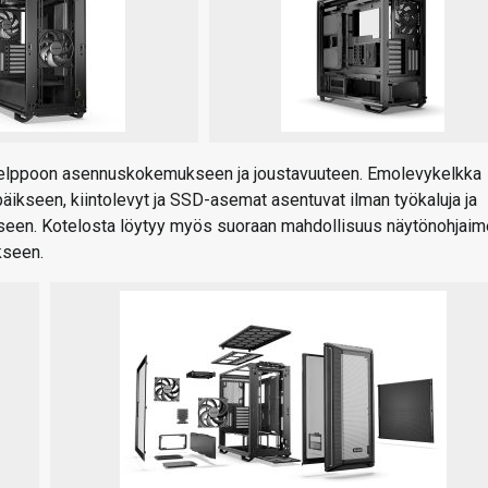
i helppoon asennuskokemukseen ja joustavuuteen. Emolevykelkka
päikseen, kiintolevyt ja SSD-asemat asentuvat ilman työkaluja ja
ukseen. Kotelosta löytyy myös suoraan mahdollisuus näytönohjai
kseen.