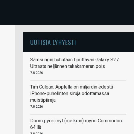
UUTISIA LYHYESTI
Samsungin huhutaan tiputtavan Galaxy S27
Ultrasta neljännen takakameran pois
7.8.2026
Tim Culpan: Applella on miljardin edestä
iPhone-puhelinten siruja odottamassa
muistipiirejä
7.8.2026
Doom pyörii nyt (melkein) myös Commodore
64:llä
7.8.2026