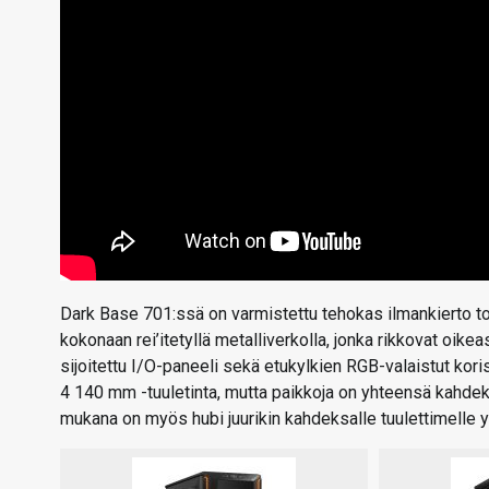
Dark Base 701:ssä on varmistettu tehokas ilmankierto to
kokonaan rei’itetyllä metalliverkolla, jonka rikkovat oikeas
sijoitettu I/O-paneeli sekä etukylkien RGB-valaistut kor
4 140 mm -tuuletinta, mutta paikkoja on yhteensä kahdeks
mukana on myös hubi juurikin kahdeksalle tuulettimelle 