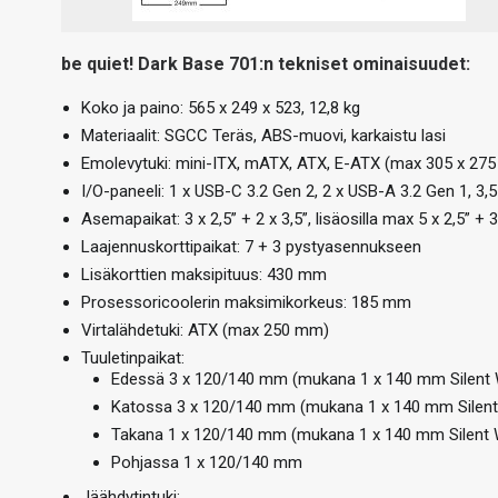
be quiet! Dark Base 701:n tekniset ominaisuudet:
Koko ja paino: 565 x 249 x 523, 12,8 kg
Materiaalit: SGCC Teräs, ABS-muovi, karkaistu lasi
Emolevytuki: mini-ITX, mATX, ATX, E-ATX (max 305 x 27
I/O-paneeli: 1 x USB-C 3.2 Gen 2, 2 x USB-A 3.2 Gen 1, 3,
Asemapaikat: 3 x 2,5” + 2 x 3,5”, lisäosilla max 5 x 2,5” + 3
Laajennuskorttipaikat: 7 + 3 pystyasennukseen
Lisäkorttien maksipituus: 430 mm
Prosessoricoolerin maksimikorkeus: 185 mm
Virtalähdetuki: ATX (max 250 mm)
Tuuletinpaikat:
Edessä 3 x 120/140 mm (mukana 1 x 140 mm Silent
Katossa 3 x 120/140 mm (mukana 1 x 140 mm Silen
Takana 1 x 120/140 mm (mukana 1 x 140 mm Silent
Pohjassa 1 x 120/140 mm
Jäähdytintuki: