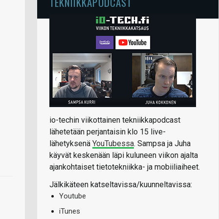
TEKNIIKKAPODCAST
io-techin viikottainen tekniikkapodcast
lähetetään perjantaisin klo 15 live-
lähetyksenä
YouTubessa
. Sampsa ja Juha
käyvät keskenään läpi kuluneen viikon ajalta
ajankohtaiset tietotekniikka- ja mobiiliaiheet.
Jälkikäteen katseltavissa/kuunneltavissa:
Youtube
iTunes