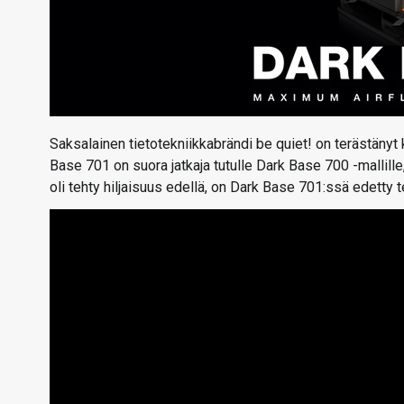
Saksalainen tietotekniikkabrändi be quiet! on terästänyt
Base 701 on suora jatkaja tutulle Dark Base 700 -mallille,
oli tehty hiljaisuus edellä, on Dark Base 701:ssä edetty