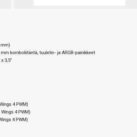
5 mm)
5 mm komboliitäntä, tuuletin- ja ARGB-painikkeet
 x 3,5”
 Wings 4 PWM)
t Wings 4 PWM)
 Wings 4 PWM)