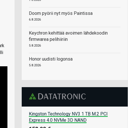
Doom pyörii nyt myös Paintissa
6.8.2026
Keychron kehittää avoimen lähdekoodin
firmwarea pelihiiriin
ark
5.8.2026
li
Honor uudisti logonsa
5.8.2026
Kingston Technology NV3 1 TB M.2 PCI
Express 4.0 NVMe 3D NAND