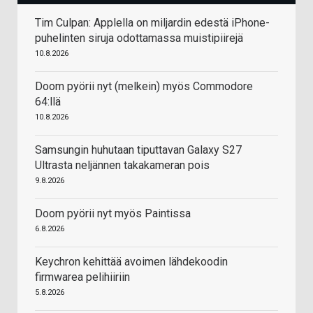
Tim Culpan: Applella on miljardin edestä iPhone-
puhelinten siruja odottamassa muistipiirejä
10.8.2026
Doom pyörii nyt (melkein) myös Commodore
64:llä
10.8.2026
Samsungin huhutaan tiputtavan Galaxy S27
Ultrasta neljännen takakameran pois
9.8.2026
Doom pyörii nyt myös Paintissa
6.8.2026
Keychron kehittää avoimen lähdekoodin
firmwarea pelihiiriin
5.8.2026