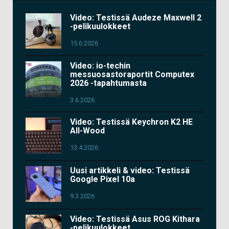
Video: Testissä Audeze Maxwell 2
-pelikuulokkeet
15.6.2026
Video: io-techin
messuosastoraportit Computex
2026 -tapahtumasta
3.6.2026
Video: Testissä Keychron K2 HE
All-Wood
13.4.2026
Uusi artikkeli & video: Testissä
Google Pixel 10a
9.3.2026
Video: Testissä Asus ROG Kithara
-pelikuulokkeet