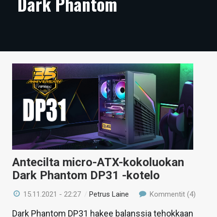
Dark Phantom
ARTIKKELIT
VIDEOT
TECHBBS
TIETOA
HINTA.FI
KAUPPA
VAIHDA TEEMA
Antecilta micro-ATX-kokoluokan
Dark Phantom DP31 -kotelo
HAKU
15.11.2021 - 22:27
/
Petrus Laine
Kommentit (4)
Dark Phantom DP31 hakee balanssia tehokkaan