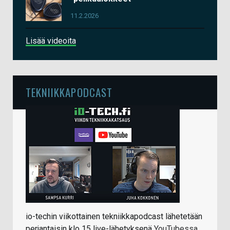
11.2.2026
Lisää videoita
TEKNIIKKAPODCAST
io-techin viikottainen tekniikkapodcast lähetetään
perjantaisin klo 15 live-lähetyksenä
YouTubessa
.