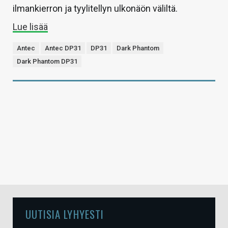
ilmankierron ja tyylitellyn ulkonäön väliltä.
Lue lisää
Antec
Antec DP31
DP31
Dark Phantom
Dark Phantom DP31
UUTISIA LYHYESTI