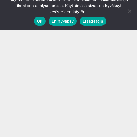
liikenteen analysoinnissa. Käyttämällä sivustoa hyväksyt
evästeiden käytön.
Ok
En hyväksy
Lisätietoja
;