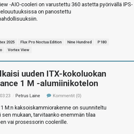
iew -AIO-cooleri on varustettu 360 astetta pyörivällä IPS-
otelouutuuksissa on panostettu
ahdollisuuksiin.
ex 2025
Flux Pro Noctua Edition
Nine Hundred
P180
xo
Vortex View
lkaisi uuden ITX-kokoluokan
ance 1 M -alumiinikotelon
 03:23
/
Petrus Laine
Kommentit (0)
1 M:n kaksoiskammiorakenne on suunniteltu
i sen mukaan, tarvitaanko enemmän tilaa
n vai prosessorin coolerille.