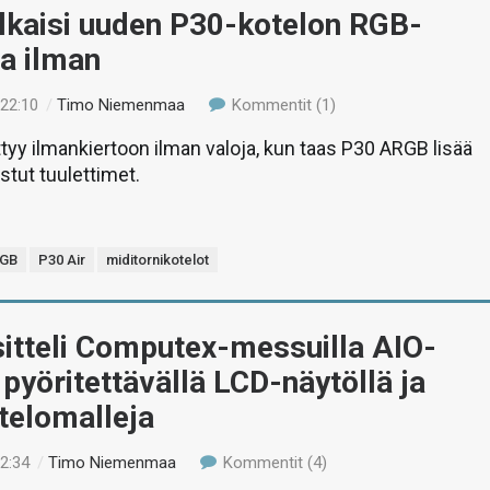
lkaisi uuden P30-kotelon RGB-
ja ilman
 22:10
/
Timo Niemenmaa
Kommentit (1)
ttyy ilmankiertoon ilman valoja, kun taas P30 ARGB lisää
istut tuulettimet.
RGB
P30 Air
miditornikotelot
itteli Computex-messuilla AIO-
 pyöritettävällä LCD-näytöllä ja
telomalleja
12:34
/
Timo Niemenmaa
Kommentit (4)