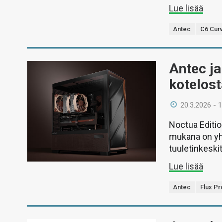
Lue lisää
Antec
C6 Curv
Antec ja
kotelost
20.3.2026 - 
Noctua Editio
mukana on yh
tuuletinkeskit
Lue lisää
Antec
Flux Pr