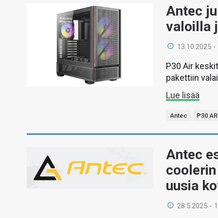
Antec ju
valoilla 
13.10.2025 -
P30 Air keski
pakettiin vala
Lue lisää
Antec
P30 A
Antec es
coolerin
uusia ko
28.5.2025 - 