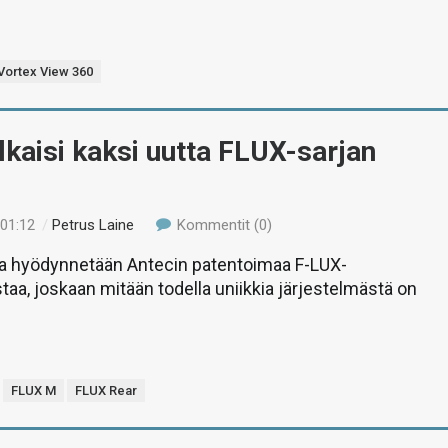
Vortex View 360
lkaisi kaksi uutta FLUX-sarjan
 01:12
/
Petrus Laine
Kommentit (0)
a hyödynnetään Antecin patentoimaa F-LUX-
taa, joskaan mitään todella uniikkia järjestelmästä on
FLUX M
FLUX Rear