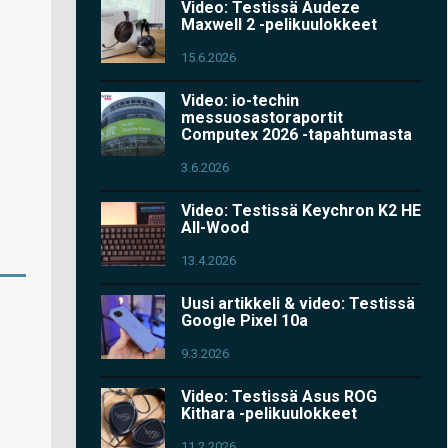
Video: Testissä Audeze
Maxwell 2 -pelikuulokkeet
15.6.2026
Video: io-techin
messuosastoraportit
Computex 2026 -tapahtumasta
3.6.2026
Video: Testissä Keychron K2 HE
All-Wood
13.4.2026
Uusi artikkeli & video: Testissä
Google Pixel 10a
9.3.2026
Video: Testissä Asus ROG
Kithara -pelikuulokkeet
11.2.2026