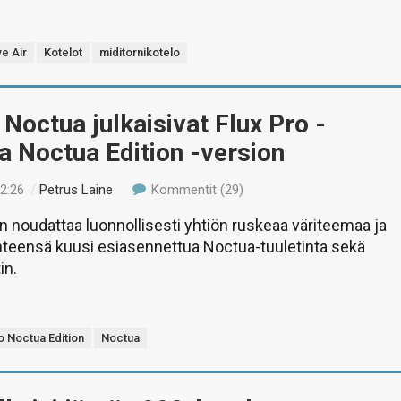
e Air
Kotelot
miditornikotelo
 Noctua julkaisivat Flux Pro -
a Noctua Edition -version
12:26
/
Petrus Laine
Kommentit (29)
n noudattaa luonnollisesti yhtiön ruskeaa väriteemaa ja
teensä kuusi esiasennettua Noctua-tuuletinta sekä
in.
o Noctua Edition
Noctua