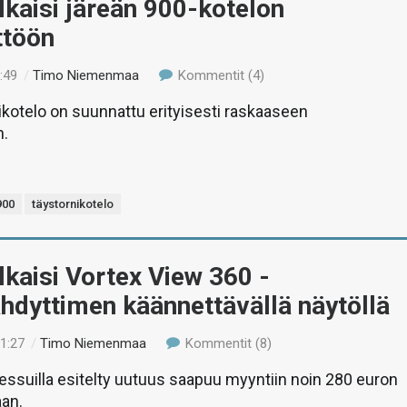
lkaisi järeän 900-kotelon
ttöön
:49
/
Timo Niemenmaa
Kommentit (4)
ikotelo on suunnattu erityisesti raskaaseen
n.
900
täystornikotelo
lkaisi Vortex View 360 -
hdyttimen käännettävällä näytöllä
11:27
/
Timo Niemenmaa
Kommentit (8)
suilla esitelty uutuus saapuu myyntiin noin 280 euron
aan.