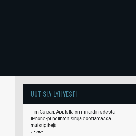
UUTISIA LYHYESTI
Tim Culpan: Applella on miljardin edestä
iPhone-puhelinten siruja odottamassa
muistipiirejä
7.8.2026