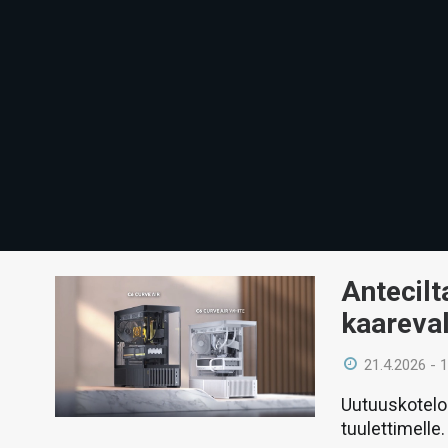
Antecilt
kaareval
21.4.2026 - 
Uutuuskoteloss
tuulettimelle.