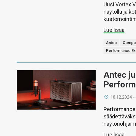
Uusi Vortex V
näytöllä ja k
kustomointim
Lue lisää
Antec
Comput
Performance E
Antec ju
Perform
18.12.2024 -
Performance 
säädettäväks
näytönohjaime
Lue lisää