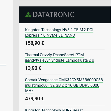
Kingston Technology NV3 1 TB M.2 PCI
Express 4.0 NVMe 3D NAND
158,90 €
Thermal Grizzly PhaseSheet PTM
jäähdytyslevyn yhdiste Lämpöalusta 2 g
13,90 €
Corsair Vengeance CMK32GX5M2B6000C38
muistimoduuli 32 GB 2 x 16 GB DDR5 6000
MHz
479,90 €
Kingston Technology FURY Beast