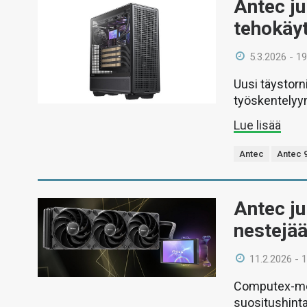
Antec ju
tehokäy
5.3.2026 - 19
Uusi täystorn
työskentelyy
Lue lisää
Antec
Antec 
Antec ju
nestejää
11.2.2026 - 
Computex-mes
suositushint