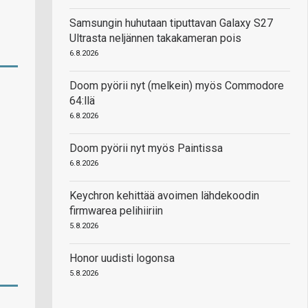
Samsungin huhutaan tiputtavan Galaxy S27
Ultrasta neljännen takakameran pois
6.8.2026
Doom pyörii nyt (melkein) myös Commodore
64:llä
6.8.2026
Doom pyörii nyt myös Paintissa
6.8.2026
Keychron kehittää avoimen lähdekoodin
firmwarea pelihiiriin
5.8.2026
Honor uudisti logonsa
5.8.2026