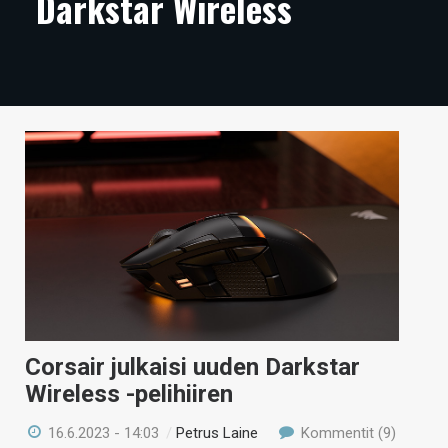
Darkstar Wireless
ARTIKKELIT
VIDEOT
TECHBBS
TIETOA
HINTA.FI
KAUPPA
VAIHDA TEEMA
Corsair julkaisi uuden Darkstar
HAKU
Wireless -pelihiiren
16.6.2023 - 14:03
/
Petrus Laine
Kommentit (9)