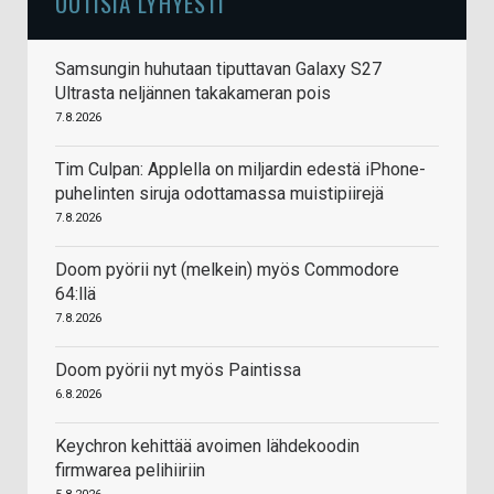
UUTISIA LYHYESTI
Samsungin huhutaan tiputtavan Galaxy S27
Ultrasta neljännen takakameran pois
7.8.2026
Tim Culpan: Applella on miljardin edestä iPhone-
puhelinten siruja odottamassa muistipiirejä
7.8.2026
Doom pyörii nyt (melkein) myös Commodore
64:llä
7.8.2026
Doom pyörii nyt myös Paintissa
6.8.2026
Keychron kehittää avoimen lähdekoodin
firmwarea pelihiiriin