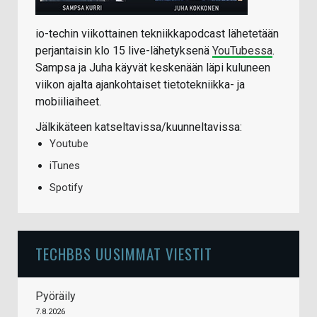
io-techin viikottainen tekniikkapodcast lähetetään
perjantaisin klo 15 live-lähetyksenä
YouTubessa
.
Sampsa ja Juha käyvät keskenään läpi kuluneen
viikon ajalta ajankohtaiset tietotekniikka- ja
mobiiliaiheet.
Jälkikäteen katseltavissa/kuunneltavissa:
Youtube
iTunes
Spotify
TECHBBS UUSIMMAT VIESTIT
Pyöräily
7.8.2026