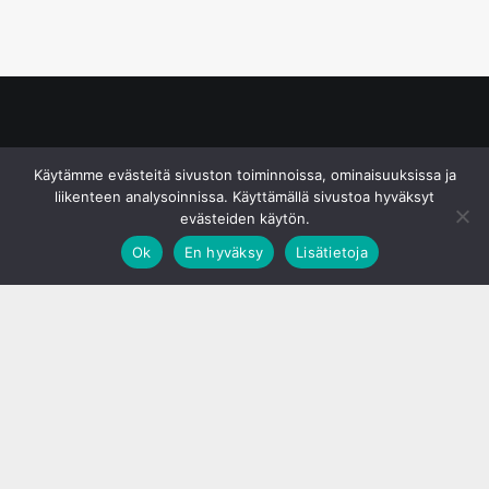
© S&J Media Oy
Käytämme evästeitä sivuston toiminnoissa, ominaisuuksissa ja
liikenteen analysoinnissa. Käyttämällä sivustoa hyväksyt
evästeiden käytön.
Ok
En hyväksy
Lisätietoja
;