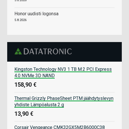
5.8.2026
Honor uudisti logonsa
5.8.2026
Kingston Technology NV3 1 TB M.2 PCI Express
4.0 NVMe 3D NAND
158,90 €
Thermal Grizzly PhaseSheet PTM jäähdytyslevyn
yhdiste Lämpöalusta 2 g
13,90 €
Corsair Vengeance CMK32GX5M2B6000C38