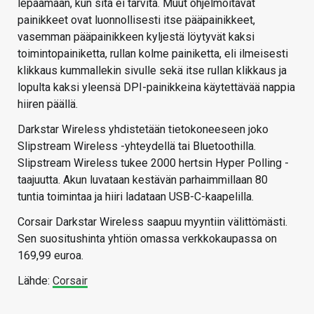
lepäämään, kun sitä ei tarvita. Muut ohjelmoitavat
painikkeet ovat luonnollisesti itse pääpainikkeet,
vasemman pääpainikkeen kyljestä löytyvät kaksi
toimintopainiketta, rullan kolme painiketta, eli ilmeisesti
klikkaus kummallekin sivulle sekä itse rullan klikkaus ja
lopulta kaksi yleensä DPI-painikkeina käytettävää nappia
hiiren päällä.
Darkstar Wireless yhdistetään tietokoneeseen joko
Slipstream Wireless -yhteydellä tai Bluetoothilla.
Slipstream Wireless tukee 2000 hertsin Hyper Polling -
taajuutta. Akun luvataan kestävän parhaimmillaan 80
tuntia toimintaa ja hiiri ladataan USB-C-kaapelilla.
Corsair Darkstar Wireless saapuu myyntiin välittömästi.
Sen suositushinta yhtiön omassa verkkokaupassa on
169,99 euroa.
Lähde:
Corsair