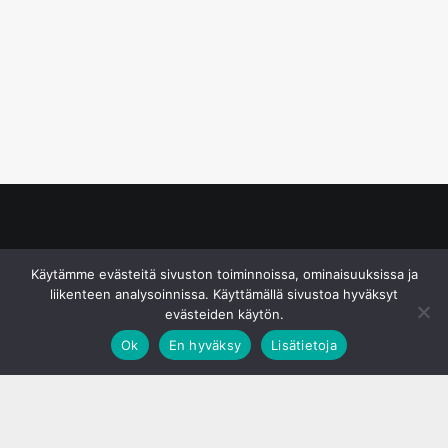
© S&J Media Oy
Käytämme evästeitä sivuston toiminnoissa, ominaisuuksissa ja
liikenteen analysoinnissa. Käyttämällä sivustoa hyväksyt
evästeiden käytön.
Ok
En hyväksy
Lisätietoja
;