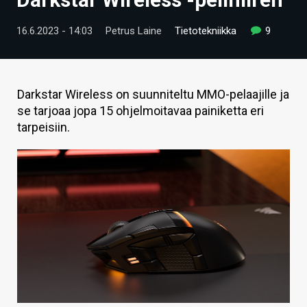
ARTIKKELIT
16.6.2023 - 14:03
Petrus Laine
Tietotekniikka
9
VIDEOT
TECHBBS
Darkstar Wireless on suunniteltu MMO-pelaajille ja
TIETOA
se tarjoaa jopa 15 ohjelmoitavaa painiketta eri
tarpeisiin.
HINTA.FI
KAUPPA
VAIHDA TEEMA
HAKU