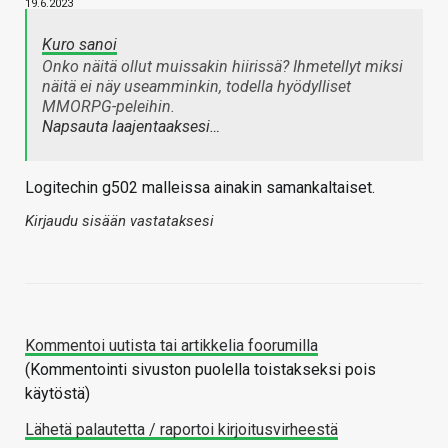
19.6.2023
Kuro sanoi
Onko näitä ollut muissakin hiirissä? Ihmetellyt miksi
näitä ei näy useamminkin, todella hyödylliset
MMORPG-peleihin.
Napsauta laajentaaksesi…
Logitechin g502 malleissa ainakin samankaltaiset.
Kirjaudu sisään vastataksesi
Kommentoi uutista tai artikkelia foorumilla
(Kommentointi sivuston puolella toistakseksi pois
käytöstä)
Lähetä palautetta / raportoi kirjoitusvirheestä