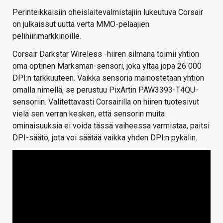
Perinteikkäisiin oheislaitevalmistajiin lukeutuva Corsair
on julkaissut uutta verta MMO-pelaajien
pelihiirimarkkinoille.
Corsair Darkstar Wireless -hiiren silmänä toimii yhtiön
oma optinen Marksman-sensori, joka yltää jopa 26 000
DPI:n tarkkuuteen. Vaikka sensoria mainostetaan yhtiön
omalla nimellä, se perustuu PixArtin PAW3393-T4QU-
sensoriin. Valitettavasti Corsairilla on hiiren tuotesivut
vielä sen verran kesken, että sensorin muita
ominaisuuksia ei voida tässä vaiheessa varmistaa, paitsi
DPI-säätö, jota voi säätää vaikka yhden DPI:n pykälin.