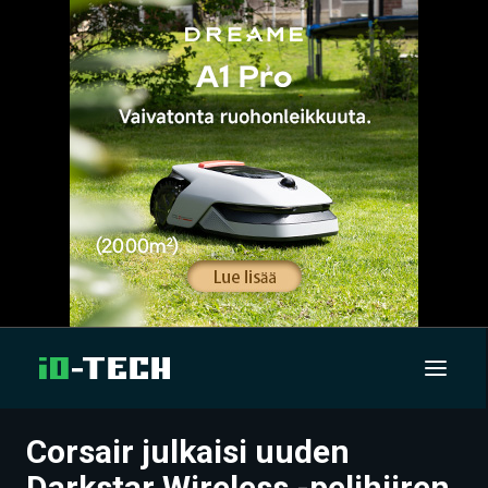
Corsair julkaisi uuden
UUTISET
Darkstar Wireless -pelihiiren