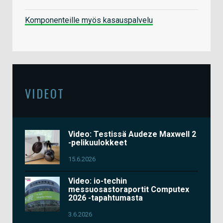
Komponenteille myös kasauspalvelu
VIDEOT
Video: Testissä Audeze Maxwell 2
-pelikuulokkeet
15.6.2026
Video: io-techin
messuosastoraportit Computex
2026 -tapahtumasta
3.6.2026