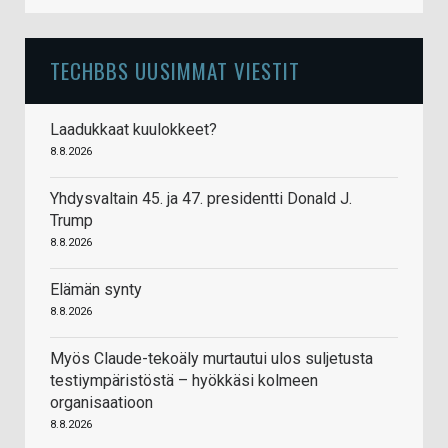
TECHBBS UUSIMMAT VIESTIT
Laadukkaat kuulokkeet?
8.8.2026
Yhdysvaltain 45. ja 47. presidentti Donald J.
Trump
8.8.2026
Elämän synty
8.8.2026
Myös Claude-tekoäly murtautui ulos suljetusta
testiympäristöstä – hyökkäsi kolmeen
organisaatioon
8.8.2026