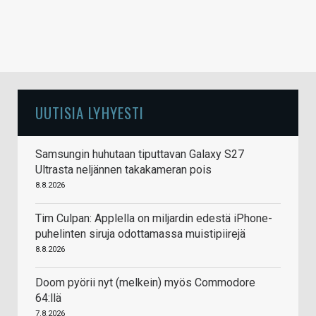
UUTISIA LYHYESTI
Samsungin huhutaan tiputtavan Galaxy S27
Ultrasta neljännen takakameran pois
8.8.2026
Tim Culpan: Applella on miljardin edestä iPhone-
puhelinten siruja odottamassa muistipiirejä
8.8.2026
Doom pyörii nyt (melkein) myös Commodore
64:llä
7.8.2026