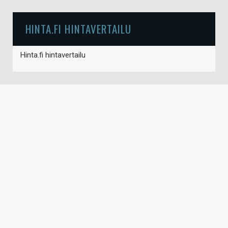
HINTA.FI HINTAVERTAILU
Hinta.fi hintavertailu