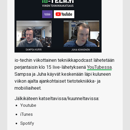
io-techin viikottainen tekniikkapodcast lähetetään
perjantaisin klo 15 live-lähetyksenä
YouTubessa
.
Sampsa ja Juha käyvät keskenään läpi kuluneen
viikon ajalta ajankohtaiset tietotekniikka- ja
mobiiliaiheet.
Jälkikäteen katseltavissa/kuunneltavissa:
Youtube
iTunes
Spotify