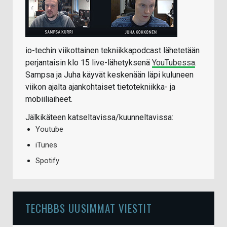
io-techin viikottainen tekniikkapodcast lähetetään
perjantaisin klo 15 live-lähetyksenä
YouTubessa
.
Sampsa ja Juha käyvät keskenään läpi kuluneen
viikon ajalta ajankohtaiset tietotekniikka- ja
mobiiliaiheet.
Jälkikäteen katseltavissa/kuunneltavissa:
Youtube
iTunes
Spotify
TECHBBS UUSIMMAT VIESTIT