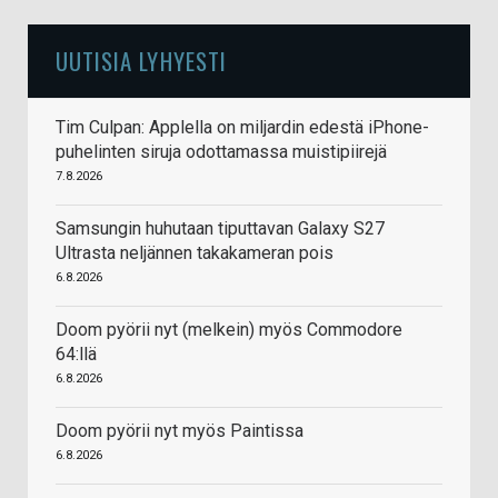
UUTISIA LYHYESTI
Tim Culpan: Applella on miljardin edestä iPhone-
puhelinten siruja odottamassa muistipiirejä
7.8.2026
Samsungin huhutaan tiputtavan Galaxy S27
Ultrasta neljännen takakameran pois
6.8.2026
Doom pyörii nyt (melkein) myös Commodore
64:llä
6.8.2026
Doom pyörii nyt myös Paintissa
6.8.2026