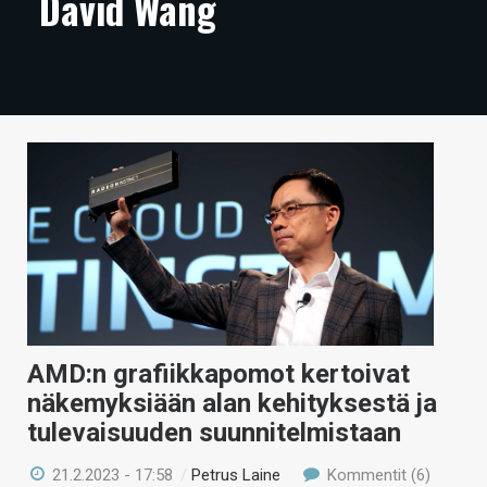
David Wang
ARTIKKELIT
VIDEOT
TECHBBS
TIETOA
HINTA.FI
KAUPPA
VAIHDA TEEMA
AMD:n grafiikkapomot kertoivat
näkemyksiään alan kehityksestä ja
HAKU
tulevaisuuden suunnitelmistaan
21.2.2023 - 17:58
/
Petrus Laine
Kommentit (6)