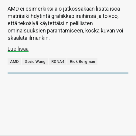
AMD ei esimerkiksi aio jatkossakaan lisätä isoa
matriisikiihdytintä grafiikkapiireihinsä ja toivoo,
että tekoälyä käytettäisiin pelillisten
ominaisuuksien parantamiseen, koska kuvan voi
skaalata ilmankin.
Lue lisää
AMD
David Wang
RDNA4
Rick Bergman