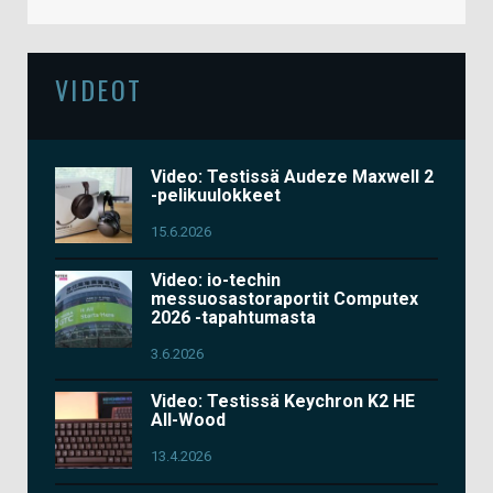
VIDEOT
Video: Testissä Audeze Maxwell 2
-pelikuulokkeet
15.6.2026
Video: io-techin
messuosastoraportit Computex
2026 -tapahtumasta
3.6.2026
Video: Testissä Keychron K2 HE
All-Wood
13.4.2026