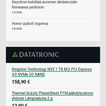
Keychron kehittää avoimen lähdekoodin
firmwarea pelihiiriin
5.8.2026
Honor uudisti logonsa
5.8.2026
Kingston Technology NV3 1 TB M.2 PCI Express
4.0 NVMe 3D NAND
158,90 €
Thermal Grizzly PhaseSheet PTM jäähdytyslevyn
yhdiste Lämpöalusta 2 g
13,90 €