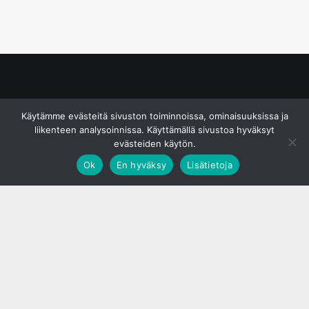
© S&J Media Oy
Käytämme evästeitä sivuston toiminnoissa, ominaisuuksissa ja
liikenteen analysoinnissa. Käyttämällä sivustoa hyväksyt
evästeiden käytön.
Ok
En hyväksy
Lisätietoja
;