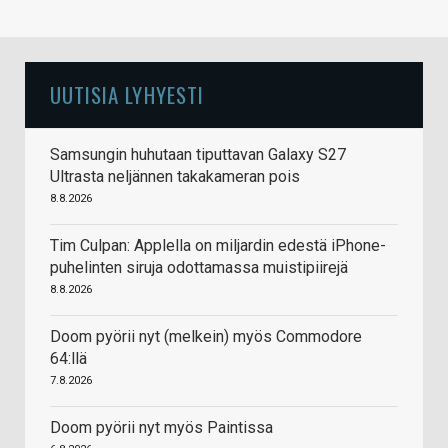
UUTISIA LYHYESTI
Samsungin huhutaan tiputtavan Galaxy S27
Ultrasta neljännen takakameran pois
8.8.2026
Tim Culpan: Applella on miljardin edestä iPhone-
puhelinten siruja odottamassa muistipiirejä
8.8.2026
Doom pyörii nyt (melkein) myös Commodore
64:llä
7.8.2026
Doom pyörii nyt myös Paintissa