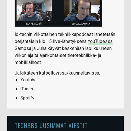
io-techin viikottainen tekniikkapodcast lähetetään
perjantaisin klo 15 live-lähetyksenä
YouTubessa
.
Sampsa ja Juha käyvät keskenään läpi kuluneen
viikon ajalta ajankohtaiset tietotekniikka- ja
mobiiliaiheet.
Jälkikäteen katseltavissa/kuunneltavissa:
Youtube
iTunes
Spotify
TECHBBS UUSIMMAT VIESTIT