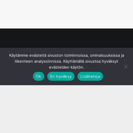
© S&J Media Oy
Käytämme evästeitä sivuston toiminnoissa, ominaisuuksissa ja
liikenteen analysoinnissa. Käyttämällä sivustoa hyväksyt
evästeiden käytön.
Ok
En hyväksy
Lisätietoja
;