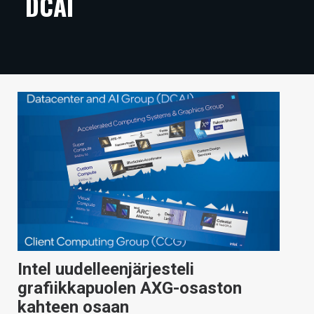
DCAI
ARTIKKELIT
VIDEOT
TECHBBS
TIETOA
HINTA.FI
KAUPPA
VAIHDA TEEMA
HAKU
Intel uudelleenjärjesteli
grafiikkapuolen AXG-osaston
kahteen osaan