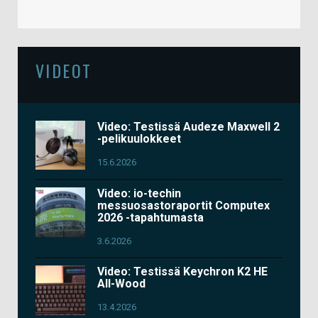
VIDEOT
Video: Testissä Audeze Maxwell 2
-pelikuulokkeet
15.6.2026
Video: io-techin
messuosastoraportit Computex
2026 -tapahtumasta
3.6.2026
Video: Testissä Keychron K2 HE
All-Wood
13.4.2026