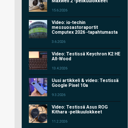
Maxwell 2 -pelikuulokkeet
15.6.2026
Video: io-techin
messuosastoraportit
Computex 2026 -tapahtumasta
3.6.2026
Video: Testissä Keychron K2 HE
All-Wood
13.4.2026
Uusi artikkeli & video: Testissä
Google Pixel 10a
9.3.2026
Video: Testissä Asus ROG
Kithara -pelikuulokkeet
11.2.2026