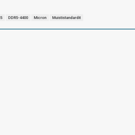
5
DDR5-4400
Micron
Muististandardit