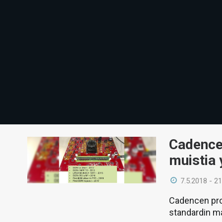
Cadence
muistia 
7.5.2018 - 21
Cadencen pro
standardin m