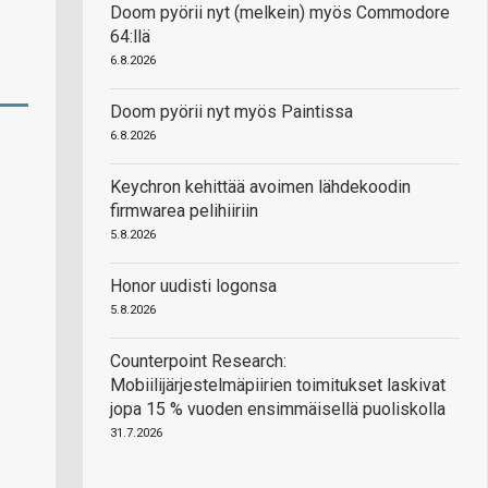
Doom pyörii nyt (melkein) myös Commodore
64:llä
6.8.2026
Doom pyörii nyt myös Paintissa
6.8.2026
Keychron kehittää avoimen lähdekoodin
firmwarea pelihiiriin
5.8.2026
Honor uudisti logonsa
5.8.2026
Counterpoint Research:
Mobiilijärjestelmäpiirien toimitukset laskivat
jopa 15 % vuoden ensimmäisellä puoliskolla
31.7.2026