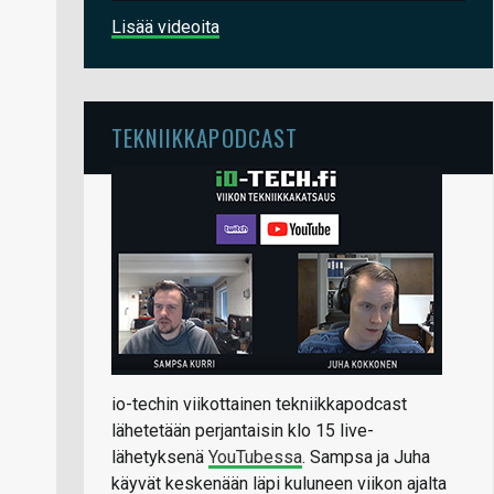
Lisää videoita
TEKNIIKKAPODCAST
io-techin viikottainen tekniikkapodcast
lähetetään perjantaisin klo 15 live-
lähetyksenä
YouTubessa
. Sampsa ja Juha
käyvät keskenään läpi kuluneen viikon ajalta