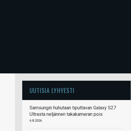
UUTISIA LYHYESTI
Samsungin huhutaan tiputtavan Galaxy S27
Ultrasta neljännen takakameran pois
6.8.2026