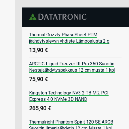
Thermal Grizzly PhaseSheet PTM
jäähdytyslevyn yhdiste Lämpöalusta 2 g
13,90 €
ARCTIC Liquid Freezer III Pro 360 Suoritin
Nestejäähdytyspakkaus 12 cm musta 1 kpl
75,90 €
Kingston Technology NV3 2 TB M.2 PCI
Express 4.0 NVMe 3D NAND
265,90 €
Thermalright Phantom Spirit 120 SE ARGB
Suoritin Ilmanjäähdytin 12 cm Musta 1 kpl