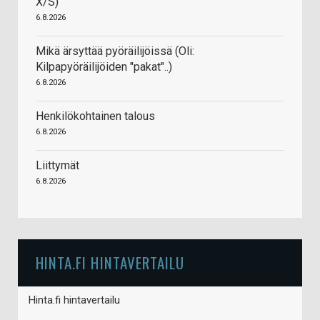
X/S)
6.8.2026
Mikä ärsyttää pyöräilijöissä (Oli:
Kilpapyöräilijöiden "pakat"..)
6.8.2026
Henkilökohtainen talous
6.8.2026
Liittymät
6.8.2026
HINTA.FI HINTAVERTAILU
Hinta.fi hintavertailu