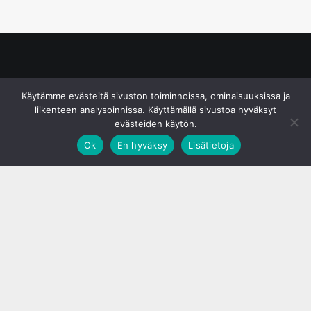
© S&J Media Oy
Käytämme evästeitä sivuston toiminnoissa, ominaisuuksissa ja
liikenteen analysoinnissa. Käyttämällä sivustoa hyväksyt
evästeiden käytön.
Ok
En hyväksy
Lisätietoja
;