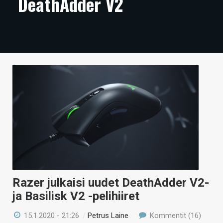
DeathAdder V2
ARTIKKELIT
VIDEOT
TECHBBS
TIETOA
HINTA.FI
KAUPPA
VAIHDA TEEMA
Razer julkaisi uudet DeathAdder V2-
HAKU
ja Basilisk V2 -pelihiiret
15.1.2020 - 21:26
/
Petrus Laine
Kommentit (16)