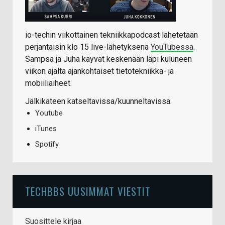
io-techin viikottainen tekniikkapodcast lähetetään
perjantaisin klo 15 live-lähetyksenä
YouTubessa
.
Sampsa ja Juha käyvät keskenään läpi kuluneen
viikon ajalta ajankohtaiset tietotekniikka- ja
mobiiliaiheet.
Jälkikäteen katseltavissa/kuunneltavissa:
Youtube
iTunes
Spotify
TECHBBS UUSIMMAT VIESTIT
Suosittele kirjaa