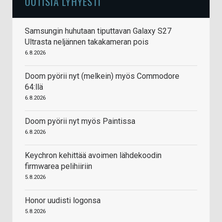
UUTISIA LYHYESTI
Samsungin huhutaan tiputtavan Galaxy S27
Ultrasta neljännen takakameran pois
6.8.2026
Doom pyörii nyt (melkein) myös Commodore
64:llä
6.8.2026
Doom pyörii nyt myös Paintissa
6.8.2026
Keychron kehittää avoimen lähdekoodin
firmwarea pelihiiriin
5.8.2026
Honor uudisti logonsa
5.8.2026