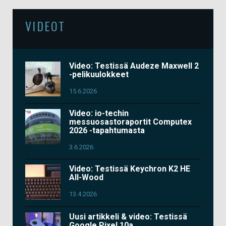
VIDEOT
Video: Testissä Audeze Maxwell 2
-pelikuulokkeet
15.6.2026
Video: io-techin
messuosastoraportit Computex
2026 -tapahtumasta
3.6.2026
Video: Testissä Keychron K2 HE
All-Wood
13.4.2026
Uusi artikkeli & video: Testissä
Google Pixel 10a