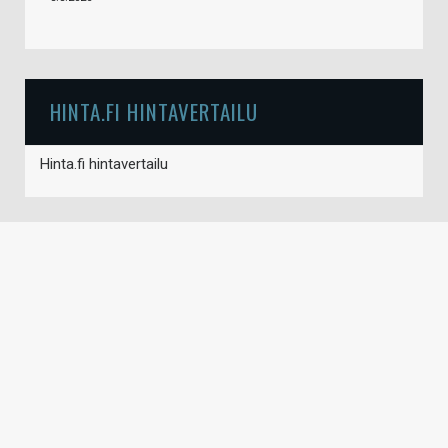
HINTA.FI HINTAVERTAILU
Hinta.fi hintavertailu