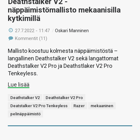
Deathstalker V2 -
näppäimistömallisto mekaanisilla
kytkimillä
27.7.2022 - 11:47
/
Oskari Manninen
Kommentit (11)
Mallisto koostuu kolmesta näppäimistöstä –
langallinen Deathstalker V2 sekä langattomat
Deathstalker V2 Pro ja Deathstlaker V2 Pro
Tenkeyless.
Lue lisää
Deathstalker V2
Deathstalker V2 Pro
Deatstalker V2 Pro Tenkeyless
Razer
mekaaninen
pelinäppäimistö