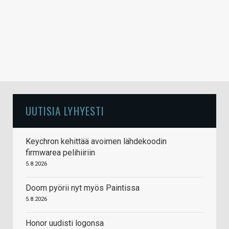
UUTISIA LYHYESTI
Keychron kehittää avoimen lähdekoodin
firmwarea pelihiiriin
5.8.2026
Doom pyörii nyt myös Paintissa
5.8.2026
Honor uudisti logonsa