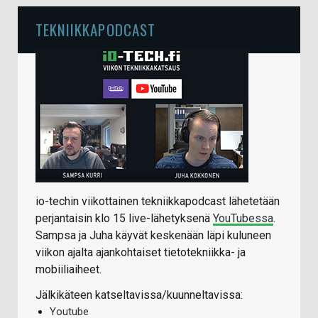
TEKNIIKKAPODCAST
io-techin viikottainen tekniikkapodcast lähetetään
perjantaisin klo 15 live-lähetyksenä
YouTubessa
.
Sampsa ja Juha käyvät keskenään läpi kuluneen
viikon ajalta ajankohtaiset tietotekniikka- ja
mobiiliaiheet.
Jälkikäteen katseltavissa/kuunneltavissa:
Youtube