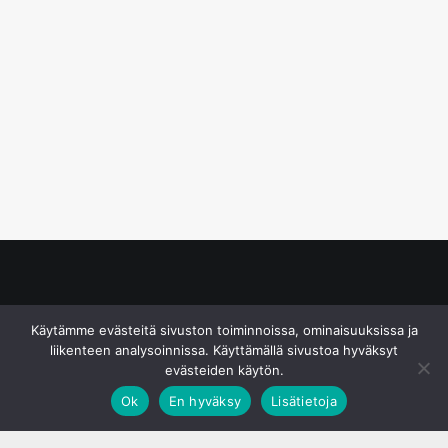
© S&J Media Oy
Käytämme evästeitä sivuston toiminnoissa, ominaisuuksissa ja
liikenteen analysoinnissa. Käyttämällä sivustoa hyväksyt
evästeiden käytön.
Ok
En hyväksy
Lisätietoja
;