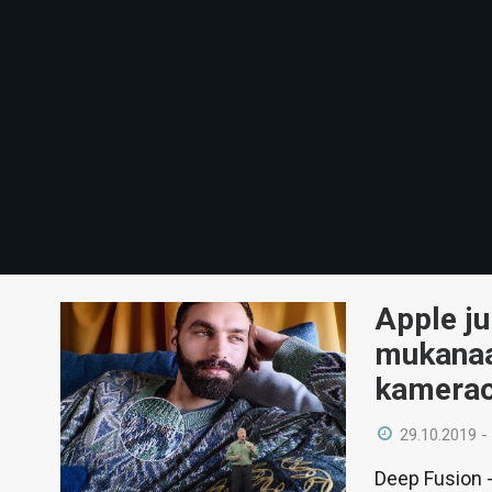
Apple ju
mukanaa
kamerao
29.10.2019 -
Deep Fusion 