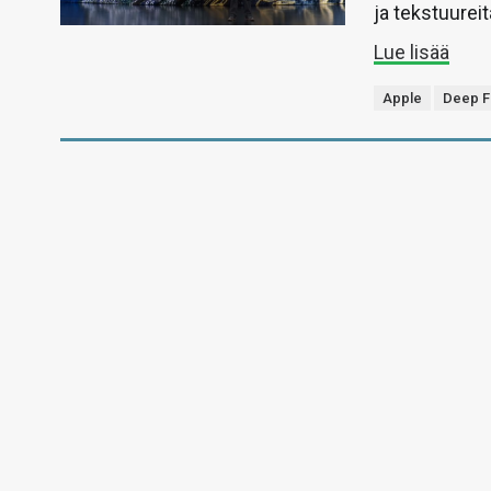
ja tekstuureit
Lue lisää
Apple
Deep F