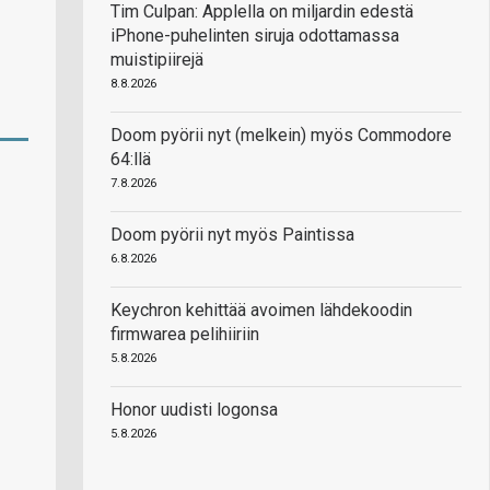
Tim Culpan: Applella on miljardin edestä
iPhone-puhelinten siruja odottamassa
muistipiirejä
8.8.2026
Doom pyörii nyt (melkein) myös Commodore
64:llä
7.8.2026
Doom pyörii nyt myös Paintissa
6.8.2026
Keychron kehittää avoimen lähdekoodin
firmwarea pelihiiriin
5.8.2026
Honor uudisti logonsa
5.8.2026