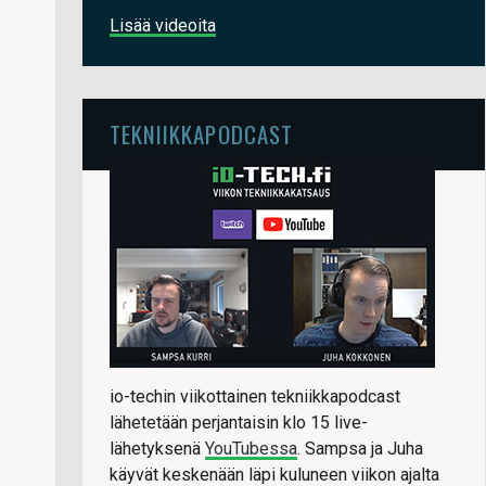
Lisää videoita
TEKNIIKKAPODCAST
io-techin viikottainen tekniikkapodcast
lähetetään perjantaisin klo 15 live-
lähetyksenä
YouTubessa
. Sampsa ja Juha
käyvät keskenään läpi kuluneen viikon ajalta