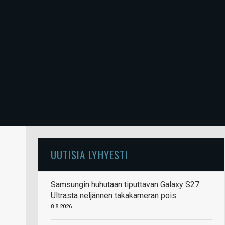
UUTISIA LYHYESTI
Samsungin huhutaan tiputtavan Galaxy S27
Ultrasta neljännen takakameran pois
8.8.2026