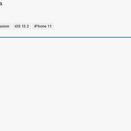
a.
usion
iOS 13.2
iPhone 11