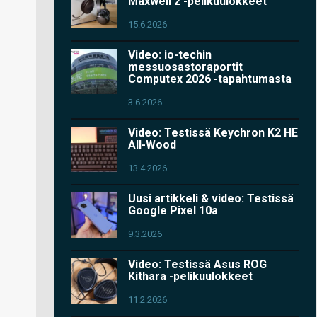
Maxwell 2 -pelikuulokkeet
15.6.2026
Video: io-techin
messuosastoraportit
Computex 2026 -tapahtumasta
3.6.2026
Video: Testissä Keychron K2 HE
All-Wood
13.4.2026
Uusi artikkeli & video: Testissä
Google Pixel 10a
9.3.2026
Video: Testissä Asus ROG
Kithara -pelikuulokkeet
11.2.2026