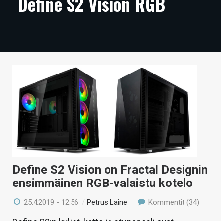
Define S2 Vision RGB
ARTIKKELIT
VIDEOT
TECHBBS
TIETOA
HINTA.FI
KAUPPA
VAIHDA TEEMA
Define S2 Vision on Fractal Designin
ensimmäinen RGB-valaistu kotelo
HAKU
25.4.2019 - 12:56
/
Petrus Laine
Kommentit (34)