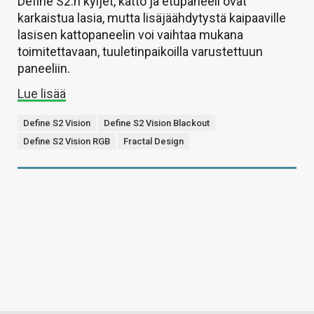
Define S2:n kyljet, katto ja etupaneeli ovat
karkaistua lasia, mutta lisäjäähdytystä kaipaaville
lasisen kattopaneelin voi vaihtaa mukana
toimitettavaan, tuuletinpaikoilla varustettuun
paneeliin.
Lue lisää
Define S2 Vision
Define S2 Vision Blackout
Define S2 Vision RGB
Fractal Design