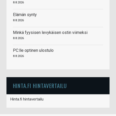
8.8.2026
Elämän synty
8.8.2026
Minkä fyysisen levykäisen ostin viimeksi
8.8.2026
PC:lle optinen ulostulo
8.8.2026
HINTA.FI HINTAVERTAILU
Hinta.fi hintavertailu