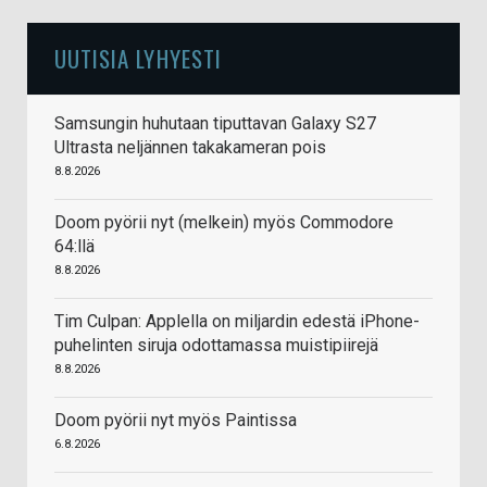
UUTISIA LYHYESTI
Samsungin huhutaan tiputtavan Galaxy S27
Ultrasta neljännen takakameran pois
8.8.2026
Doom pyörii nyt (melkein) myös Commodore
64:llä
8.8.2026
Tim Culpan: Applella on miljardin edestä iPhone-
puhelinten siruja odottamassa muistipiirejä
8.8.2026
Doom pyörii nyt myös Paintissa
6.8.2026