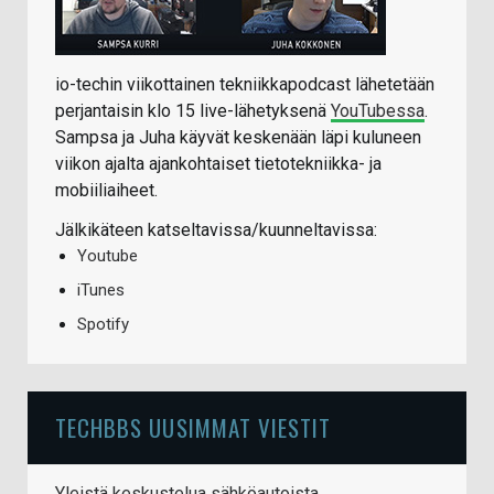
io-techin viikottainen tekniikkapodcast lähetetään
perjantaisin klo 15 live-lähetyksenä
YouTubessa
.
Sampsa ja Juha käyvät keskenään läpi kuluneen
viikon ajalta ajankohtaiset tietotekniikka- ja
mobiiliaiheet.
Jälkikäteen katseltavissa/kuunneltavissa:
Youtube
iTunes
Spotify
TECHBBS UUSIMMAT VIESTIT
Yleistä keskustelua sähköautoista