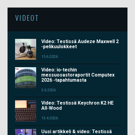
VIDEOT
Video: Testissä Audeze Maxwell 2
-pelikuulokkeet
15.6.2026
Video: io-techin
messuosastoraportit Computex
2026 -tapahtumasta
3.6.2026
Video: Testissä Keychron K2 HE
All-Wood
13.4.2026
Uusi artikkeli & video: Testissä