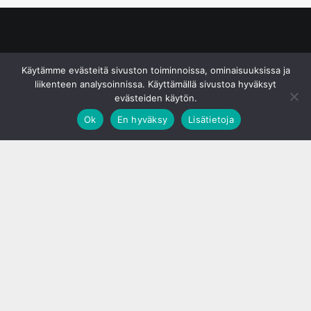
© S&J Media Oy
Käytämme evästeitä sivuston toiminnoissa, ominaisuuksissa ja
liikenteen analysoinnissa. Käyttämällä sivustoa hyväksyt
evästeiden käytön.
Ok
En hyväksy
Lisätietoja
;