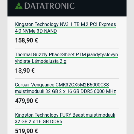
Kingston Technology NV3 1 TB M.2 PCI Express
4.0 NVMe 3D NAND
158,90 €
Thermal Grizzly PhaseSheet PTM jäähdytyslevyn
yhdiste Lämpöalusta 2 g
13,90 €
Corsair Vengeance CMK32GX5M2B6000C38
muistimoduuli 32 GB 2 x 16 GB DDR5 6000 MHz
479,90 €
Kingston Technology FURY Beast muistimoduuli
32 GB 2 x 16 GB DDR5
519,90 €