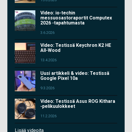
Video: io-techin
messuosastoraportit Computex
2026 -tapahtumasta
3.6.2026
Video: Testissä Keychron K2 HE
All-Wood
13.4.2026
Uusi artikkeli & video: Testissä
Google Pixel 10a
9.3.2026
Video: Testissä Asus ROG Kithara
-pelikuulokkeet
11.2.2026
Lisää videoita