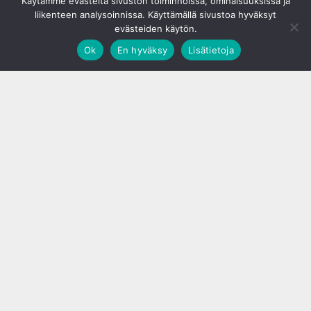
Käytämme evästeitä sivuston toiminnoissa, ominaisuuksissa ja
liikenteen analysoinnissa. Käyttämällä sivustoa hyväksyt
evästeiden käytön.
Ok
En hyväksy
Lisätietoja
;