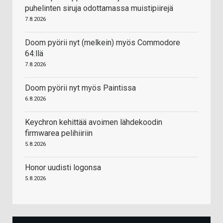
puhelinten siruja odottamassa muistipiirejä
7.8.2026
Doom pyörii nyt (melkein) myös Commodore
64:llä
7.8.2026
Doom pyörii nyt myös Paintissa
6.8.2026
Keychron kehittää avoimen lähdekoodin
firmwarea pelihiiriin
5.8.2026
Honor uudisti logonsa
5.8.2026