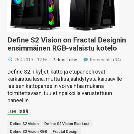
KAUPPA
VAIHDA TEEMA
Define S2 Vision on Fractal Designin
ensimmäinen RGB-valaistu kotelo
HAKU
25.4.2019 - 12:56
/
Petrus Laine
Kommentit (34)
Define S2:n kyljet, katto ja etupaneeli ovat
karkaistua lasia, mutta lisäjäähdytystä kaipaaville
lasisen kattopaneelin voi vaihtaa mukana
toimitettavaan, tuuletinpaikoilla varustettuun
paneeliin.
Lue lisää
Define S2 Vision
Define S2 Vision Blackout
Define S2 Vision RGB
Fractal Design