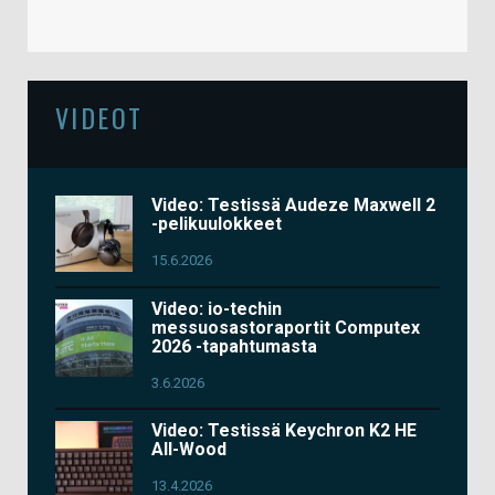
VIDEOT
Video: Testissä Audeze Maxwell 2
-pelikuulokkeet
15.6.2026
Video: io-techin
messuosastoraportit Computex
2026 -tapahtumasta
3.6.2026
Video: Testissä Keychron K2 HE
All-Wood
13.4.2026