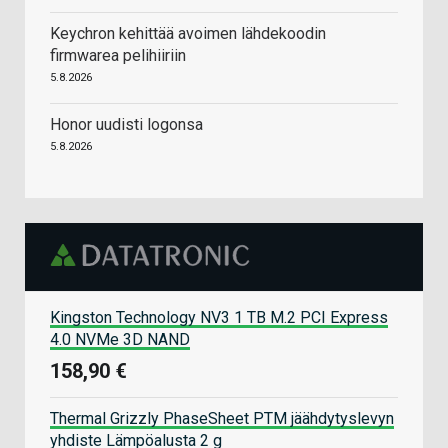
Keychron kehittää avoimen lähdekoodin
firmwarea pelihiiriin
5.8.2026
Honor uudisti logonsa
5.8.2026
Kingston Technology NV3 1 TB M.2 PCI Express
4.0 NVMe 3D NAND
158,90 €
Thermal Grizzly PhaseSheet PTM jäähdytyslevyn
yhdiste Lämpöalusta 2 g