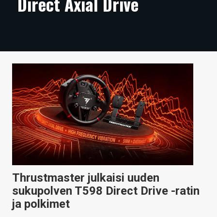
Direct Axial Drive
ARTIKKELIT
VIDEOT
TECHBBS
TIETOA
HINTA.FI
KAUPPA
VAIHDA TEEMA
Thrustmaster julkaisi uuden
HAKU
sukupolven T598 Direct Drive -ratin
ja polkimet