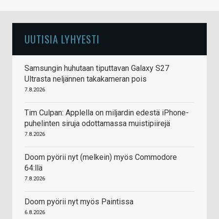
UUTISIA LYHYESTI
Samsungin huhutaan tiputtavan Galaxy S27
Ultrasta neljännen takakameran pois
7.8.2026
Tim Culpan: Applella on miljardin edestä iPhone-
puhelinten siruja odottamassa muistipiirejä
7.8.2026
Doom pyörii nyt (melkein) myös Commodore
64:llä
7.8.2026
Doom pyörii nyt myös Paintissa
6.8.2026