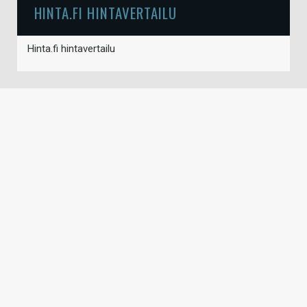
HINTA.FI HINTAVERTAILU
Hinta.fi hintavertailu