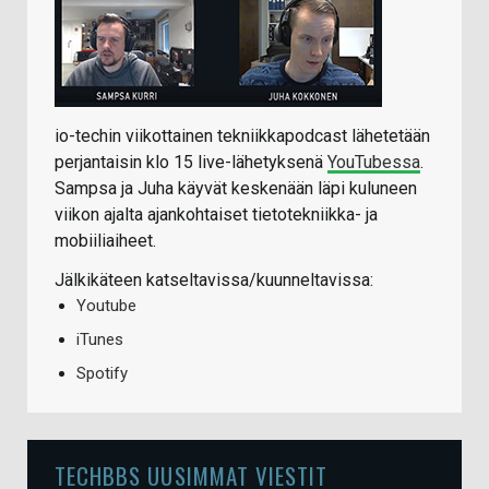
io-techin viikottainen tekniikkapodcast lähetetään
perjantaisin klo 15 live-lähetyksenä
YouTubessa
.
Sampsa ja Juha käyvät keskenään läpi kuluneen
viikon ajalta ajankohtaiset tietotekniikka- ja
mobiiliaiheet.
Jälkikäteen katseltavissa/kuunneltavissa:
Youtube
iTunes
Spotify
TECHBBS UUSIMMAT VIESTIT