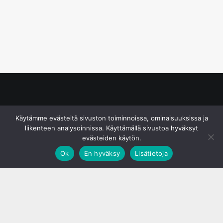
© S&J Media Oy
Käytämme evästeitä sivuston toiminnoissa, ominaisuuksissa ja
liikenteen analysoinnissa. Käyttämällä sivustoa hyväksyt
evästeiden käytön.
Ok
En hyväksy
Lisätietoja
;