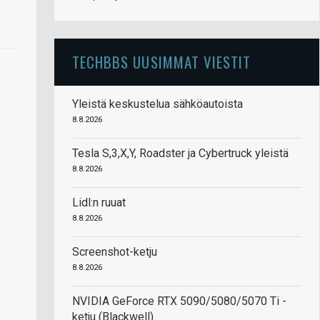
TECHBBS UUSIMMAT VIESTIT
Yleistä keskustelua sähköautoista
8.8.2026
Tesla S,3,X,Y, Roadster ja Cybertruck yleistä
8.8.2026
Lidl:n ruuat
8.8.2026
Screenshot-ketju
8.8.2026
NVIDIA GeForce RTX 5090/5080/5070 Ti -
ketju (Blackwell)