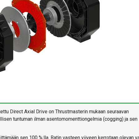
stettu Direct Axial Drive on Thrustmasterin mukaan seuraavan
dellisen tuntuman ilman asentomomenttiongelmia (cogging) ja sen
littämään sen 100 %:lla. Ratin vasteen viiveen kerrotaan olevan v