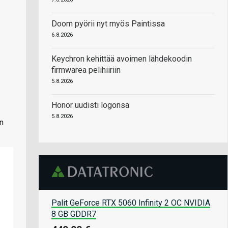
Doom pyörii nyt myös Paintissa
6.8.2026
Keychron kehittää avoimen lähdekoodin
firmwarea pelihiiriin
5.8.2026
Honor uudisti logonsa
5.8.2026
on
Palit GeForce RTX 5060 Infinity 2 OC NVIDIA
8 GB GDDR7