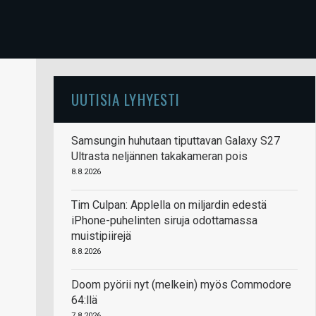
UUTISIA LYHYESTI
Samsungin huhutaan tiputtavan Galaxy S27
Ultrasta neljännen takakameran pois
8.8.2026
Tim Culpan: Applella on miljardin edestä
iPhone-puhelinten siruja odottamassa
muistipiirejä
8.8.2026
Doom pyörii nyt (melkein) myös Commodore
64:llä
7.8.2026