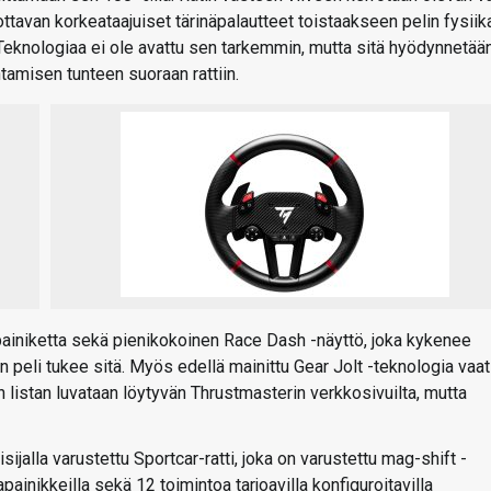
ttavan korkeataajuiset tärinäpalautteet toistaakseen pelin fysiik
 Teknologiaa ei ole avattu sen tarkemmin, mutta sitä hyödynnetää
tamisen tunteen suoraan rattiin.
ä painiketta sekä pienikokoinen Race Dash -näyttö, joka kykenee
an peli tukee sitä. Myös edellä mainittu Gear Jolt -teknologia vaat
 listan luvataan löytyvän Thrustmasterin verkkosivuilta, mutta
ijalla varustettu Sportcar-ratti, joka on varustettu mag-shift -
apainikkeilla sekä 12 toimintoa tarjoavilla konfiguroitavilla