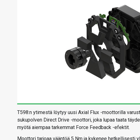
T598:n ytimestä löytyy uusi Axial Flux -moottorilla varu
sukupolven Direct Drive -moottori, joka lupaa taata täy
myötä aiempaa tarkemmat Force Feedback -efektit.
Moottori tarjoaa vääntöä 5 Nm ja kykenee hetkellisesti y