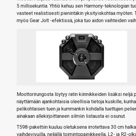
5 millisekuntia. Yhtiö kehuu sen Harmony-teknologian tuo
vasteet realistisesti pienintäkin yksityiskohtaa myöten.
myös Gear Jolt -efektissä, joka tuo aidon vaihteiden vaih
Moottorirungosta löytyy ratin kiinnikkeiden lisäksi nelj
näyttämään ajankohtaisia oleellisia tietoja kuskille, kunh
pelikohtaisen tuen ja kummankin kohdalla tuettujen pelien
ainakaan allekirjoittaneen silmiin listausta ei osunut.
T598-pakettiin kuuluu oletuksena irrotettava 30 cm halkais
vaihdevivuilla, neljällä toimintopainikkeella, L2- ja R2-olk