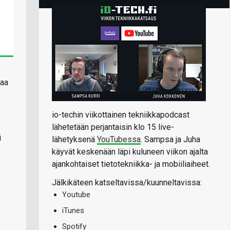
kaa
io-techin viikottainen tekniikkapodcast
lähetetään perjantaisin klo 15 live-
i
lähetyksenä
YouTubessa
. Sampsa ja Juha
käyvät keskenään läpi kuluneen viikon ajalta
ajankohtaiset tietotekniikka- ja mobiiliaiheet.
Jälkikäteen katseltavissa/kuunneltavissa:
Youtube
iTunes
Spotify