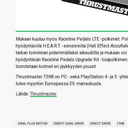
Mukaan kuuluu myös Raceline Pedals LTE -polkimet. Polki
hyödyntävillä H.E.A.R.T. -sensoreilla (Hall Effect AccuRat
tarkan toiminnan pidemmällekin aikavälille ja mukaan vo
hyödyntävän Raceline Pedals Upgrade Kit -lisäpolkimen. 
toimitetaan kolmet eri jäykkyyden jouset.
Thrustmaster T598 on PC- sekä PlayStation 4- ja 5 -yhte
tulee myyntiin Euroopassa 29. marraskuuta.
Lähde:
Thrustmaster
AXIAL FLUX MOTOR
DIRECT AXIAL DRIVE
DIRECT DRIVE
T598