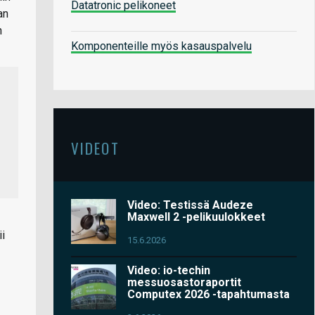
Datatronic pelikoneet
an
n
Komponenteille myös kasauspalvelu
VIDEOT
Video: Testissä Audeze
Maxwell 2 -pelikuulokkeet
ii
15.6.2026
Video: io-techin
messuosastoraportit
Computex 2026 -tapahtumasta