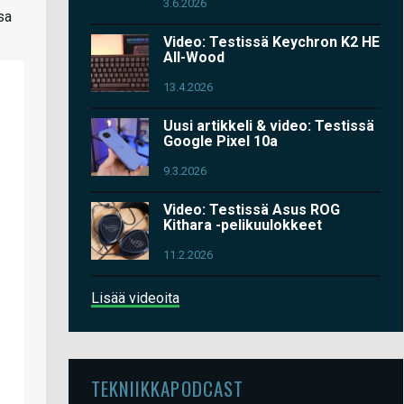
3.6.2026
sa
Video: Testissä Keychron K2 HE
All-Wood
13.4.2026
Uusi artikkeli & video: Testissä
Google Pixel 10a
9.3.2026
Video: Testissä Asus ROG
Kithara -pelikuulokkeet
11.2.2026
Lisää videoita
TEKNIIKKAPODCAST