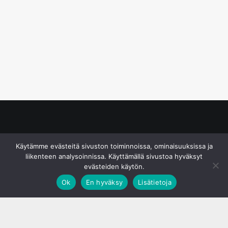
© S&J Media Oy
Käytämme evästeitä sivuston toiminnoissa, ominaisuuksissa ja
liikenteen analysoinnissa. Käyttämällä sivustoa hyväksyt
evästeiden käytön.
Ok
En hyväksy
Lisätietoja
;