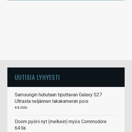
UUTISIA LYHYESTI
Samsungin huhutaan tiputtavan Galaxy S27
Ultrasta neljännen takakameran pois
8.8.2026
Doom pyörii nyt (melkein) myös Commodore
64:llä