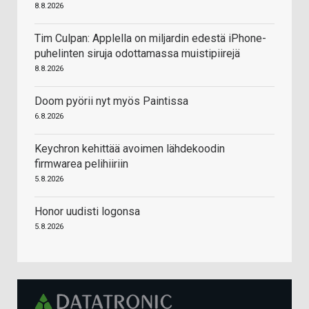
8.8.2026
Tim Culpan: Applella on miljardin edestä iPhone-
puhelinten siruja odottamassa muistipiirejä
8.8.2026
Doom pyörii nyt myös Paintissa
6.8.2026
Keychron kehittää avoimen lähdekoodin
firmwarea pelihiiriin
5.8.2026
Honor uudisti logonsa
5.8.2026