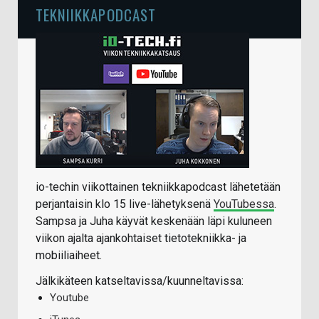
TEKNIIKKAPODCAST
io-techin viikottainen tekniikkapodcast lähetetään
perjantaisin klo 15 live-lähetyksenä
YouTubessa
.
Sampsa ja Juha käyvät keskenään läpi kuluneen
viikon ajalta ajankohtaiset tietotekniikka- ja
mobiiliaiheet.
Jälkikäteen katseltavissa/kuunneltavissa:
Youtube