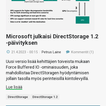
KAUPPA
VAIHDA TEEMA
Microsoft julkaisi DirectStorage 1.2
HAKU
-päivityksen
21.4.2023 - 00:15
/
Petrus Laine
Kommentit (1)
Uusi versio lisää kehittäjien toiveista mukaan
Force Buffered IO -ominaisuuden, joka
mahdollistaa DirectStoragen hyödyntämisen
jollain tasolla myös perinteisillä kiintolevyillä.
Lue lisää
DirectStorage
DirectStorage 1.2