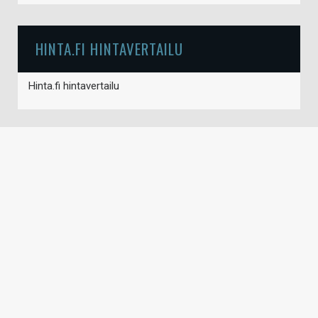
HINTA.FI HINTAVERTAILU
Hinta.fi hintavertailu