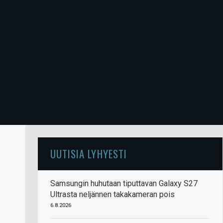
UUTISIA LYHYESTI
Samsungin huhutaan tiputtavan Galaxy S27
Ultrasta neljännen takakameran pois
6.8.2026