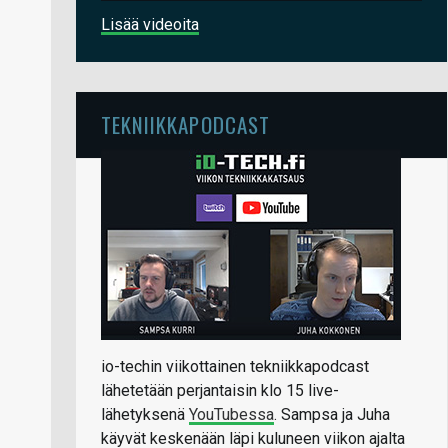
Lisää videoita
TEKNIIKKAPODCAST
io-techin viikottainen tekniikkapodcast
lähetetään perjantaisin klo 15 live-
lähetyksenä
YouTubessa
. Sampsa ja Juha
käyvät keskenään läpi kuluneen viikon ajalta