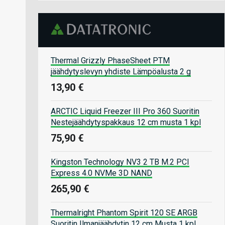
Thermal Grizzly PhaseSheet PTM
jäähdytyslevyn yhdiste Lämpöalusta 2 g
13,90 €
ARCTIC Liquid Freezer III Pro 360 Suoritin
Nestejäähdytyspakkaus 12 cm musta 1 kpl
75,90 €
Kingston Technology NV3 2 TB M.2 PCI
Express 4.0 NVMe 3D NAND
265,90 €
Thermalright Phantom Spirit 120 SE ARGB
Suoritin Ilmanjäähdytin 12 cm Musta 1 kpl