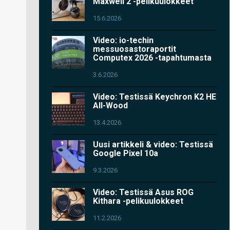
Maxwell 2 -pelikuulokkeet
15.6.2026
Video: io-techin
messuosastoraportit
Computex 2026 -tapahtumasta
3.6.2026
Video: Testissä Keychron K2 HE
All-Wood
13.4.2026
Uusi artikkeli & video: Testissä
Google Pixel 10a
9.3.2026
Video: Testissä Asus ROG
Kithara -pelikuulokkeet
11.2.2026