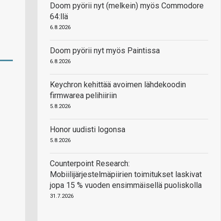
Doom pyörii nyt (melkein) myös Commodore
64:llä
6.8.2026
Doom pyörii nyt myös Paintissa
6.8.2026
Keychron kehittää avoimen lähdekoodin
firmwarea pelihiiriin
5.8.2026
Honor uudisti logonsa
5.8.2026
Counterpoint Research:
Mobiilijärjestelmäpiirien toimitukset laskivat
jopa 15 % vuoden ensimmäisellä puoliskolla
31.7.2026