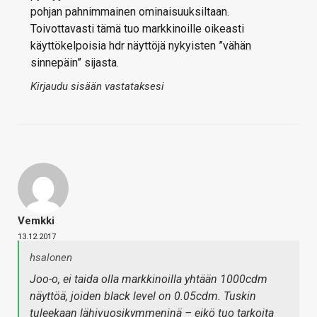
pohjan pahnimmainen ominaisuuksiltaan.
Toivottavasti tämä tuo markkinoille oikeasti
käyttökelpoisia hdr näyttöjä nykyisten ”vähän
sinnepäin” sijasta.
Kirjaudu sisään vastataksesi
Vemkki
13.12.2017
hsalonen
Joo-o, ei taida olla markkinoilla yhtään 1000cdm
näyttöä, joiden black level on 0.05cdm. Tuskin
tuleekaan lähivuosikymmeninä – eikö tuo tarkoita