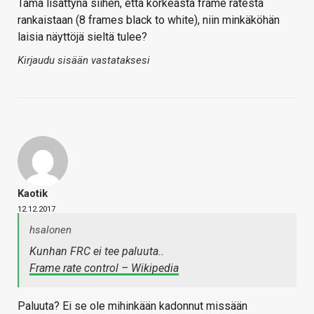
Tämä lisättynä siihen, että korkeasta frame ratesta
rankaistaan (8 frames black to white), niin minkäköhän
laisia näyttöjä sieltä tulee?
Kirjaudu sisään vastataksesi
Kaotik
12.12.2017
hsalonen
Kunhan FRC ei tee paluuta..
Frame rate control – Wikipedia
Paluuta? Ei se ole mihinkään kadonnut missään