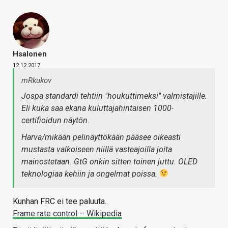
Hsalonen
12.12.2017
mRkukov
Jospa standardi tehtiin "houkuttimeksi" valmistajille.
Eli kuka saa ekana kuluttajahintaisen 1000-
certifioidun näytön.
Harva/mikään pelinäyttökään pääsee oikeasti
mustasta valkoiseen niillä vasteajoilla joita
mainostetaan. GtG onkin sitten toinen juttu. OLED
teknologiaa kehiin ja ongelmat poissa.
Kunhan FRC ei tee paluuta..
Frame rate control – Wikipedia