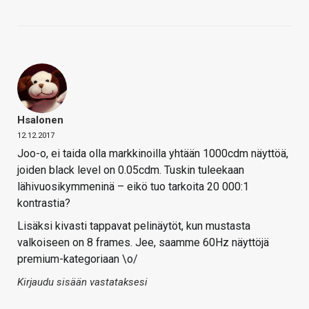
Hsalonen
12.12.2017
Joo-o, ei taida olla markkinoilla yhtään 1000cdm näyttöä,
joiden black level on 0.05cdm. Tuskin tuleekaan
lähivuosikymmeninä – eikö tuo tarkoita 20 000:1
kontrastia?
Lisäksi kivasti tappavat pelinäytöt, kun mustasta
valkoiseen on 8 frames. Jee, saamme 60Hz näyttöjä
premium-kategoriaan \o/
Kirjaudu sisään vastataksesi