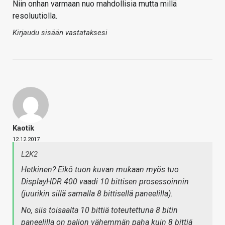
Niin onhan varmaan nuo mahdollisia mutta millä
resoluutiolla.
Kirjaudu sisään vastataksesi
Kaotik
12.12.2017
L2K2
Hetkinen? Eikö tuon kuvan mukaan myös tuo
DisplayHDR 400 vaadi 10 bittisen prosessoinnin
(juurikin sillä samalla 8 bittisellä paneelilla).
No, siis toisaalta 10 bittiä toteutettuna 8 bitin
paneelilla on paljon vähemmän paha kuin 8 bittiä