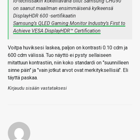
io-techissäkin kokeiltavana ollut Samsung CHG90
on saanut maailman ensimmäisenä kylkeensä
DisplayHDR 600 -sertifikaatin
Samsung’s QLED Gaming Monitor Industry’s First to
Achieve VESA DisplayHDR™ Certification
Voitpa huviksesi laskea, paljon on kontrasti 0.10 cdm ja
600 cdm välissä. Tuo näyttö ei pysty sellaiseen
mitattuun kontrastiin, niin koko standardi on "suunnilleen
sinne päin" ja "vain jotkut arvot ovat merkityksellisiä". Eli
täyttä paskaa.
Kirjaudu sisään vastataksesi