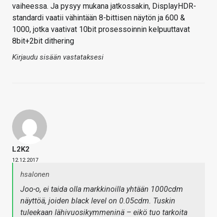
vaiheessa. Ja pysyy mukana jatkossakin, DisplayHDR-
standardi vaatii vähintään 8-bittisen näytön ja 600 &
1000, jotka vaativat 10bit prosessoinnin kelpuuttavat
8bit+2bit dithering
Kirjaudu sisään vastataksesi
L2K2
12.12.2017
hsalonen
Joo-o, ei taida olla markkinoilla yhtään 1000cdm
näyttöä, joiden black level on 0.05cdm. Tuskin
tuleekaan lähivuosikymmeninä – eikö tuo tarkoita