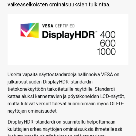
vaikeaselkoisten ominaisuuksien tulkintaa.
KAUPPA
VAIHDA TEEMA
HAKU
Useita vapaita näyttöstandardeja hallinnoiva VESA on
julkaissut uuden DisplayHDR-standardin
tietokonekäyttöön tarkoitetuille näytöille. Standardi
kattaa aluksi kannettavien ja pöytäkoneiden LCD-näytöt,
mutta tulevat versiot tulevat huomioimaan myös OLED-
näyttöjen ominaisuudet.
DisplayHDR-standardi on suunniteltu helpottamaan
kuluttajien arkea näyttöjen ominaisuuksia ihmetellessä