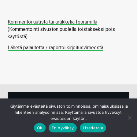
Kommentoi uutista tai artikkelia foorumilla
(Kommentointi sivuston puolella toistakseksi pois
käytöstä)
Lähetä palautetta / raportoi kirjoitusvirheestä
UUTISIA LYHYESTI
Käytämme evästeitä sivuston toiminnoissa, ominaisuuksissa ja
liikenteen analysoinnissa. Käyttämällä sivustoa hyväksyt
evästeiden käytön.
Doom pyörii nyt myös Paintissa
6.8.2026
Ok
En hyväksy
Lisätietoja