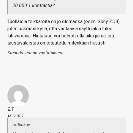
20 000:1 kontrastia?
Tuollaisia telkkareita on jo olemassa (esim. Sony ZD9),
joten uskoisin kyllä, että vastaavia näyttöjäkin tulee
lähivuosina. Hintataso voi tietysti olla aika julma, jos
taustavalaistus on toteutettu mitenkään fiksusti.
Kirjaudu sisään vastataksesi
E.T
13.12.2017
mRkukov