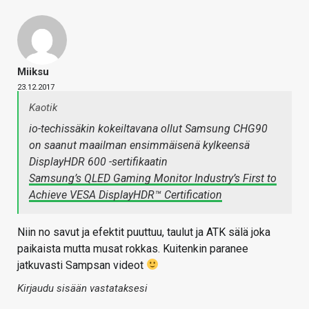
Miiksu
23.12.2017
Kaotik
io-techissäkin kokeiltavana ollut Samsung CHG90
on saanut maailman ensimmäisenä kylkeensä
DisplayHDR 600 -sertifikaatin
Samsung’s QLED Gaming Monitor Industry’s First to
Achieve VESA DisplayHDR™ Certification
Niin no savut ja efektit puuttuu, taulut ja ATK sälä joka
paikaista mutta musat rokkas. Kuitenkin paranee
jatkuvasti Sampsan videot
Kirjaudu sisään vastataksesi