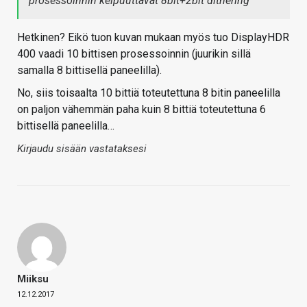
prosessoinnin kelpuuttavat 8bit+2bit dithering
Hetkinen? Eikö tuon kuvan mukaan myös tuo DisplayHDR
400 vaadi 10 bittisen prosessoinnin (juurikin sillä
samalla 8 bittisellä paneelilla).
No, siis toisaalta 10 bittiä toteutettuna 8 bitin paneelilla
on paljon vähemmän paha kuin 8 bittiä toteutettuna 6
bittisellä paneelilla…
Kirjaudu sisään vastataksesi
Miiksu
12.12.2017