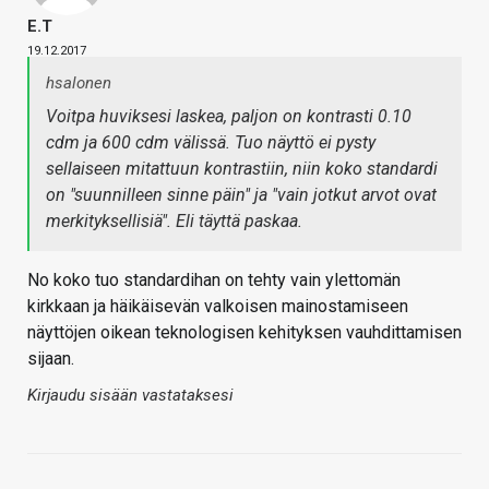
E.T
19.12.2017
hsalonen
Voitpa huviksesi laskea, paljon on kontrasti 0.10
cdm ja 600 cdm välissä. Tuo näyttö ei pysty
sellaiseen mitattuun kontrastiin, niin koko standardi
on "suunnilleen sinne päin" ja "vain jotkut arvot ovat
merkityksellisiä". Eli täyttä paskaa.
No koko tuo standardihan on tehty vain ylettomän
kirkkaan ja häikäisevän valkoisen mainostamiseen
näyttöjen oikean teknologisen kehityksen vauhdittamisen
sijaan.
Kirjaudu sisään vastataksesi