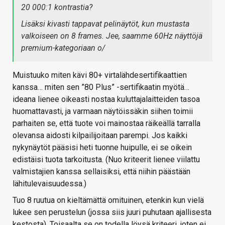
20 000:1 kontrastia?
Lisäksi kivasti tappavat pelinäytöt, kun mustasta
valkoiseen on 8 frames. Jee, saamme 60Hz näyttöjä
premium-kategoriaan o/
Muistuuko miten kävi 80+ virtalähdesertifikaattien
kanssa… miten sen ”80 Plus” -sertifikaatin myötä…
ideana lienee oikeasti nostaa kuluttajalaitteiden tasoa
huomattavasti, ja varmaan näytöissäkin siihen toimii
parhaiten se, että tuote voi mainostaa räikeällä tarralla
olevansa aidosti kilpailijoitaan parempi. Jos kaikki
nykynäytöt pääsisi heti tuonne huipulle, ei se oikein
edistäisi tuota tarkoitusta. (Nuo kriteerit lienee viilattu
valmistajien kanssa sellaisiksi, että niihin päästään
lähitulevaisuudessa.)
Tuo 8 ruutua on kieltämättä omituinen, etenkin kun vielä
lukee sen perustelun (jossa siis juuri puhutaan ajallisesta
kestosta). Toisaalta se on todella löysä kriteeri, joten ei