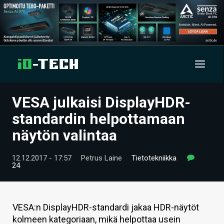
VESA julkaisi DisplayHDR-
UUTISET
standardin helpottamaan
ARTIKKELIT
näytön valintaa
VIDEOT
12.12.2017 - 17:57
Petrus Laine
Tietotekniikka
24
TECHBBS
TIETOA
VESA:n DisplayHDR-standardi jakaa HDR-näytöt
HINTA.FI
kolmeen kategoriaan, mikä helpottaa usein