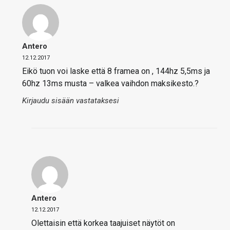
Antero
12.12.2017
Eikö tuon voi laske että 8 framea on , 144hz 5,5ms ja
60hz 13ms musta – valkea vaihdon maksikesto.?
Kirjaudu sisään vastataksesi
Antero
12.12.2017
Olettaisin että korkea taajuiset näytöt on