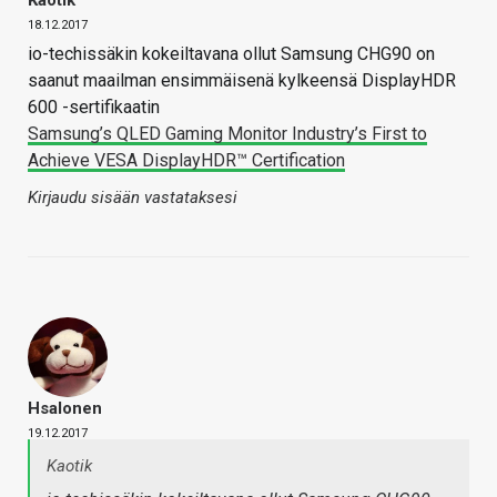
18.12.2017
io-techissäkin kokeiltavana ollut Samsung CHG90 on
saanut maailman ensimmäisenä kylkeensä DisplayHDR
600 -sertifikaatin
Samsung’s QLED Gaming Monitor Industry’s First to
Achieve VESA DisplayHDR™ Certification
Kirjaudu sisään vastataksesi
Hsalonen
19.12.2017
Kaotik