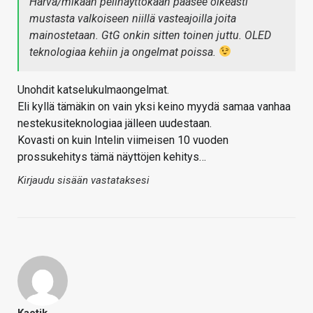
Harva/mikään pelinäyttökään pääsee oikeasti
mustasta valkoiseen niillä vasteajoilla joita
mainostetaan. GtG onkin sitten toinen juttu. OLED
teknologiaa kehiin ja ongelmat poissa.
Unohdit katselukulmaongelmat.
Eli kyllä tämäkin on vain yksi keino myydä samaa vanhaa
nestekusiteknologiaa jälleen uudestaan.
Kovasti on kuin Intelin viimeisen 10 vuoden
prossukehitys tämä näyttöjen kehitys…
Kirjaudu sisään vastataksesi
Kaotik