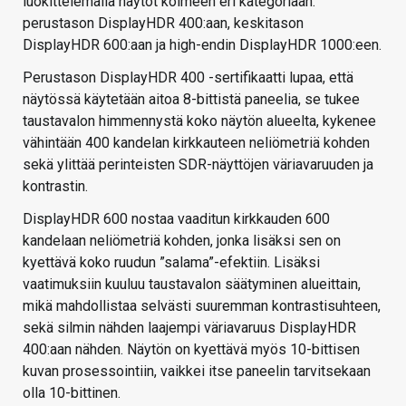
luokittelemalla näytöt kolmeen eri kategoriaan:
perustason DisplayHDR 400:aan, keskitason
DisplayHDR 600:aan ja high-endin DisplayHDR 1000:een.
Perustason DisplayHDR 400 -sertifikaatti lupaa, että
näytössä käytetään aitoa 8-bittistä paneelia, se tukee
taustavalon himmennystä koko näytön alueelta, kykenee
vähintään 400 kandelan kirkkauteen neliömetriä kohden
sekä ylittää perinteisten SDR-näyttöjen väriavaruuden ja
kontrastin.
DisplayHDR 600 nostaa vaaditun kirkkauden 600
kandelaan neliömetriä kohden, jonka lisäksi sen on
kyettävä koko ruudun ”salama”-efektiin. Lisäksi
vaatimuksiin kuuluu taustavalon säätyminen alueittain,
mikä mahdollistaa selvästi suuremman kontrastisuhteen,
sekä silmin nähden laajempi väriavaruus DisplayHDR
400:aan nähden. Näytön on kyettävä myös 10-bittisen
kuvan prosessointiin, vaikkei itse paneelin tarvitsekaan
olla 10-bittinen.