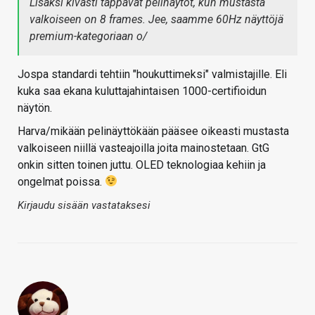
Lisäksi kivasti tappavat pelinäytöt, kun mustasta
valkoiseen on 8 frames. Jee, saamme 60Hz näyttöjä
premium-kategoriaan o/
Jospa standardi tehtiin "houkuttimeksi" valmistajille. Eli
kuka saa ekana kuluttajahintaisen 1000-certifioidun
näytön.
Harva/mikään pelinäyttökään pääsee oikeasti mustasta
valkoiseen niillä vasteajoilla joita mainostetaan. GtG
onkin sitten toinen juttu. OLED teknologiaa kehiin ja
ongelmat poissa.
Kirjaudu sisään vastataksesi