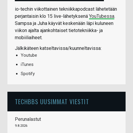
io-techin viikottainen tekniikkapodcast lähetetään
perjantaisin klo 15 live-lähetyksenä
YouTubessa
.
Sampsa ja Juha käyvät keskenään läpi kuluneen
viikon ajalta ajankohtaiset tietotekniikka- ja
mobiiliaiheet.
Jälkikäteen katseltavissa/kuunneltavissa:
Youtube
iTunes
Spotify
TECHBBS UUSIMMAT VIESTIT
Perunalastut
9.8.2026