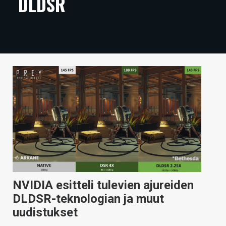
DLDSR
ARTIKKELIT
VIDEOT
TECHBBS
TIETOA
HINTA.FI
KAUPPA
VAIHDA TEEMA
NVIDIA esitteli tulevien ajureiden
HAKU
DLDSR-teknologian ja muut
uudistukset