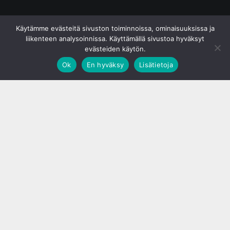
© S&J Media Oy
Käytämme evästeitä sivuston toiminnoissa, ominaisuuksissa ja
liikenteen analysoinnissa. Käyttämällä sivustoa hyväksyt
evästeiden käytön.
Ok
En hyväksy
Lisätietoja
;