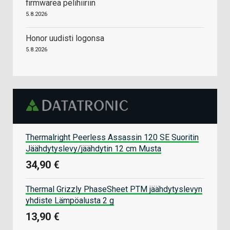
firmwarea pelihiiriin
5.8.2026
Honor uudisti logonsa
5.8.2026
Thermalright Peerless Assassin 120 SE Suoritin
Jäähdytyslevy/jäähdytin 12 cm Musta
34,90 €
Thermal Grizzly PhaseSheet PTM jäähdytyslevyn
yhdiste Lämpöalusta 2 g
13,90 €