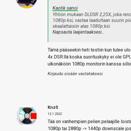
Kaotik sanoi
Yhtiön mukaan DLDSR 2,25X, joka render
1080p:ksi, vastaa laadultaan suurin piir
skaalattaisiin alas 1080p:ksi.
Napsauta laajentaaksesi…
Tämä pääseekin heti testiin kun tulee ulo
4x DSR:llä koska suorituskyky ei ole GPU:
ulkonäköön 1080p monitorin kanssa silloin 
Kirjaudu sisään vastataksesi
Knz0
12.1.2022
Tää on vanhempien pelien pelaajille loista
1080p tai 2880p -> 1440p downscale jos 