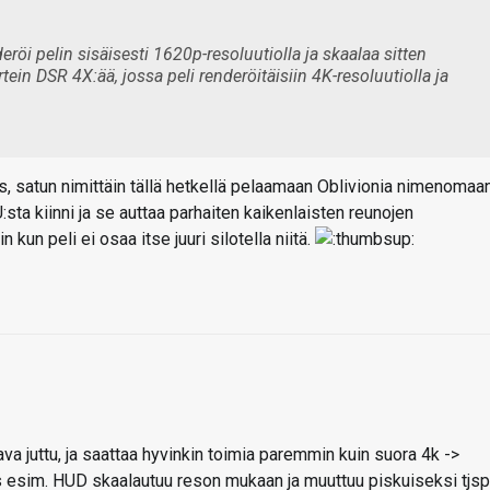
öi pelin sisäisesti 1620p-resoluutiolla ja skaalaa sitten
tein DSR 4X:ää, jossa peli renderöitäisiin 4K-resoluutiolla ja
s, satun nimittäin tällä hetkellä pelaamaan Oblivionia nimenomaa
sta kiinni ja se auttaa parhaiten kaikenlaisten reunojen
kun peli ei osaa itse juuri silotella niitä.
va juttu, ja saattaa hyvinkin toimia paremmin kuin suora 4k ->
esim. HUD skaalautuu reson mukaan ja muuttuu piskuiseksi tjsp