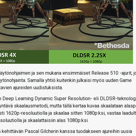
äytönohjaimen ja sen mukana ensimmäiset Release 510 -ajurit, j
ytönohjainta. Samalla yhtiö kuitenkin julkaisi myös uuden Game
tavien ajureiden uudistuksista.
en Deep Learning Dynamic Super Resolution- eli DLDSR-teknolog
ävä skaalausmetodi, mutta tällä kertaa kuvaa skaalataan alasp
i 1620p-resoluutiolla ja skaalaa sitten 1080p:ksi, vastaa laadul
soluutiolla ja skaalattaisiin alas 1080p:ksi.
 kehittävän Pascal Gilcherin kanssa tuodakseen ajureihin uusia