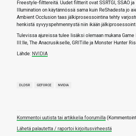
Freestyle-filttereitä. Uudet filtterit ovat SSRTGI, SSAO
Illumination on käytännössä sama kuin ReShadesta jo ai
Ambient Occlusion taas jälkiprosessointina tehty varjos
henkistä syvyyspehmennystä niin ikään jälkiprosessointin
Tulevissa ajureissa tulee lisäksi olemaan mukana Game R
III:lle, The Anacrusikselle, GRITille ja Monster Hunter Ris
Lähde:
NVIDIA
DLDSR
GEFORCE
NVIDIA
Kommentoi uutista tai artikkelia foorumilla
(Kommentointi 
Lähetä palautetta / raportoi kirjoitusvirheestä