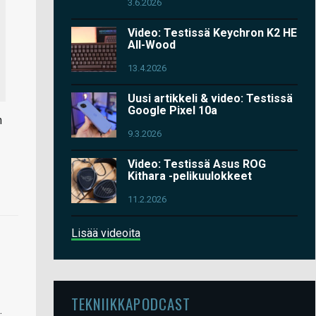
3.6.2026
Video: Testissä Keychron K2 HE
All-Wood
13.4.2026
Uusi artikkeli & video: Testissä
Google Pixel 10a
n
9.3.2026
Video: Testissä Asus ROG
Kithara -pelikuulokkeet
11.2.2026
Lisää videoita
TEKNIIKKAPODCAST
.