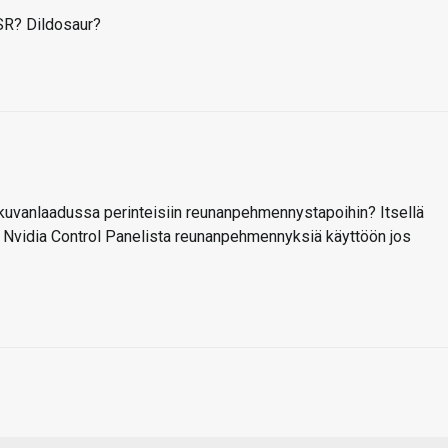
SR? Dildosaur?
a kuvanlaadussa perinteisiin reunanpehmennystapoihin? Itsellä
a Nvidia Control Panelista reunanpehmennyksiä käyttöön jos