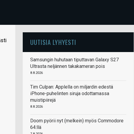
sti
UUTISIA LYHYESTI
Samsungin huhutaan tiputtavan Galaxy S27
Ultrasta neljännen takakameran pois
8.8.2026
Tim Culpan: Applella on miljardin edestä
iPhone-puhelinten siruja odottamassa
muistipiirejä
8.8.2026
Doom pyörii nyt (melkein) myös Commodore
64:llä
7.8.2026