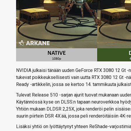
NVIDIA julkaisi tänään uuden GeForce RTX 3080 12 Gt -n
tukevat poikkeuksellisesti vain uutta RTX 3080 12 Gt -nä
Ready -artikkelin, jossa se kertoo 14. tammikuuta julkais
Tulevat Release 510 -sarjan ajurit tuovat mukanaan uud
Käytännössä kyse on DLSS:n tapaan neuroverkkoa hyödynt
Yhtiön mukaan DLDSR 2,25X, joka renderöi pelin sisäisest
suurin piirtein DSR 4X:ää, jossa peli renderöitäisiin 4K-re
Lisäksi yhtiö on lyöttäytynyt yhteen ReShade-varjostimia