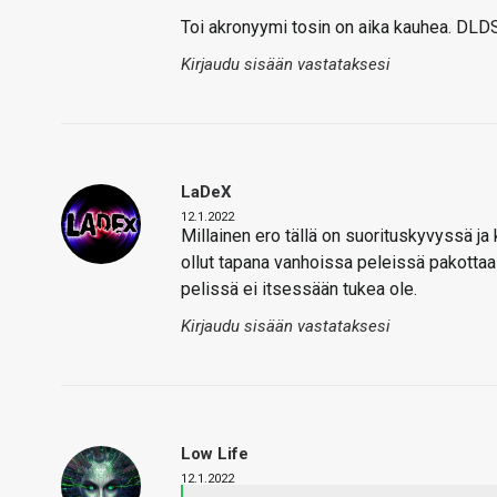
Toi akronyymi tosin on aika kauhea. DLD
Kirjaudu sisään vastataksesi
LaDeX
12.1.2022
Millainen ero tällä on suorituskyvyssä j
ollut tapana vanhoissa peleissä pakotta
pelissä ei itsessään tukea ole.
Kirjaudu sisään vastataksesi
Low Life
12.1.2022