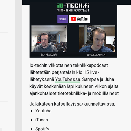
io-techin viikottainen tekniikkapodcast
lähetetään perjantaisin klo 15 live-
lähetyksenä
YouTubessa
. Sampsa ja Juha
käyvät keskenään läpi kuluneen viikon ajalta
ajankohtaiset tietotekniikka- ja mobiiliaiheet.
Jälkikäteen katseltavissa/kuunneltavissa:
Youtube
iTunes
Spotify