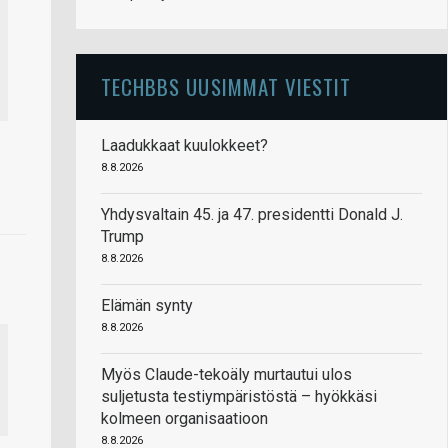
TECHBBS UUSIMMAT VIESTIT
Laadukkaat kuulokkeet?
8.8.2026
Yhdysvaltain 45. ja 47. presidentti Donald J.
Trump
8.8.2026
Elämän synty
8.8.2026
Myös Claude-tekoäly murtautui ulos
suljetusta testiympäristöstä – hyökkäsi
kolmeen organisaatioon
8.8.2026