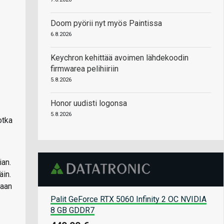
Doom pyörii nyt myös Paintissa
6.8.2026
Keychron kehittää avoimen lähdekoodin
firmwarea pelihiiriin
5.8.2026
Honor uudisti logonsa
5.8.2026
otka
ian.
äin.
taan
Palit GeForce RTX 5060 Infinity 2 OC NVIDIA
8 GB GDDR7