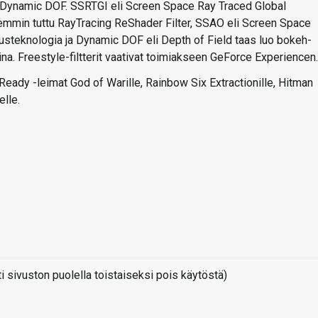
 ja Dynamic DOF. SSRTGI eli Screen Space Ray Traced Global
emmin tuttu RayTracing ReShader Filter, SSAO eli Screen Space
tusteknologia ja Dynamic DOF eli Depth of Field taas luo bokeh-
a. Freestyle-filtterit vaativat toimiakseen GeForce Experiencen.
eady -leimat God of Warille, Rainbow Six Extractionille, Hitman
elle.
sivuston puolella toistaiseksi pois käytöstä)