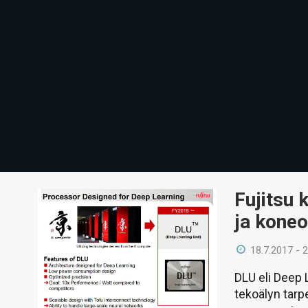
Fujitsu 
ja koneo
18.7.2017 - 
DLU eli Deep
tekoälyn tarp