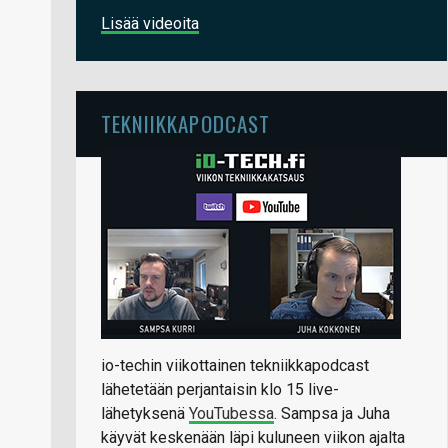
Lisää videoita
TEKNIIKKAPODCAST
io-techin viikottainen tekniikkapodcast
lähetetään perjantaisin klo 15 live-
lähetyksenä
YouTubessa
. Sampsa ja Juha
käyvät keskenään läpi kuluneen viikon ajalta