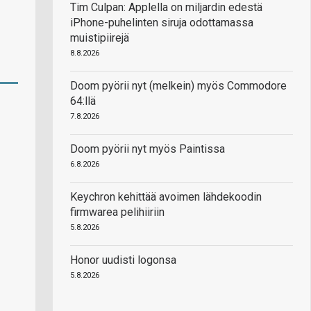
Tim Culpan: Applella on miljardin edestä
iPhone-puhelinten siruja odottamassa
muistipiirejä
8.8.2026
Doom pyörii nyt (melkein) myös Commodore
64:llä
7.8.2026
Doom pyörii nyt myös Paintissa
6.8.2026
Keychron kehittää avoimen lähdekoodin
firmwarea pelihiiriin
5.8.2026
Honor uudisti logonsa
5.8.2026