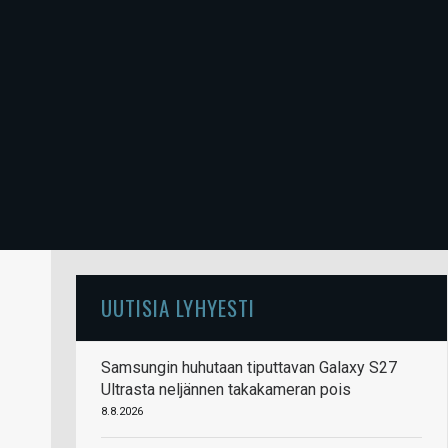
UUTISIA LYHYESTI
Samsungin huhutaan tiputtavan Galaxy S27
Ultrasta neljännen takakameran pois
8.8.2026