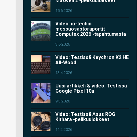
Maxwell 2 -pelikuulokkeet
15.6.2026
Video: io-techin
messuosastoraportit
Computex 2026 -tapahtumasta
3.6.2026
Video: Testissä Keychron K2 HE
All-Wood
13.4.2026
Uusi artikkeli & video: Testissä
Google Pixel 10a
9.3.2026
Video: Testissä Asus ROG
Kithara -pelikuulokkeet
11.2.2026