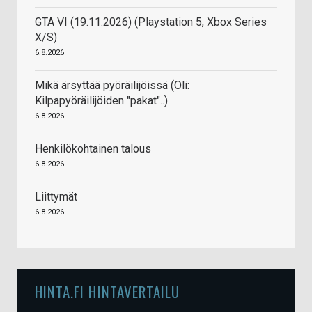
GTA VI (19.11.2026) (Playstation 5, Xbox Series
X/S)
6.8.2026
Mikä ärsyttää pyöräilijöissä (Oli:
Kilpapyöräilijöiden "pakat"..)
6.8.2026
Henkilökohtainen talous
6.8.2026
Liittymät
6.8.2026
HINTA.FI HINTAVERTAILU