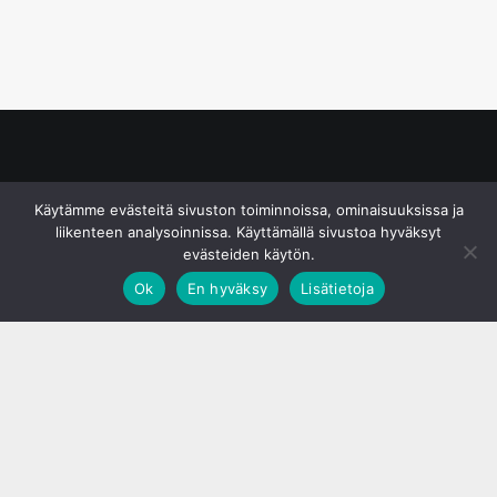
© S&J Media Oy
Käytämme evästeitä sivuston toiminnoissa, ominaisuuksissa ja
liikenteen analysoinnissa. Käyttämällä sivustoa hyväksyt
evästeiden käytön.
Ok
En hyväksy
Lisätietoja
;