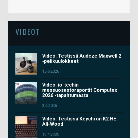
VIDEOT
Video: Testissä Audeze Maxwell 2
-pelikuulokkeet
15.6.2026
Video: io-techin
messuosastoraportit Computex
2026 -tapahtumasta
3.6.2026
Video: Testissä Keychron K2 HE
All-Wood
13.4.2026