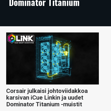
Dominator Titanium
ARTIKKELIT
VIDEOT
TECHBBS
TIETOA
HINTA.FI
KAUPPA
VAIHDA TEEMA
Corsair julkaisi johtoviidakkoa
HAKU
karsivan iCue Linkin ja uudet
Dominator Titanium -muistit