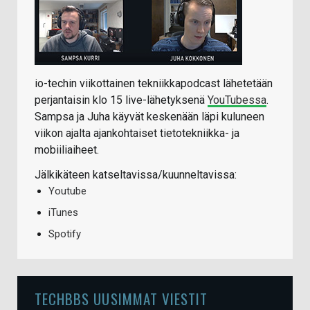
io-techin viikottainen tekniikkapodcast lähetetään
perjantaisin klo 15 live-lähetyksenä
YouTubessa
.
Sampsa ja Juha käyvät keskenään läpi kuluneen
viikon ajalta ajankohtaiset tietotekniikka- ja
mobiiliaiheet.
Jälkikäteen katseltavissa/kuunneltavissa:
Youtube
iTunes
Spotify
TECHBBS UUSIMMAT VIESTIT