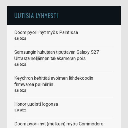
UUTISIA LYHYESTI
Doom pyörii nyt myös Paintissa
6.8.2026
Samsungin huhutaan tiputtavan Galaxy S27
Ultrasta neljännen takakameran pois
6.8.2026
Keychron kehittää avoimen lähdekoodin
firmwarea pelihiiriin
5.8.2026
Honor uudisti logonsa
5.8.2026
Doom pyörii nyt (melkein) myös Commodore