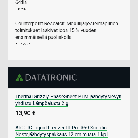
64:llä
3.8.2026
Counterpoint Research: Mobiilijärjestelmäpiirien
toimitukset laskivat jopa 15 % vuoden
ensimmäisellä puoliskolla
31.7.2026
Thermal Grizzly PhaseSheet PTM jäähdytyslevyn
yhdiste Lämpöalusta 2 g
13,90 €
ARCTIC Liquid Freezer III Pro 360 Suoritin
Nestejäähdytyspakkaus 12 cm musta 1 kpl