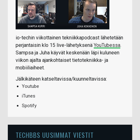
io-techin viikottainen tekniikkapodcast lähetetään
perjantaisin klo 15 live-lähetyksenä
YouTubessa
.
Sampsa ja Juha käyvät keskenään läpi kuluneen
viikon ajalta ajankohtaiset tietotekniikka- ja
mobiiliaiheet.
Jälkikäteen katseltavissa/kuunneltavissa:
Youtube
iTunes
Spotify
TECHBBS UUSIMMAT VIESTIT