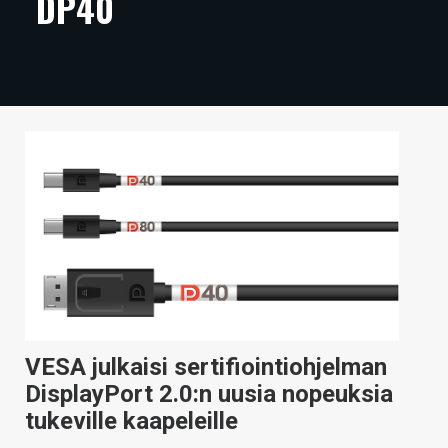
DP40
ARTIKKELIT
VIDEOT
TECHBBS
TIETOA
HINTA.FI
KAUPPA
VAIHDA TEEMA
VESA julkaisi sertifiointiohjelman
HAKU
DisplayPort 2.0:n uusia nopeuksia
tukeville kaapeleille