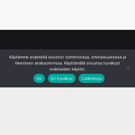
© S&J Media Oy
Käytämme evästeitä sivuston toiminnoissa, ominaisuuksissa ja
liikenteen analysoinnissa. Käyttämällä sivustoa hyväksyt
evästeiden käytön.
Ok
En hyväksy
Lisätietoja
;