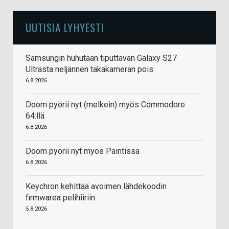
UUTISIA LYHYESTI
Samsungin huhutaan tiputtavan Galaxy S27
Ultrasta neljännen takakameran pois
6.8.2026
Doom pyörii nyt (melkein) myös Commodore
64:llä
6.8.2026
Doom pyörii nyt myös Paintissa
6.8.2026
Keychron kehittää avoimen lähdekoodin
firmwarea pelihiiriin
5.8.2026