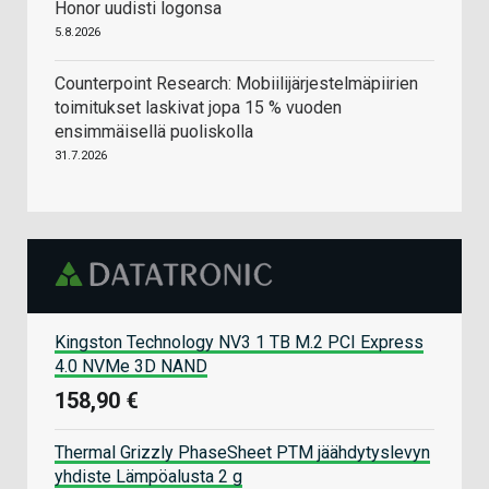
Honor uudisti logonsa
5.8.2026
Counterpoint Research: Mobiilijärjestelmäpiirien
toimitukset laskivat jopa 15 % vuoden
ensimmäisellä puoliskolla
31.7.2026
Kingston Technology NV3 1 TB M.2 PCI Express
4.0 NVMe 3D NAND
158,90 €
Thermal Grizzly PhaseSheet PTM jäähdytyslevyn
yhdiste Lämpöalusta 2 g