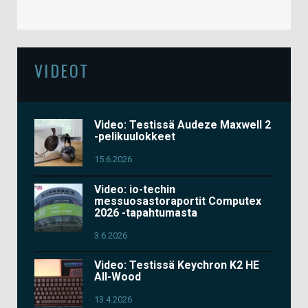
VIDEOT
Video: Testissä Audeze Maxwell 2
-pelikuulokkeet
15.6.2026
Video: io-techin
messuosastoraportit Computex
2026 -tapahtumasta
3.6.2026
Video: Testissä Keychron K2 HE
All-Wood
13.4.2026