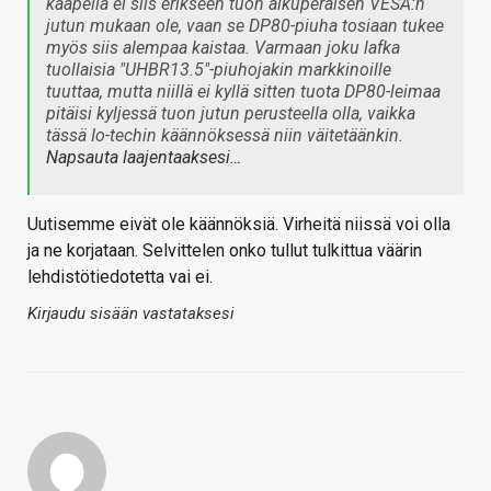
kaapelia ei siis erikseen tuon alkuperäisen VESA:n
jutun mukaan ole, vaan se DP80-piuha tosiaan tukee
myös siis alempaa kaistaa. Varmaan joku lafka
tuollaisia "UHBR13.5"-piuhojakin markkinoille
tuuttaa, mutta niillä ei kyllä sitten tuota DP80-leimaa
pitäisi kyljessä tuon jutun perusteella olla, vaikka
tässä Io-techin käännöksessä niin väitetäänkin.
Napsauta laajentaaksesi…
Uutisemme eivät ole käännöksiä. Virheitä niissä voi olla
ja ne korjataan. Selvittelen onko tullut tulkittua väärin
lehdistötiedotetta vai ei.
Kirjaudu sisään vastataksesi