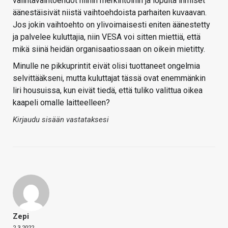
valintavaihtoehdot niihin merkintöihin ja lopulta ihmiset
äänestäisivät niistä vaihtoehdoista parhaiten kuvaavan.
Jos jokin vaihtoehto on ylivoimaisesti eniten äänestetty
ja palvelee kuluttajia, niin VESA voi sitten miettiä, että
mikä siinä heidän organisaatiossaan on oikein mietitty.
Minulle ne pikkuprintit eivät olisi tuottaneet ongelmia
selvittääkseni, mutta kuluttajat tässä ovat enemmänkin
liri housuissa, kun eivät tiedä, että tuliko valittua oikea
kaapeli omalle laitteelleen?
Kirjaudu sisään vastataksesi
Zepi
2.3.2022