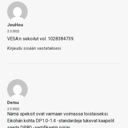
JouHou
2.3.2022
VESA:n sekoilut vol. 1028384739.
Kirjaudu sisään vastataksesi
Demu
2.3.2022
Nämä speksit ovat varmaan voimassa toistaiseksi.
Eiköhän kohta DP1.0-1.4 -standardeja tukevat kaapelit
saada DP80 -sertifikaatin piiriin…