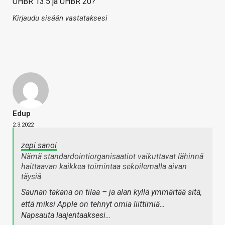
UHBR 13.5 ja UHBR 20?
Kirjaudu sisään vastataksesi
Edup
2.3.2022
zepi sanoi
Nämä standardointiorganisaatiot vaikuttavat lähinnä
haittaavan kaikkea toimintaa sekoilemalla aivan
täysiä.
Saunan takana on tilaa – ja alan kyllä ymmärtää sitä,
että miksi Apple on tehnyt omia liittimiä…
Napsauta laajentaaksesi…