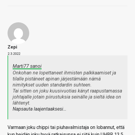
Zepi
2.3.2022
Marti77 sanoi
Onkohan ne lopettaneet ihmisten palkkaamiset ja
tilalle pistäneet apinan järjestämään nämä
nimitykset uuden standardin suhteen.
Tai sitten on joku kuusivuotias känyt raapustamassa
johtajalle jotain piirustuksia seinälle ja sieltä idea on
lähtenyt.
Napsauta laajentaaksesi…
Varmaan joku chippi tai piuhavalmistaja on lobannut, että
kun heidän joku hyvä ratkaisunsa ei riitä kuin UHBR 13.5