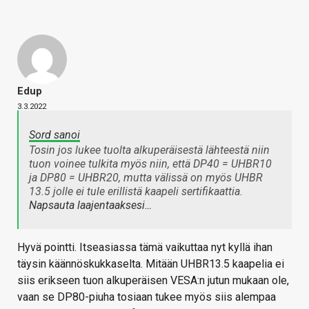
Edup
3.3.2022
Sord sanoi
Tosin jos lukee tuolta alkuperäisestä lähteestä niin
tuon voinee tulkita myös niin, että DP40 = UHBR10
ja DP80 = UHBR20, mutta välissä on myös UHBR
13.5 jolle ei tule erillistä kaapeli sertifikaattia.
Napsauta laajentaaksesi…
Hyvä pointti. Itseasiassa tämä vaikuttaa nyt kyllä ihan
täysin käännöskukkaselta. Mitään UHBR13.5 kaapelia ei
siis erikseen tuon alkuperäisen VESA:n jutun mukaan ole,
vaan se DP80-piuha tosiaan tukee myös siis alempaa