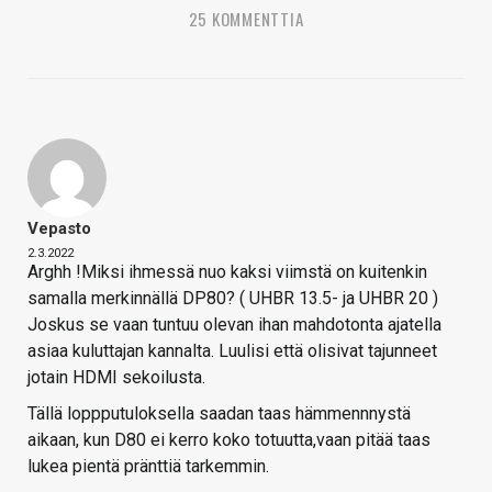
25 KOMMENTTIA
Vepasto
2.3.2022
Arghh !Miksi ihmessä nuo kaksi viimstä on kuitenkin
samalla merkinnällä DP80? ( UHBR 13.5- ja UHBR 20 )
Joskus se vaan tuntuu olevan ihan mahdotonta ajatella
asiaa kuluttajan kannalta. Luulisi että olisivat tajunneet
jotain HDMI sekoilusta.
Tällä loppputuloksella saadan taas hämmennnystä
aikaan, kun D80 ei kerro koko totuutta,vaan pitää taas
lukea pientä pränttiä tarkemmin.