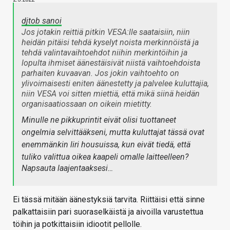
djtob sanoi
Jos jotakin reittiä pitkin VESA:lle saataisiin, niin
heidän pitäisi tehdä kyselyt noista merkinnöistä ja
tehdä valintavaihtoehdot niihin merkintöihin ja
lopulta ihmiset äänestäisivät niistä vaihtoehdoista
parhaiten kuvaavan. Jos jokin vaihtoehto on
ylivoimaisesti eniten äänestetty ja palvelee kuluttajia,
niin VESA voi sitten miettiä, että mikä siinä heidän
organisaatiossaan on oikein mietitty.
Minulle ne pikkuprintit eivät olisi tuottaneet
ongelmia selvittääkseni, mutta kuluttajat tässä ovat
enemmänkin liri housuissa, kun eivät tiedä, että
tuliko valittua oikea kaapeli omalle laitteelleen?
Napsauta laajentaaksesi…
Ei tässä mitään äänestyksiä tarvita. Riittäisi että sinne
palkattaisiin pari suoraselkäistä ja aivoilla varustettua
töihin ja potkittaisiin idiootit pellolle.