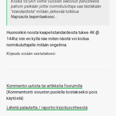
Koska VESA’n viime vuosien sekoilun perusteella
pahoin pelkään jottei normikuluttaja saa tästäkään
"standardista" mitään järkevää tolkkua
Napsauta laajentaaksesi…
Huonoinkin noista kaapelistandardeista tukee 4K @
144hz niin en kyllä näe miten näistä voi koitua
normikuluttajalle mitään ongelmia.
Kirjaudu sisään vastataksesi
Kommentoi uutista tai artikkelia foorumilla
(Kommentointi sivuston puolella toistakseksi pois
käytöstä)
Lähetä palautetta / raportoi kirjoitusvirheestä