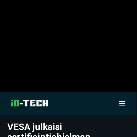
VESA julkaisi
UUTISET
sertifiointiohjelman