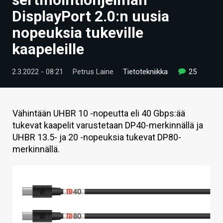
ARTIKKELIT
DisplayPort 2.0:n uusia
nopeuksia tukeville
VIDEOT
kaapeleille
TECHBBS
2.3.2022 - 08:21
Petrus Laine
Tietotekniikka
25
TIETOA
HINTA.FI
Vähintään UHBR 10 -nopeutta eli 40 Gbps:ää
KAUPPA
tukevat kaapelit varustetaan DP40-merkinnällä ja
UHBR 13.5- ja 20 -nopeuksia tukevat DP80-
VAIHDA TEEMA
merkinnällä.
HAKU