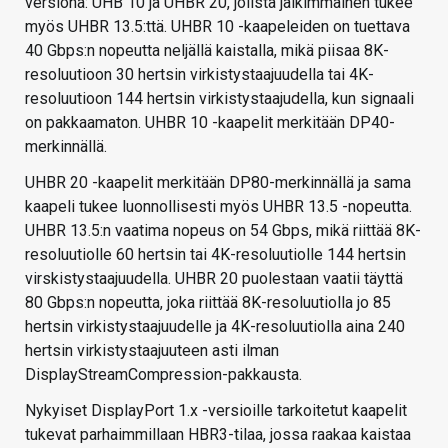
versiona: UHB 10 ja UHBR 20, joiista jälkimmäinen tukee
myös UHBR 13.5:ttä. UHBR 10 -kaapeleiden on tuettava
40 Gbps:n nopeutta neljällä kaistalla, mikä piisaa 8K-
resoluutioon 30 hertsin virkistystaajuudella tai 4K-
resoluutioon 144 hertsin virkistystaajudella, kun signaali
on pakkaamaton. UHBR 10 -kaapelit merkitään DP40-
merkinnällä.
UHBR 20 -kaapelit merkitään DP80-merkinnällä ja sama
kaapeli tukee luonnollisesti myös UHBR 13.5 -nopeutta.
UHBR 13.5:n vaatima nopeus on 54 Gbps, mikä riittää 8K-
resoluutiolle 60 hertsin tai 4K-resoluutiolle 144 hertsin
virskistystaajuudella. UHBR 20 puolestaan vaatii täyttä
80 Gbps:n nopeutta, joka riittää 8K-resoluutiolla jo 85
hertsin virkistystaajuudelle ja 4K-resoluutiolla aina 240
hertsin virkistystaajuuteen asti ilman
DisplayStreamCompression-pakkausta.
Nykyiset DisplayPort 1.x -versioille tarkoitetut kaapelit
tukevat parhaimmillaan HBR3-tilaa, jossa raakaa kaistaa