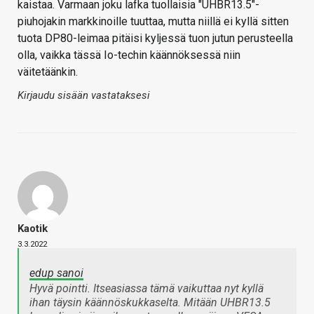
kaistaa. Varmaan joku lafka tuollaisia "UHBR13.5"-
piuhojakin markkinoille tuuttaa, mutta niillä ei kyllä sitten
tuota DP80-leimaa pitäisi kyljessä tuon jutun perusteella
olla, vaikka tässä Io-techin käännöksessä niin
väitetäänkin.
Kirjaudu sisään vastataksesi
Kaotik
3.3.2022
edup sanoi
Hyvä pointti. Itseasiassa tämä vaikuttaa nyt kyllä
ihan täysin käännöskukkaselta. Mitään UHBR13.5