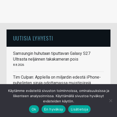
UUTISIA LYHYESTI
Samsungin huhutaan tiputtavan Galaxy S27
Ultrasta neljännen takakameran pois
8.8.2026
Tim Culpan: Applella on miljardin edestä iPhone-
puhelinten siruja odottamassa muistipiirejä
8.8.2026
Käytämme evästeitä sivuston toiminnoissa, ominaisuuksissa ja
liikenteen analysoinnissa. Käyttämällä sivustoa hyväksyt
Doom pyörii nyt (melkein) myös Commodore
evästeiden käytön.
64:llä
Ok
En hyväksy
Lisätietoja
7.8.2026