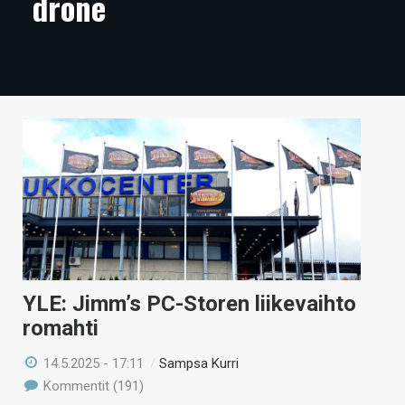
drone
ARTIKKELIT
VIDEOT
TECHBBS
TIETOA
HINTA.FI
KAUPPA
VAIHDA TEEMA
YLE: Jimm’s PC-Storen liikevaihto
romahti
HAKU
14.5.2025 - 17:11
/
Sampsa Kurri
Kommentit (191)