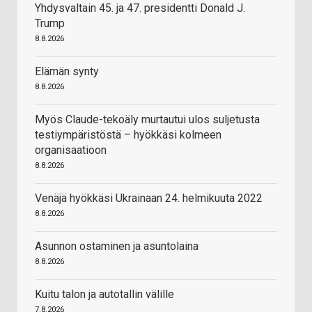
Yhdysvaltain 45. ja 47. presidentti Donald J.
Trump
8.8.2026
Elämän synty
8.8.2026
Myös Claude-tekoäly murtautui ulos suljetusta
testiympäristöstä – hyökkäsi kolmeen
organisaatioon
8.8.2026
Venäjä hyökkäsi Ukrainaan 24. helmikuuta 2022
8.8.2026
Asunnon ostaminen ja asuntolaina
8.8.2026
Kuitu talon ja autotallin välille
7.8.2026