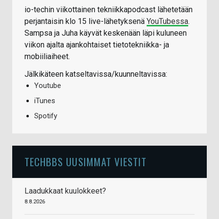
io-techin viikottainen tekniikkapodcast lähetetään
perjantaisin klo 15 live-lähetyksenä
YouTubessa
.
Sampsa ja Juha käyvät keskenään läpi kuluneen
viikon ajalta ajankohtaiset tietotekniikka- ja
mobiiliaiheet.
Jälkikäteen katseltavissa/kuunneltavissa:
Youtube
iTunes
Spotify
TECHBBS UUSIMMAT VIESTIT
Laadukkaat kuulokkeet?
8.8.2026