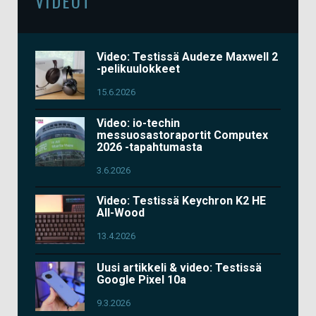
VIDEOT
Video: Testissä Audeze Maxwell 2
-pelikuulokkeet
15.6.2026
Video: io-techin
messuosastoraportit Computex
2026 -tapahtumasta
3.6.2026
Video: Testissä Keychron K2 HE
All-Wood
13.4.2026
Uusi artikkeli & video: Testissä
Google Pixel 10a
9.3.2026