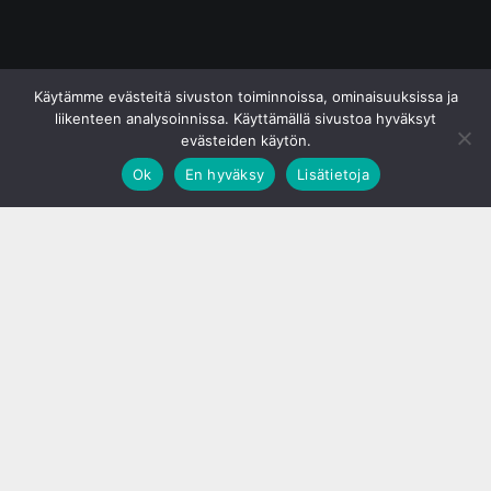
© S&J Media Oy
Käytämme evästeitä sivuston toiminnoissa, ominaisuuksissa ja
liikenteen analysoinnissa. Käyttämällä sivustoa hyväksyt
evästeiden käytön.
Ok
En hyväksy
Lisätietoja
;