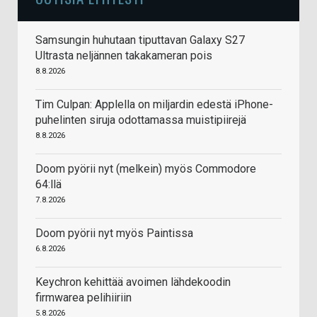
Samsungin huhutaan tiputtavan Galaxy S27
Ultrasta neljännen takakameran pois
8.8.2026
Tim Culpan: Applella on miljardin edestä iPhone-
puhelinten siruja odottamassa muistipiirejä
8.8.2026
Doom pyörii nyt (melkein) myös Commodore
64:llä
7.8.2026
Doom pyörii nyt myös Paintissa
6.8.2026
Keychron kehittää avoimen lähdekoodin
firmwarea pelihiiriin
5.8.2026